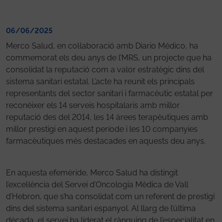
06/06/2025
Merco Salud, en col·laboració amb Diario Médico, ha
commemorat els deu anys de l’MRS, un projecte que ha
consolidat la reputació com a valor estratègic dins del
sistema sanitari estatal. L’acte ha reunit els principals
representants del sector sanitari i farmacèutic estatal per
reconèixer els 14 serveis hospitalaris amb millor
reputació des del 2014, les 14 àrees terapèutiques amb
millor prestigi en aquest període i les 10 companyies
farmacèutiques més destacades en aquests deu anys.
En aquesta efemèride, Merco Salud ha distingit
l’excel·lència del Servei d’Oncologia Mèdica de Vall
d’Hebron, que s’ha consolidat com un referent de prestigi
dins del sistema sanitari espanyol. Al llarg de l’última
dècada, el servei ha liderat el rànquing de l’especialitat en