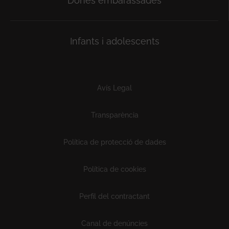
Dones embarassades
Infants i adolescents
Subfooter
Avís Legal
Transparència
Política de protecció de dades
Política de cookies
Perfil del contractant
Canal de denúncies