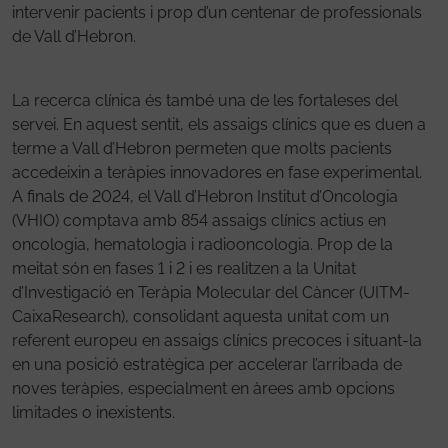
intervenir pacients i prop d’un centenar de professionals
de Vall d’Hebron.
La recerca clínica és també una de les fortaleses del
servei. En aquest sentit, els assaigs clínics que es duen a
terme a Vall d’Hebron permeten que molts pacients
accedeixin a teràpies innovadores en fase experimental.
A finals de 2024, el Vall d’Hebron Institut d’Oncologia
(VHIO) comptava amb 854 assaigs clínics actius en
oncologia, hematologia i radiooncologia. Prop de la
meitat són en fases 1 i 2 i es realitzen a la Unitat
d’Investigació en Teràpia Molecular del Càncer (UITM-
CaixaResearch), consolidant aquesta unitat com un
referent europeu en assaigs clínics precoces i situant-la
en una posició estratègica per accelerar l’arribada de
noves teràpies, especialment en àrees amb opcions
limitades o inexistents.