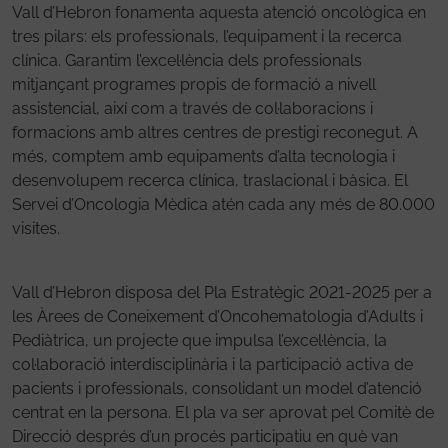
Vall d’Hebron fonamenta aquesta atenció oncològica en
tres pilars: els professionals, l’equipament i la recerca
clínica. Garantim l’excel·lència dels professionals
mitjançant programes propis de formació a nivell
assistencial, així com a través de col·laboracions i
formacions amb altres centres de prestigi reconegut. A
més, comptem amb equipaments d’alta tecnologia i
desenvolupem recerca clínica, traslacional i bàsica. El
Servei d’Oncologia Mèdica atén cada any més de 80.000
visites.
Vall d’Hebron disposa del Pla Estratègic 2021-2025 per a
les Àrees de Coneixement d’Oncohematologia d’Adults i
Pediàtrica, un projecte que impulsa l’excel·lència, la
col·laboració interdisciplinària i la participació activa de
pacients i professionals, consolidant un model d’atenció
centrat en la persona. El pla va ser aprovat pel Comitè de
Direcció després d’un procés participatiu en què van