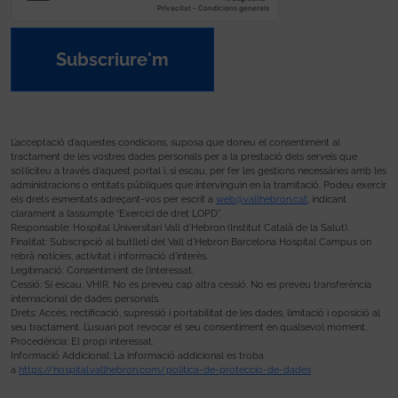
Subscriure'm
L’acceptació d’aquestes condicions, suposa que doneu el consentiment al
tractament de les vostres dades personals per a la prestació dels serveis que
sol·liciteu a través d’aquest portal i, si escau, per fer les gestions necessàries amb les
administracions o entitats públiques que intervinguin en la tramitació. Podeu exercir
els drets esmentats adreçant-vos per escrit a
web@vallhebron.cat
, indicant
clarament a l’assumpte “Exercici de dret LOPD”.
Responsable: Hospital Universitari Vall d’Hebron (Institut Català de la Salut).
Finalitat: Subscripció al butlletí del Vall d’Hebron Barcelona Hospital Campus on
rebrà notícies, activitat i informació d’interès.
Legitimació: Consentiment de l’interessat.
Cessió: Si escau, VHIR. No es preveu cap altra cessió. No es preveu transferència
internacional de dades personals.
Drets: Accés, rectificació, supressió i portabilitat de les dades, limitació i oposició al
seu tractament. L’usuari pot revocar el seu consentiment en qualsevol moment.
Procedència: El propi interessat.
Informació Addicional: La informació addicional es troba
a
https://hospital.vallhebron.com/politica-de-proteccio-de-dades