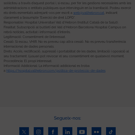
sol·liciteu a través d’aquest portal i, si escau, per fer les gestions necessàries amb les
administracions o entitats públiques que intervinguin en la tramitació. Podeu exercir
els drets esmentats adreçant-vos per escrit a
web@vallhebron.cat
, indicant
clarament a l’assumpte “Exercici de dret LOPD”.
Responsable: Hospital Universitari Vall d’Hebron (Institut Català de la Salut).
Finalitat: Subscripció al butlletí del Vall d’Hebron Barcelona Hospital Campus on
rebrà notícies, activitat i informació d’interès.
Legitimació: Consentiment de l’interessat.
Cessió: Si escau, VHIR. No es preveu cap altra cessió. No es preveu transferència
internacional de dades personals.
Drets: Accés, rectificació, supressió i portabilitat de les dades, limitació i oposició al
seu tractament. L’usuari pot revocar el seu consentiment en qualsevol moment.
Procedència: El propi interessat.
Informació Addicional: La informació addicional es troba
a
https://hospital.vallhebron.com/politica-de-proteccio-de-dades
Segueix-nos: