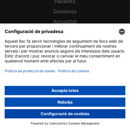
Pacients
Docència
Actualitat
Col·labora
El Meu Vall d'Hebron
Sobre El Meu Vall d'Hebron
Consultes externes
Tràmits
Professionals
Serveis i unitats
Malalties