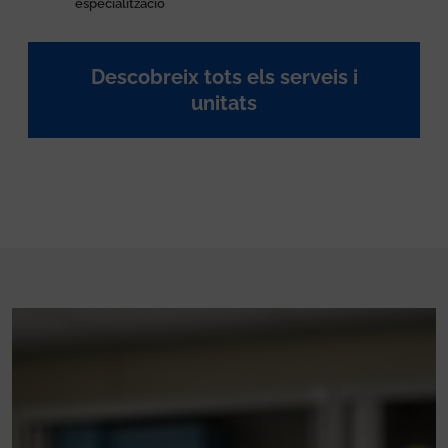
especialització
Descobreix tots els serveis i
unitats