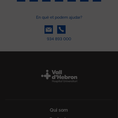
En què et podem ajudar?
934 893 000
Peu
Qui som