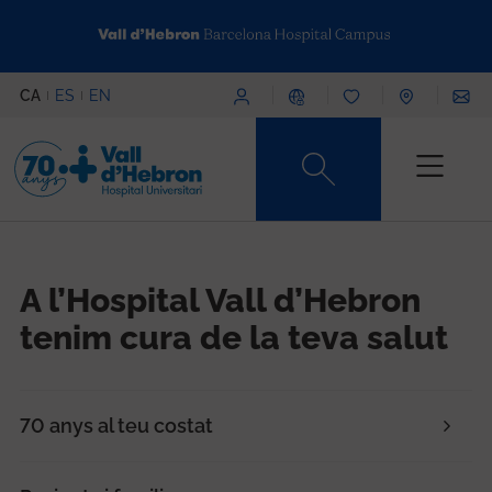
Vés al contingut
Menú superior
CA
ES
EN
Content type
A l’Hospital Vall d’Hebron
tenim cura de la teva salut
70 anys al teu costat