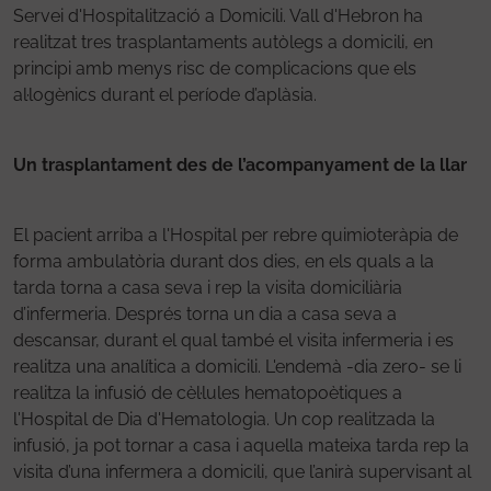
Servei d'Hospitalització a Domicili. Vall d'Hebron ha
realitzat tres trasplantaments autòlegs a domicili, en
principi amb menys risc de complicacions que els
al·logènics durant el període d’aplàsia.
Un trasplantament des de l’acompanyament de la llar
El pacient arriba a l'Hospital per rebre quimioteràpia de
forma ambulatòria durant dos dies, en els quals a la
tarda torna a casa seva i rep la visita domiciliària
d’infermeria. Després torna un dia a casa seva a
descansar, durant el qual també el visita infermeria i es
realitza una analítica a domicili. L'endemà -dia zero- se li
realitza la infusió de cèl·lules hematopoètiques a
l'Hospital de Dia d'Hematologia. Un cop realitzada la
infusió, ja pot tornar a casa i aquella mateixa tarda rep la
visita d’una infermera a domicili, que l’anirà supervisant al