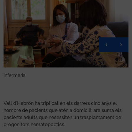
El Servei d’Hospitalització a Domicili de Vall d’Hebron s’amplia al trasplantament de
P
progenitors hematopoètics
Vall d'Hebron ha triplicat en els darrers cinc anys el
nombre de pacients que atén a domicili: ara suma els
pacients adults que necessiten un trasplantament de
progenitors hematopoètics.