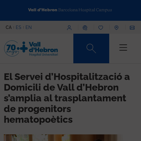
Vés al contingut
Menú superior
CA
ES
EN
Content type
El Servei d’Hospitalització a
Domicili de Vall d’Hebron
s’amplia al trasplantament
de progenitors
hematopoètics