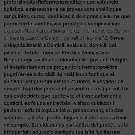
professionals d’infermeria realitzen una valoració
holística, amb una sèrie de proves com analítiques
sanguínies, cures, identificació de signes d'alarma que
permeten la identificació precoç de complicacions”
,
exposen Alba Marco i Sonia Pérez, infermeres del Servei
d’Hospitalització a Domicili de Vall d’Hebron.
“El Servei
d’Hospitalització a Domicili avalua el domicili del
pacient i la Infermera de Pràctica Avançada en
Hematologia avalua el cuidador i del pacient. Perquè
el trasplantament de progenitors hematopoètics
pugui fer-se a domicili és molt important que el
cuidador estigui implicat les 24 hores, a vegades cal
que n’hi hagi dos perquè el pacient mai estigui sol. Un
cop es decideix que pot fer-se el trasplantament a
domicili, es fa una entrevista i visita a cuidador i
pacient i se’ls hi explica tot el procediment, efectes
secundaris, dieta i pautes higiènic-dietètiques a tenir
en compte. El cuidador és part activa del procés, se’ls
hi imparteix educació sanitària i se'ls hi facilita uns