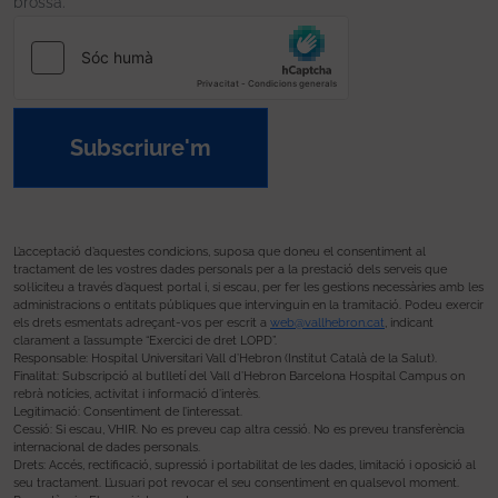
brossa.
Subscriure'm
L’acceptació d’aquestes condicions, suposa que doneu el consentiment al
tractament de les vostres dades personals per a la prestació dels serveis que
sol·liciteu a través d’aquest portal i, si escau, per fer les gestions necessàries amb les
administracions o entitats públiques que intervinguin en la tramitació. Podeu exercir
els drets esmentats adreçant-vos per escrit a
web@vallhebron.cat
, indicant
clarament a l’assumpte “Exercici de dret LOPD”.
Responsable: Hospital Universitari Vall d’Hebron (Institut Català de la Salut).
Finalitat: Subscripció al butlletí del Vall d’Hebron Barcelona Hospital Campus on
rebrà notícies, activitat i informació d’interès.
Legitimació: Consentiment de l’interessat.
Cessió: Si escau, VHIR. No es preveu cap altra cessió. No es preveu transferència
internacional de dades personals.
Drets: Accés, rectificació, supressió i portabilitat de les dades, limitació i oposició al
seu tractament. L’usuari pot revocar el seu consentiment en qualsevol moment.