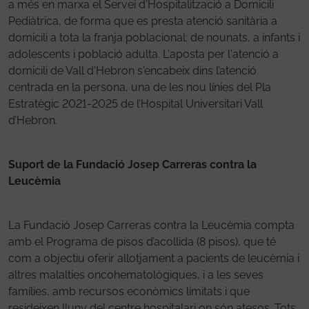
a més en marxa el Servei d'Hospitalització a Domicili
Pediàtrica, de forma que es presta atenció sanitària a
domicili a tota la franja poblacional: de nounats, a infants i
adolescents i població adulta. L'aposta per l'atenció a
domicili de Vall d'Hebron s'encabeix dins l’atenció
centrada en la persona, una de les nou línies del Pla
Estratègic 2021-2025 de l’Hospital Universitari Vall
d’Hebron.
Suport de la Fundació Josep Carreras contra la
Leucèmia
La Fundació Josep Carreras contra la Leucèmia compta
amb el Programa de pisos d’acollida (8 pisos), que té
com a objectiu oferir allotjament a pacients de leucèmia i
altres malalties oncohematològiques, i a les seves
famílies, amb recursos econòmics limitats i que
resideixen lluny del centre hospitalari on són atesos. Tots