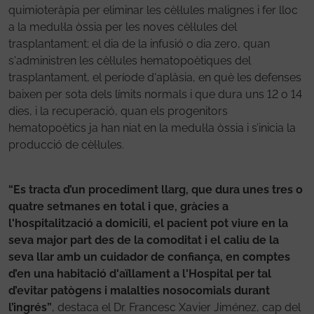
quimioteràpia per eliminar les cèl·lules malignes i fer lloc
a la medul·la òssia per les noves cèl·lules del
trasplantament; el dia de la infusió o dia zero, quan
s'administren les cèl·lules hematopoètiques del
trasplantament, el període d'aplàsia, en què les defenses
baixen per sota dels límits normals i que dura uns 12 o 14
dies, i la recuperació, quan els progenitors
hematopoètics ja han niat en la medul·la òssia i s’inicia la
producció de cèl·lules.
“Es tracta d’un procediment llarg, que dura unes tres o
quatre setmanes en total i que, gràcies a
l'hospitalització a domicili, el pacient pot viure en la
seva major part des de la comoditat i el caliu de la
seva llar amb un cuidador de confiança, en comptes
d’en una habitació d'aïllament a l'Hospital per tal
d’evitar patògens i malalties nosocomials durant
l’ingrés”
, destaca el Dr. Francesc Xavier Jiménez, cap del