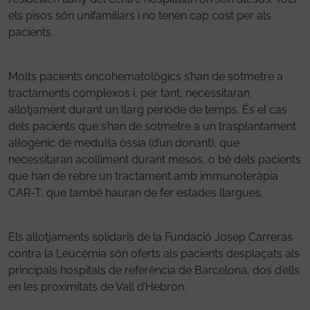
els pisos són unifamiliars i no tenen cap cost per als
pacients.
Molts pacients oncohematològics s’han de sotmetre a
tractaments complexos i, per tant, necessitaran
allotjament durant un llarg període de temps. És el cas
dels pacients que s’han de sotmetre a un trasplantament
al·logènic de medul·la òssia (d’un donant), que
necessitaran acolliment durant mesos, o bé dels pacients
que han de rebre un tractament amb immunoteràpia
CAR-T, que també hauran de fer estades llargues.
Els allotjaments solidaris de la Fundació Josep Carreras
contra la Leucèmia són oferts als pacients desplaçats als
principals hospitals de referència de Barcelona, dos d’ells
en les proximitats de Vall d’Hebron.