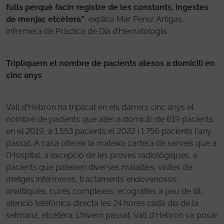
fulls perquè facin registre de les constants, ingestes
de menjar, etcètera”
, explica Mar Pérez Artigas,
Infermera de Pràctica de Dia d’Hematologia.
Tripliquem el nombre de pacients atesos a domicili en
cinc anys
Vall d'Hebron ha triplicat en els darrers cinc anys el
nombre de pacients que atén a domicili: de 619 pacients
en el 2019, a 1.553 pacients el 2022 i 1.756 pacients l'any
passat. A casa ofereix la mateixa cartera de serveis que a
l'Hospital, a excepció de les proves radiològiques, a
pacients que pateixen diverses malalties: visites de
metges infermeres, tractaments endovenosos,
analítiques, cures complexes, ecografies a peu de llit,
atenció telefònica directa les 24 hores cada dia de la
setmana, etcètera. L'hivern passat, Vall d'Hebron va posar