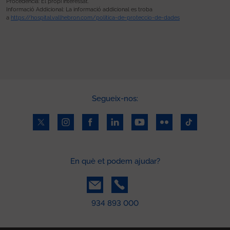
Procedència: El propi interessat.
Informació Addicional: La informació addicional es troba
a
https://hospital.vallhebron.com/politica-de-proteccio-de-dades
Segueix-nos:
En què et podem ajudar?
934 893 000