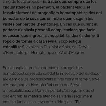
llarg de tot el procés.
“Es tracta que, sempre que les
circumstàncies ho permetin, el pacient visqui el
trasplantament de progenitors hematopoètics des del
benestar de la seva llar, on rebrà quan calguin les
visites per part de l’hematòleg. En cas que durant el
període d'aplàsia presenti complicacions que facin
necessari que ingressi a l'hospital, la idea és donar-li
l’opció de tornar a casa seva un cop estigui
estabilitzat”
, explica la Dra. Maria Sola, del Servei
d'Hematologia i Hemoteràpia de Vall d'Hebron.
En el trasplantament a domicili de progenitors
hematopoètics resulta cabdal la implicació del cuidador,
així com de les professionals d’infermeria tant del Servei
d’Hematologia i Hemoteràpia com del Servei
d’Hospitalització a Domicili per tal d’assegurar que el
pacient rebi la mateixa atenció sanitària i seguiment
continu tant a casa seva que a l’Hospital.
“Els