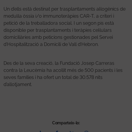
Un d’ells està destinat per trasplantaments al·logènics de
medul·la òssia i/o immunoteràpies CAR-T, a criteri i
petició de la treballadora social. I un segon pis està
disponible per trasplantaments i teràpies cel·lulars
domiciliàries amb peticions gestionades pel Servei
d’Hospitalització a Domicili de Vall d’Hebron.
Des de la seva creació, la Fundació Josep Carreras
contra la Leucèmia ha acollit més de 500 pacients i les
seves famílies i ha ofert un total de 30.578 nits
d’allotjament.
Comparteix-lo: