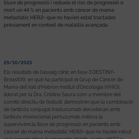
lliure de progressió i redueix el risc de progressió o
mort un 44 % en pacients amb càncer de mama
metastàtic HER2+ que no havien estat tractades
prèviament en context de malaltia avançada.
29/10/2025
Els resultats de l'assaig clínic en fase 3 DESTINY-
Breast09, en què ha participat el Grup de Càncer de
Mama del Vall d’Hebron Institut d’Oncologia (VHIO),
liderat per la Dra. Cristina Saura com a membre del
comitè directiu de l’estudi, demostren que la combinació
de l’anticòs conjugat trastuzumab deruxtecan amb
l’anticòs monoclonal pertuzumab millora la
supervivència lliure de progressió en pacients amb
càncer de mama metastàtic HER2+ que no havien rebut