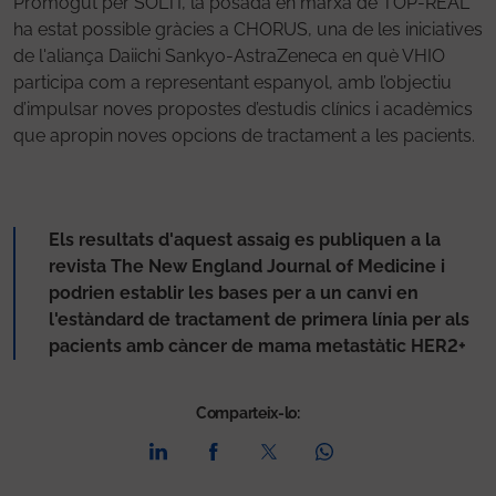
Promogut per SOLTI, la posada en marxa de TOP-REAL
ha estat possible gràcies a CHORUS, una de les iniciatives
de l'aliança Daiichi Sankyo-AstraZeneca en què VHIO
participa com a representant espanyol, amb l’objectiu
d’impulsar noves propostes d’estudis clínics i acadèmics
que apropin noves opcions de tractament a les pacients.
Els resultats d'aquest assaig es publiquen a la
revista The New England Journal of Medicine i
podrien establir les bases per a un canvi en
l'estàndard de tractament de primera línia per als
pacients amb càncer de mama metastàtic HER2+
Comparteix-lo: