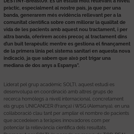
DESTINY-Breast09. És un estudi molt rellevant a nivell
pràctic, especialment al nostre país, ja que per una
banda, generarem més evidència rellevant per a la
comunitat científica sobre com millorar la qualitat de
vida de les pacients amb aquest nou tractament, i per
altra banda, oferirem accés precoç al tractament dins
d’un buit terapèutic mentre es gestiona el finançament
de la primera línia pel sistema sanitari en aquesta nova
indicació, ja que sabem que això pot trigar una
mediana de dos anys a Espanya”.
Liderat pel grup acadèmic SOLTI, aquest estudi es
desenvolupa en coordinació amb altres grups de
recerca homòlegs a nivell internacional, concretament
els grups UNICANCER (França) i WSG (Alemanya), en una
col·laboració clau tant per ampliar el nombre de pacients
que accedeixen a teràpies innovadores com per
potenciar la rellevància científica dels resultats.