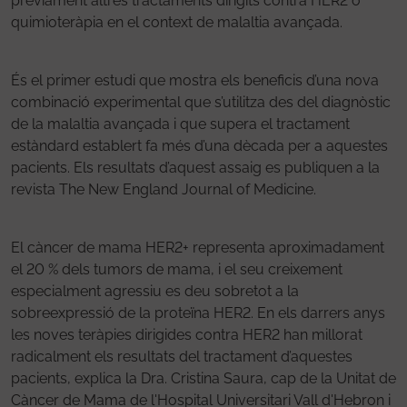
prèviament altres tractaments dirigits contra HER2 o
quimioteràpia en el context de malaltia avançada.
És el primer estudi que mostra els beneficis d’una nova
combinació experimental que s’utilitza des del diagnòstic
de la malaltia avançada i que supera el tractament
estàndard establert fa més d’una dècada per a aquestes
pacients. Els resultats d’aquest assaig es publiquen a la
revista The New England Journal of Medicine.
El càncer de mama HER2+ representa aproximadament
el 20 % dels tumors de mama, i el seu creixement
especialment agressiu es deu sobretot a la
sobreexpressió de la proteïna HER2. En els darrers anys
les noves teràpies dirigides contra HER2 han millorat
radicalment els resultats del tractament d’aquestes
pacients, explica la Dra. Cristina Saura, cap de la Unitat de
Càncer de Mama de l'Hospital Universitari Vall d'Hebron i