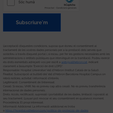
Subscriure'm
L’acceptació d’aquestes condicions, suposa que doneu el consentiment al
tractament de les vostres dades personals per a la prestació dels serveis que
sol·liciteu a través d’aquest portal i, si escau, per fer les gestions necessàries amb les
administracions o entitats públiques que intervinguin en la tramitació. Podeu exercir
els drets esmentats adreçant-vos per escrit a
web@vallhebron.cat
, indicant
clarament a l’assumpte “Exercici de dret LOPD”.
Responsable: Hospital Universitari Vall d’Hebron (Institut Català de la Salut).
Finalitat: Subscripció al butlletí del Vall d’Hebron Barcelona Hospital Campus on
rebrà notícies, activitat i informació d’interès.
Legitimació: Consentiment de l’interessat.
Cessió: Si escau, VHIR. No es preveu cap altra cessió. No es preveu transferència
internacional de dades personals.
Drets: Accés, rectificació, supressió i portabilitat de les dades, limitació i oposició al
seu tractament. L’usuari pot revocar el seu consentiment en qualsevol moment.
Procedència: El propi interessat.
Informació Addicional: La informació addicional es troba
a
https://hospital.vallhebron.com/politica-de-proteccio-de-dades