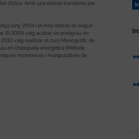
itat d’Ictus. Amb una estada transitòria per
ça l’any 2004 i el meu interès en seguir-
In
ns. El 2009 vaig acabar un postgrau en
y 2010 vaig realitzar el curs Monogràfic de
tgrau en Osteopatia energética (Mètode
Tècniques miotensives i manipulatives de