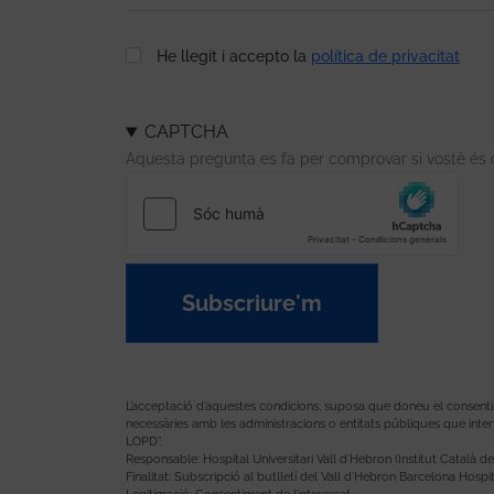
He llegit i accepto la
política de privacitat
CAPTCHA
Aquesta pregunta es fa per comprovar si vostè és 
Subscriure'm
L’acceptació d’aquestes condicions, suposa que doneu el consentimen
necessàries amb les administracions o entitats públiques que inter
LOPD”.
Responsable: Hospital Universitari Vall d’Hebron (Institut Català de 
Finalitat: Subscripció al butlletí del Vall d’Hebron Barcelona Hospit