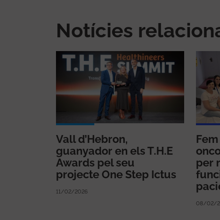
Notícies relacio
Vall d’Hebron,
Fem 
guanyador en els T.H.E
onco
Awards pel seu
per 
projecte One Step Ictus
func
paci
11/02/2026
08/02/2