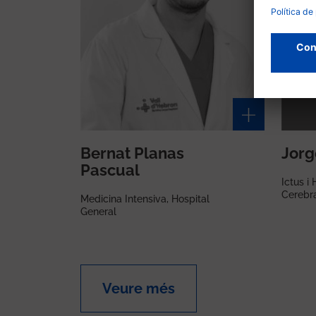
Bernat Planas
Jorg
Pascual
Ictus 
Cerebra
Medicina Intensiva, Hospital
General
Veure més