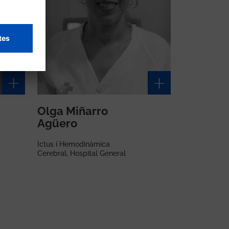
Olga Miñarro
Agüero
Ictus i Hemodinàmica
Cerebral, Hospital General