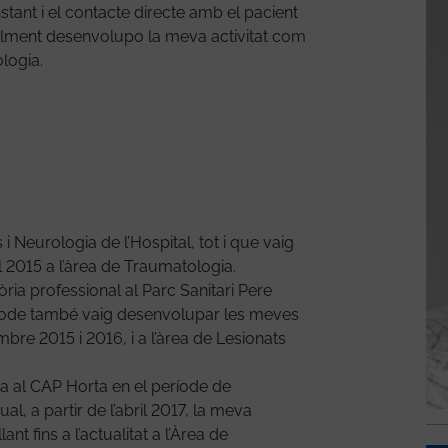
Voluntariat
nstant i el contacte directe amb el pacient
ualment desenvolupo la meva activitat com
Consultes externes
ologia.
Treball social sanitari
Com arribar
El Meu Vall d'Hebron
 i Neurologia de l’Hospital, tot i que vaig
l 2015 a l’àrea de Traumatologia.
ria professional al Parc Sanitari Pere
període també vaig desenvolupar les meves
bre 2015 i 2016, i a l’àrea de Lesionats
ia al CAP Horta en el període de
 a partir de l’abril 2017, la meva
ant fins a l’actualitat a l’Àrea de