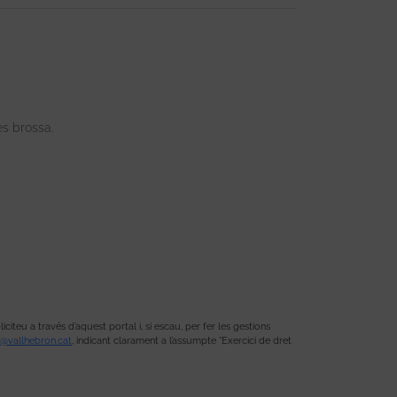
es brossa.
teu a través d’aquest portal i, si escau, per fer les gestions
@vallhebron.cat
, indicant clarament a l’assumpte “Exercici de dret