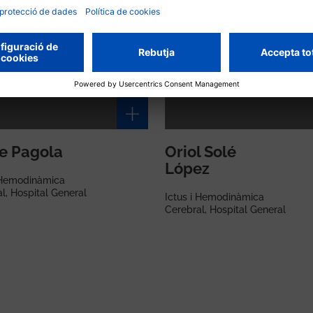
e Pagola
Oriol Solé
López
i Hemodinàmica
l, Hospital General
Ictus i Hemodinàmica
Cerebral, Hospital General