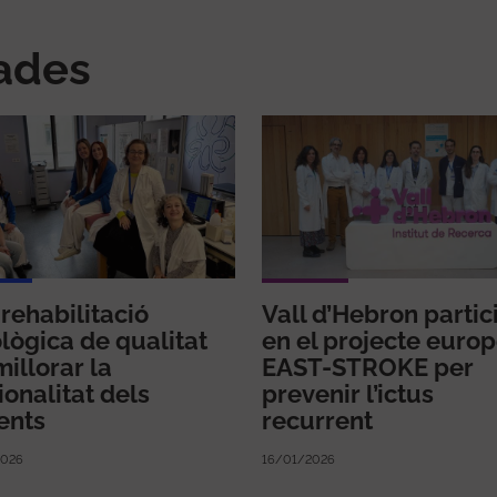
nades
rehabilitació
Vall d’Hebron partic
lògica de qualitat
en el projecte euro
millorar la
EAST-STROKE per
ionalitat dels
prevenir l’ictus
ents
recurrent
026
16/01/2026