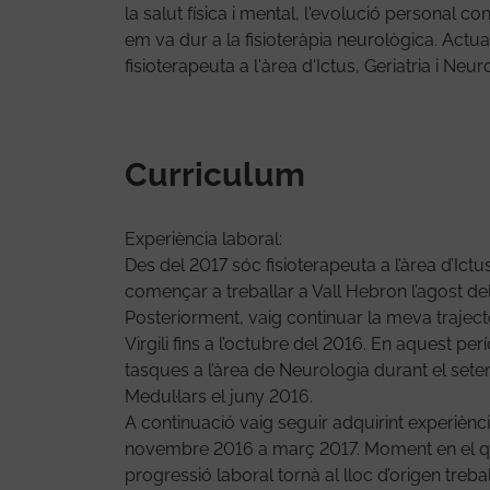
la salut física i mental, l'evolució personal co
em va dur a la fisioteràpia neurològica. Act
fisioterapeuta a l'àrea d'Ictus, Geriatria i Neur
Curriculum
Experiència laboral:
Des del 2017 sóc fisioterapeuta a l’àrea d’Ictus
començar a treballar a Vall Hebron l’agost de
Posteriorment, vaig continuar la meva trajectò
Virgili fins a l’octubre del 2016. En aquest 
tasques a l’àrea de Neurologia durant el setem
Medul·lars el juny 2016.
A continuació vaig seguir adquirint experiènc
novembre 2016 a març 2017. Moment en el qual,
progressió laboral tornà al lloc d’origen treball