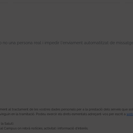
o no una persona real i impedir l'enviament automatitzat de missatg
t al tractament de les vostres dades personals per a la prestació dels serveis que sol·lici
vinguin en la tramitació. Podeu exercir els drets esmentats adreçant-vos per escrit a
web
la Salut).
al Campus on rebrà notícies, activitat i informació d’interès.