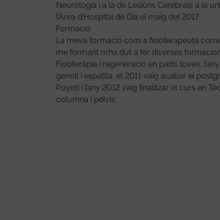
Neurologia i a la de Lesions Cerebrals a la un
l’Àrea d’Hospital de Dia el maig del 2017.
Formació:
La meva formació com a fisioterapeuta comen
me formant m’ha dut a fer diverses formacio
Fisioteràpia i regeneració en parts toves, l’an
genoll i espatlla, el 2011 vaig acabar el pos
Poyet) i l’any 2012 vaig finalitzar el curs en 
columna i pelvis.