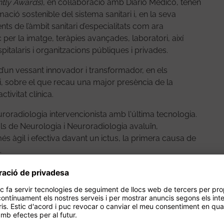
ntly Awards
), en col·laboració amb Diario Médico, tenen
ació sostenible del sistema sanitari i, en la seva
nts de l’àmbit sanitari d’especialitats com ara
 per la imatge, teràpies avançades, laboratori, així
italaris i organitzacions públiques i privades.
 d’un vessant innovador i transformador, en els
i, sobre el que recau una major presència de la
ctivitat clínica.
roradiologia intervencionista amb l'última tecnologia.
als de Neurologia i Neuroradiologia avaluïn,
més àgil i efectiva davant un ictus, la primera causa de
.