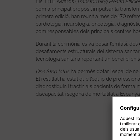
Els T.H.E Awards (
Transforming Health Efficie
com a principal propòsit impulsar la transform
primera edició, han reunit a més de 170 refere
cardiologia, neurologia, oncologia, diagnòstic
com responsables dels principals centres hosp
Durant la cerimònia es va posar l’èmfasi, des
desafiaments estructurals del sistema sanitar
tecnologia sanitària reportant un benefici en l’a
One Step Ictus
ha permès dotar l'espai de neu
El resultat ha estat que l'equip de profession
diagnostiquin i tractin als pacients de forma 
discapacitat i segona de mortalitat a Espanya