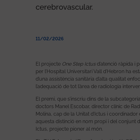
cerebrovascular.
11/02/2026
El projecte
One Step Ictus
d’atenció ràpida i 
per l’Hospital Universitari Vall d’Hebron ha es
d’una assistència sanitària d’alta qualitat enf
l’adequació de tot l’àrea de radiologia intervenc
El premi, que s’inscriu dins de la subcategoria
doctors Manel Escobar, director clínic de Rad
Molina, cap de la Unitat d’Ictus i coordinador
aquesta distinció en nom propi i del conjun
Ictus, projecte pioner al món.