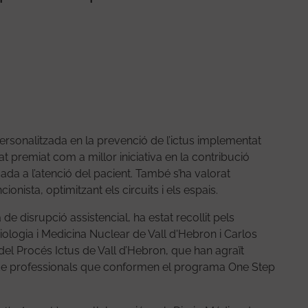
personalitzada en la prevenció de l’ictus implementat
tat premiat com a millor iniciativa en la contribució
ocada a l’atenció del pacient. També s’ha valorat
ionista, optimitzant els circuits i els espais.
 de disrupció assistencial, ha estat recollit pels
iologia i Medicina Nuclear de Vall d'Hebron i Carlos
 del Procés Ictus de Vall d’Hebron, que han agraït
t de professionals que conformen el programa One Step