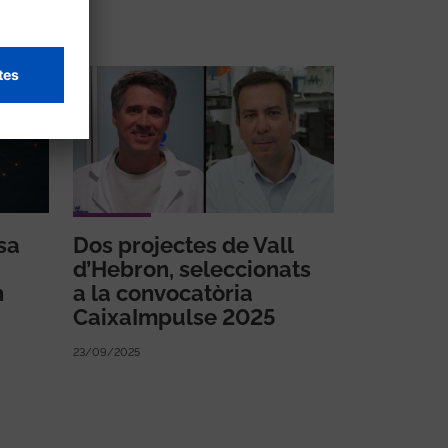
sa
Dos projectes de Vall
d’Hebron, seleccionats
n
a la convocatòria
CaixaImpulse 2025
23/09/2025