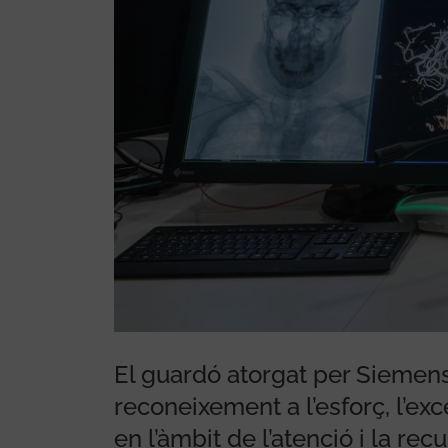
 T.H.E Awards pel seu
El guardó atorgat per Siemen
reconeixement a l’esforç, l’exc
en l’àmbit de l’atenció i la r