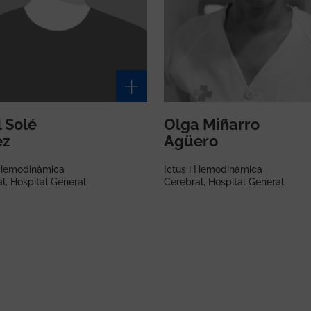
l Solé
Olga Miñarro
ez
Agüero
i Hemodinàmica
Ictus i Hemodinàmica
l, Hospital General
Cerebral, Hospital General