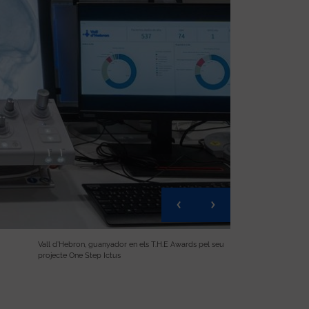
Vall d’Hebron, guanyador en els T.H.E Awards pel seu
projecte One Step Ictus