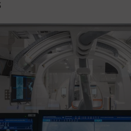
s
Voluntariat
Consultes externes
Treball social sanitari
Com arribar
El Meu Vall d'Hebron