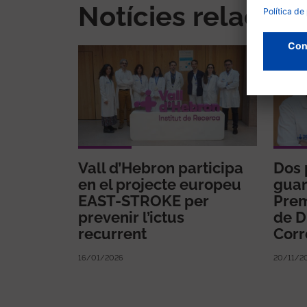
Notícies relacio
Vall d’Hebron participa
Dos 
en el projecte europeu
guar
EAST-STROKE per
Prem
prevenir l’ictus
de D
recurrent
Corr
16/01/2026
20/11/2