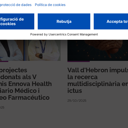
nades
projectes
Vall d'Hebron impul
donats als V
la recerca
is Ennova Health
multidisciplinària e
iario Médico i
ictus
eo Farmacéutico
29/10/2025
025