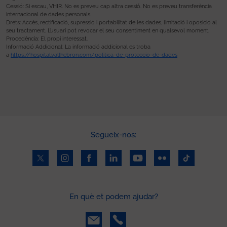
Cessió: Si escau, VHIR. No es preveu cap altra cessió. No es preveu transferència
internacional de dades personals.
Drets: Accés, rectificació, supressió i portabilitat de les dades, limitació i oposició al
seu tractament. L’usuari pot revocar el seu consentiment en qualsevol moment.
Procedència: El propi interessat.
Informació Addicional: La informació addicional es troba
a
https://hospital.vallhebron.com/politica-de-proteccio-de-dades
Segueix-nos:
En què et podem ajudar?