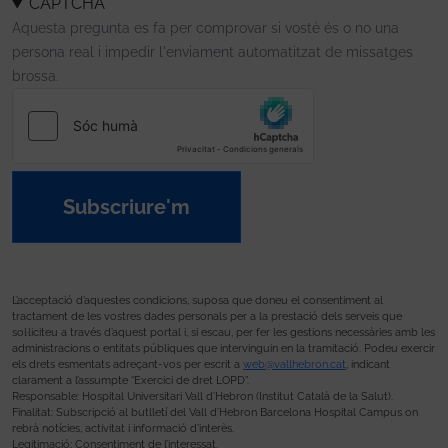
CAPTCHA
Aquesta pregunta es fa per comprovar si vostè és o no una
persona real i impedir l'enviament automatitzat de missatges
brossa.
Subscriure'm
L’acceptació d’aquestes condicions, suposa que doneu el consentiment al
tractament de les vostres dades personals per a la prestació dels serveis que
sol·liciteu a través d’aquest portal i, si escau, per fer les gestions necessàries amb les
administracions o entitats públiques que intervinguin en la tramitació. Podeu exercir
els drets esmentats adreçant-vos per escrit a
web@vallhebron.cat
, indicant
clarament a l’assumpte “Exercici de dret LOPD”.
Responsable: Hospital Universitari Vall d’Hebron (Institut Català de la Salut).
Finalitat: Subscripció al butlletí del Vall d’Hebron Barcelona Hospital Campus on
rebrà notícies, activitat i informació d’interès.
Legitimació: Consentiment de l’interessat.