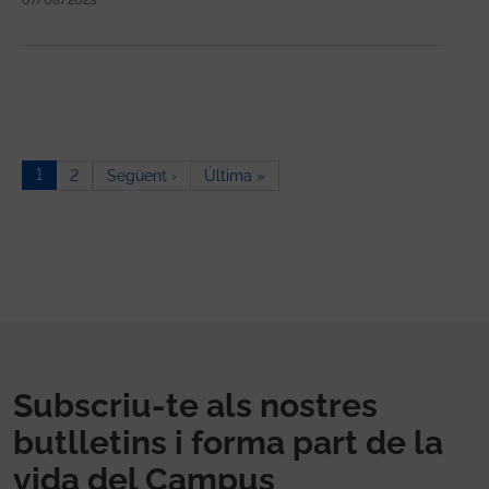
07/08/2023
Paginació
1
Pàgina següent
Última pàgina
2
Següent ›
Última »
Subscriu-te als nostres
butlletins i forma part de la
vida del Campus