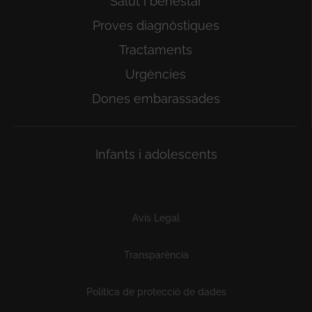
Salut i benestar
Proves diagnòstiques
Tractaments
Urgències
Dones embarassades
Infants i adolescents
Subfooter
Avís Legal
Transparència
Política de protecció de dades