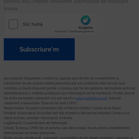
persona real i impedir l'enviament automatitzat de missatges
brossa.
Subscriure'm
L’acceptació d’aquestes condicions, suposa que doneu el consentiment al
tractament de les vostres dades personals per a la prestació dels serveis que
sol·liciteu a través d’aquest portal i, si escau, per fer les gestions necessàries amb les
administracions o entitats públiques que intervinguin en la tramitació. Podeu exercir
els drets esmentats adreçant-vos per escrit a
web@vallhebron.cat
, indicant
clarament a l’assumpte “Exercici de dret LOPD”.
Responsable: Hospital Universitari Vall d’Hebron (Institut Català de la Salut).
Finalitat: Subscripció al butlletí del Vall d’Hebron Barcelona Hospital Campus on
rebrà notícies, activitat i informació d’interès.
Legitimació: Consentiment de l’interessat.
Cessió: Si escau, VHIR. No es preveu cap altra cessió. No es preveu transferència
internacional de dades personals.
Drets: Accés, rectificació, supressió i portabilitat de les dades, limitació i oposició al