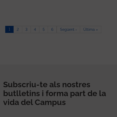
Paginació
1
Pàgina següent
Última pàg
2
3
4
5
6
Següent ›
Última »
Subscriu-te als nostres
butlletins i forma part de la
vida del Campus