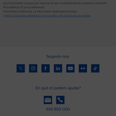
seu tractament. L’usuari pot revocar el seu consentiment en qualsevol moment.
Procedència: El propi interessat.
Informació Addicional: La informació addicional es troba
a
https://hospital.vallhebron.com/politica-de-proteccio-de-dades
Segueix-nos:
En què et podem ajudar?
934 893 000