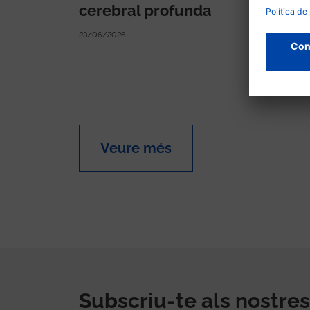
cerebral profunda
CTN
23/06/2026
18/06/2
Veure més
Subscriu-te als nostres