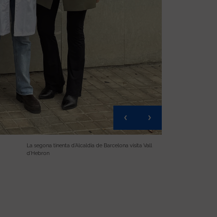
La segona tinenta d’Alcaldia de Barcelona visita Vall
d’Hebron