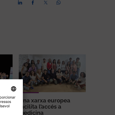
ats
Una xarxa europea
facilita l’accés a
medicina