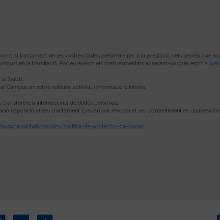
t al tractament de les vostres dades personals per a la prestació dels serveis que sol·lici
vinguin en la tramitació. Podeu exercir els drets esmentats adreçant-vos per escrit a
web
la Salut).
al Campus on rebrà notícies, activitat i informació d’interès.
u transferència internacional de dades personals.
imitació i oposició al seu tractament. L’usuari pot revocar el seu consentiment en qualsevol
//hospital.vallhebron.com/politica-de-proteccio-de-dades