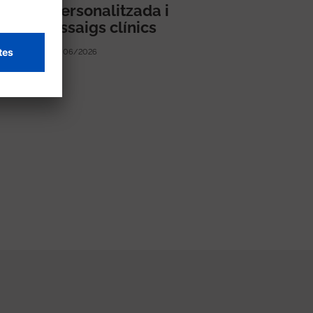
rca
personalitzada i
assaigs clínics
17/06/2026