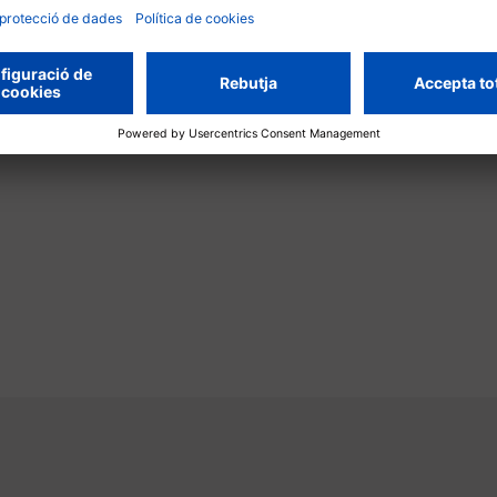
NB1
resultats de la rece
026
18/06/2026