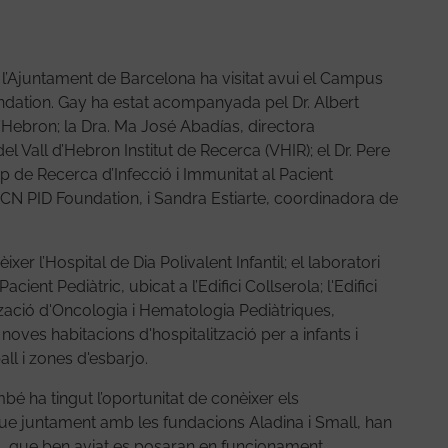
 l’Ajuntament de Barcelona ha visitat avui el Campus
ndation. Gay ha estat acompanyada pel Dr. Albert
 d’Hebron; la Dra. Ma José Abadías, directora
del Vall d’Hebron Institut de Recerca (VHIR); el Dr. Pere
up de Recerca d’Infecció i Immunitat al Pacient
a BCN PID Foundation, i Sandra Estiarte, coordinadora de
r l’Hospital de Dia Polivalent Infantil; el laboratori
ient Pediàtric, ubicat a l’Edifici Collserola; l'Edifici
ització d'Oncologia i Hematologia Pediàtriques,
oves habitacions d'hospitalització per a infants i
ll i zones d'esbarjo.
bé ha tingut l’oportunitat de conèixer els
ue juntament amb les fundacions Aladina i Small, han
is, que ben aviat es posaran en funcionament.