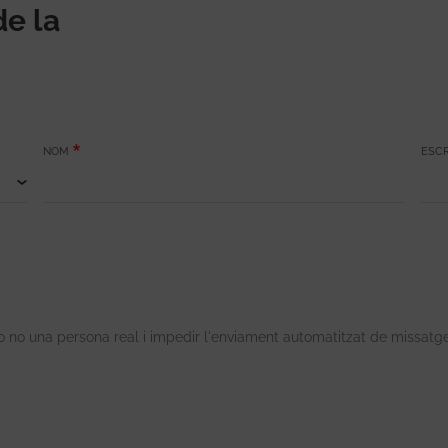
de la
NOM
ESCR
o no una persona real i impedir l'enviament automatitzat de missatg