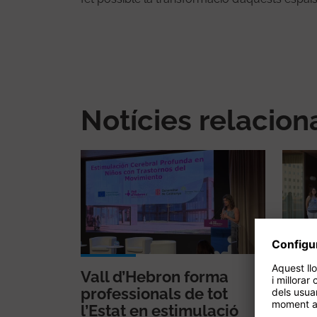
Notícies relacio
Vall d’Hebron forma
Vall
professionals de tot
en u
l’Estat en estimulació
natu