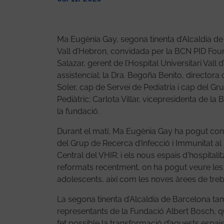
Ma Eugènia Gay, segona tinenta d’Alcaldia de
Vall d’Hebron, convidada per la BCN PID Fou
Salazar, gerent de l’Hospital Universitari Vall
assistencial; la Dra. Begoña Benito, directora 
Soler, cap de Servei de Pediatria i cap del Gr
Pediàtric; Carlota Villar, vicepresidenta de l
la fundació.
Durant el matí, Ma Eugènia Gay ha pogut conèixe
del Grup de Recerca d’Infecció i Immunitat al Pac
Central del VHIR; i els nous espais d'hospital
reformats recentment, on ha pogut veure les n
adolescents, així com les noves àrees de treba
La segona tinenta d’Alcaldia de Barcelona tam
representants de la Fundació Albert Bosch, q
fet possible la transformació d’aquests espa