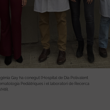
ènia Gay ha conegut l’Hospital de Dia Polivalent
i Hematologia Pediàtriques i el laboratori de Recerca
 VHIR.