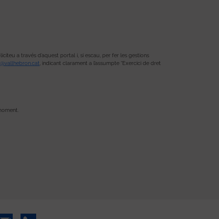
teu a través d’aquest portal i, si escau, per fer les gestions
@vallhebron.cat
, indicant clarament a l’assumpte “Exercici de dret
 moment.