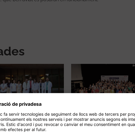
nades
 d’Hebron participa
Els projectes finanç
n estudi d’història
gràcies a La Marató
ral de la síndrome
2020 presenten els