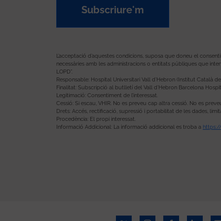
Subscriure'm
L’acceptació d’aquestes condicions, suposa que doneu el consentimen
necessàries amb les administracions o entitats públiques que inter
LOPD”.
Responsable: Hospital Universitari Vall d’Hebron (Institut Català de 
Finalitat: Subscripció al butlletí del Vall d’Hebron Barcelona Hospit
Legitimació: Consentiment de l’interessat.
Cessió: Si escau, VHIR. No es preveu cap altra cessió. No es preve
Drets: Accés, rectificació, supressió i portabilitat de les dades, l
Procedència: El propi interessat.
Informació Addicional: La informació addicional es troba a
https: