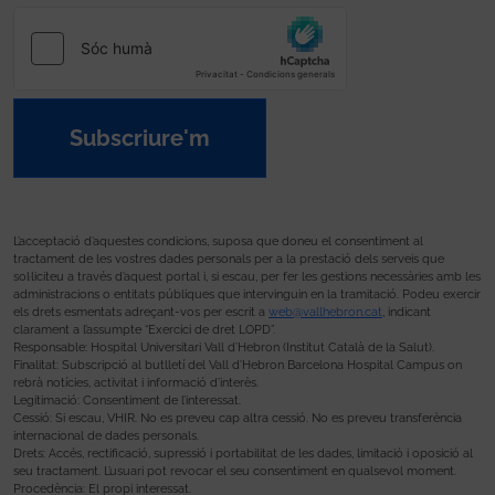
Subscriure'm
L’acceptació d’aquestes condicions, suposa que doneu el consentiment al
tractament de les vostres dades personals per a la prestació dels serveis que
sol·liciteu a través d’aquest portal i, si escau, per fer les gestions necessàries amb les
administracions o entitats públiques que intervinguin en la tramitació. Podeu exercir
els drets esmentats adreçant-vos per escrit a
web@vallhebron.cat
, indicant
clarament a l’assumpte “Exercici de dret LOPD”.
Responsable: Hospital Universitari Vall d’Hebron (Institut Català de la Salut).
Finalitat: Subscripció al butlletí del Vall d’Hebron Barcelona Hospital Campus on
rebrà notícies, activitat i informació d’interès.
Legitimació: Consentiment de l’interessat.
Cessió: Si escau, VHIR. No es preveu cap altra cessió. No es preveu transferència
internacional de dades personals.
Drets: Accés, rectificació, supressió i portabilitat de les dades, limitació i oposició al
seu tractament. L’usuari pot revocar el seu consentiment en qualsevol moment.
Procedència: El propi interessat.