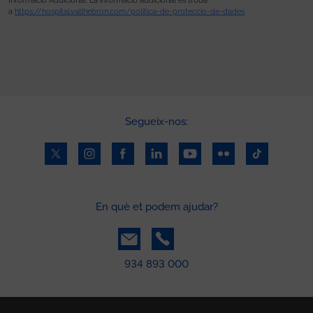
Informació Addicional: La informació addicional es troba
a
https://hospital.vallhebron.com/politica-de-proteccio-de-dades
Segueix-nos:
En què et podem ajudar?
934 893 000