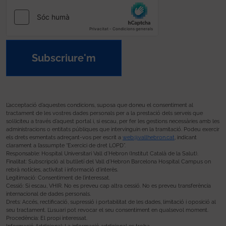
Subscriure'm
L’acceptació d’aquestes condicions, suposa que doneu el consentiment al
tractament de les vostres dades personals per a la prestació dels serveis que
sol·liciteu a través d’aquest portal i, si escau, per fer les gestions necessàries amb les
administracions o entitats públiques que intervinguin en la tramitació. Podeu exercir
els drets esmentats adreçant-vos per escrit a
web@vallhebron.cat
, indicant
clarament a l’assumpte “Exercici de dret LOPD”.
Responsable: Hospital Universitari Vall d’Hebron (Institut Català de la Salut).
Finalitat: Subscripció al butlletí del Vall d’Hebron Barcelona Hospital Campus on
rebrà notícies, activitat i informació d’interès.
Legitimació: Consentiment de l’interessat.
Cessió: Si escau, VHIR. No es preveu cap altra cessió. No es preveu transferència
internacional de dades personals.
Drets: Accés, rectificació, supressió i portabilitat de les dades, limitació i oposició al
seu tractament. L’usuari pot revocar el seu consentiment en qualsevol moment.
Procedència: El propi interessat.