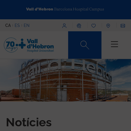
Vés al contingut
Menú superior
CA
ES
EN
Content type
Notícies