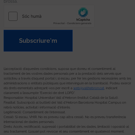
brossa.
Subscriure'm
L’acceptació d’aquestes condicions, suposa que doneu el consentiment al
tractament de les vostres dades personals per a la prestació dels serveis que
sol·liciteu a través d’aquest portal i, si escau, per fer les gestions necessàries amb les
administracions o entitats públiques que intervinguin en la tramitació. Podeu exercir
els drets esmentats adreçant-vos per escrit a
web@vallhebron.cat
, indicant
clarament a l’assumpte “Exercici de dret LOPD”.
Responsable: Hospital Universitari Vall d’Hebron (Institut Català de la Salut).
Finalitat: Subscripció al butlletí del Vall d’Hebron Barcelona Hospital Campus on
rebrà notícies, activitat i informació d’interès.
Legitimació: Consentiment de l’interessat.
Cessió: Si escau, VHIR. No es preveu cap altra cessió. No es preveu transferència
internacional de dades personals.
Drets: Accés, rectificació, supressió i portabilitat de les dades, limitació i oposició al
seu tractament. L’usuari pot revocar el seu consentiment en qualsevol moment.