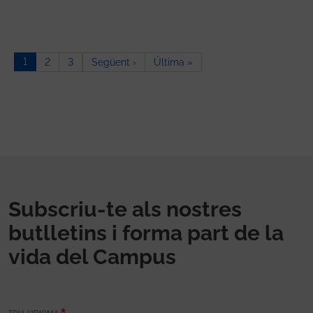
Paginació
1
Pàgina següent
Última pàgina
2
3
Següent ›
Última »
Subscriu-te als nostres
butlletins i forma part de la
vida del Campus