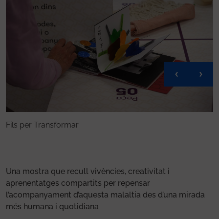
Fils per Transformar
E
Una mostra que recull vivències, creativitat i
aprenentatges compartits per repensar
l’acompanyament d’aquesta malaltia des d’una mirada
més humana i quotidiana