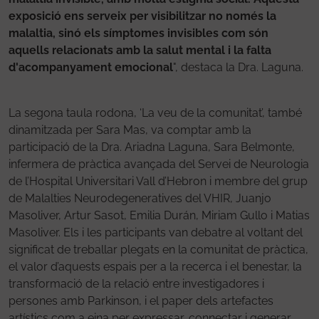
exposició ens serveix per visibilitzar no només la
malaltia, sinó els símptomes invisibles com són
aquells relacionats amb la salut mental i la falta
d'acompanyament emocional
", destaca la Dra. Laguna.
La segona taula rodona, ‘La veu de la comunitat’, també
dinamitzada per Sara Mas, va comptar amb la
participació de la Dra. Ariadna Laguna, Sara Belmonte,
infermera de pràctica avançada del Servei de Neurologia
de l’Hospital Universitari Vall d’Hebron i membre del grup
de Malalties Neurodegeneratives del VHIR, Juanjo
Masoliver, Artur Sasot, Emilia Durán, Miriam Gullo i Matias
Masoliver. Els i les participants van debatre al voltant del
significat de treballar plegats en la comunitat de pràctica,
el valor d’aquests espais per a la recerca i el benestar, la
transformació de la relació entre investigadores i
persones amb Parkinson, i el paper dels artefactes
artístics com a eina per expressar, connectar i generar