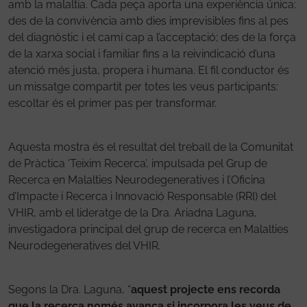
amb la malaltia. Cada peça aporta una experiència única:
des de la convivència amb dies imprevisibles fins al pes
del diagnòstic i el camí cap a l’acceptació; des de la força
de la xarxa social i familiar fins a la reivindicació d’una
atenció més justa, propera i humana. El fil conductor és
un missatge compartit per totes les veus participants:
escoltar és el primer pas per transformar.
Aquesta mostra és el resultat del treball de la Comunitat
de Pràctica ‘Teixim Recerca’, impulsada pel Grup de
Recerca en Malalties Neurodegeneratives i l’Oficina
d’Impacte i Recerca i Innovació Responsable (RRI) del
VHIR, amb el lideratge de la Dra. Ariadna Laguna,
investigadora principal del grup de recerca en Malalties
Neurodegeneratives del VHIR.
Segons la Dra. Laguna, “
aquest projecte ens recorda
que la recerca només avança si incorpora les veus de