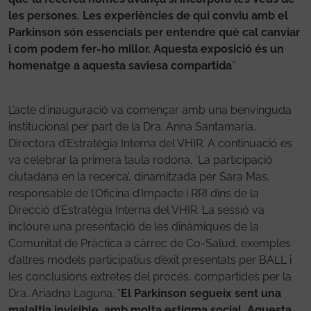
les persones. Les experiències de qui conviu amb el
Parkinson són essencials per entendre què cal canviar
i com podem fer-ho millor. Aquesta exposició és un
homenatge a aquesta saviesa compartida
”.
L’acte d’inauguració va començar amb una benvinguda
institucional per part de la Dra. Anna Santamaria,
Directora d’Estratègia Interna del VHIR. A continuació es
va celebrar la primera taula rodona, ‘La participació
ciutadana en la recerca’, dinamitzada per Sara Mas,
responsable de l’Oficina d’Impacte i RRI dins de la
Direcció d’Estratègia Interna del VHIR. La sessió va
incloure una presentació de les dinàmiques de la
Comunitat de Pràctica a càrrec de Co-Salud, exemples
d’altres models participatius d’èxit presentats per BALL i
les conclusions extretes del procés, compartides per la
Dra. Ariadna Laguna. "
El Parkinson segueix sent una
malaltia invisible, amb molta estigma social. Aquesta