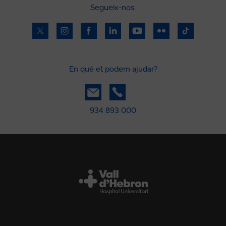
Segueix-nos:
En què et podem ajudar?
934 893 000
Peu