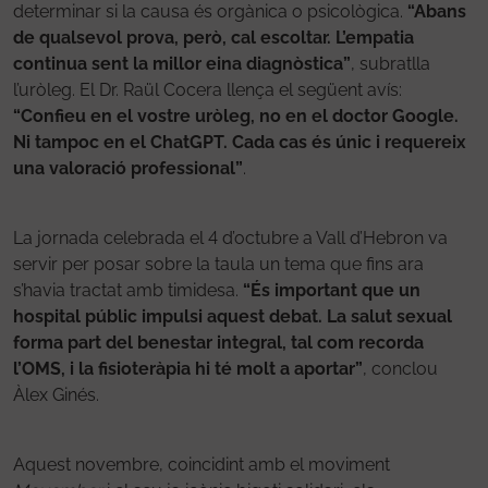
determinar si la causa és orgànica o psicològica.
“Abans
de qualsevol prova, però, cal escoltar. L’empatia
continua sent la millor eina diagnòstica”
, subratlla
l’uròleg. El Dr. Raül Cocera llença el següent avís:
“Confieu en el vostre uròleg, no en el doctor Google.
Ni tampoc en el ChatGPT. Cada cas és únic i requereix
una valoració professional”
.
La jornada celebrada el 4 d’octubre a Vall d’Hebron va
servir per posar sobre la taula un tema que fins ara
s’havia tractat amb timidesa.
“És important que un
hospital públic impulsi aquest debat. La salut sexual
forma part del benestar integral, tal com recorda
l’OMS, i la fisioteràpia hi té molt a aportar”
, conclou
Àlex Ginés.
Aquest novembre, coincidint amb el moviment