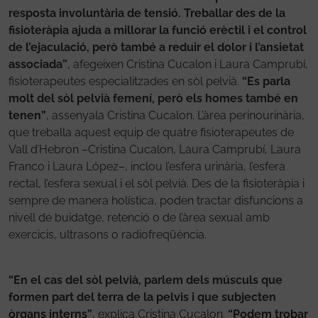
resposta involuntària de tensió. Treballar des de la
fisioteràpia ajuda a millorar la funció erèctil i el control
de l’ejaculació, però també a reduir el dolor i l’ansietat
associada”
, afegeixen Cristina Cucalon i Laura Camprubí,
fisioterapeutes especialitzades en sòl pelvià.
“Es parla
molt del sòl pelvià femení, però els homes també en
tenen”
, assenyala Cristina Cucalon. L’àrea perinourinària,
que treballa aquest equip de quatre fisioterapeutes de
Vall d’Hebron –Cristina Cucalon, Laura Camprubí, Laura
Franco i Laura López–, inclou l’esfera urinària, l’esfera
rectal, l’esfera sexual i el sòl pelvià. Des de la fisioteràpia i
sempre de manera holística, poden tractar disfuncions a
nivell de buidatge, retenció o de l’àrea sexual amb
exercicis, ultrasons o radiofreqüència.
“En el cas del sòl pelvià, parlem dels músculs que
formen part del terra de la pelvis i que subjecten
òrgans interns”
, explica Cristina Cucalon.
“Podem trobar