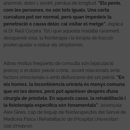
anormal, dolor i, sovint, pèrdua de longitud.
“Els penis,
com les persones, no són tots iguals. Una certa
curvatura pot ser normal, però quan impedeix la
penetració o causa dolor, cal visitar el metge”
, explica
el Dr. Raül Cocera. Tot i que aquesta malaltia rarament
desapareix sola, la fisioteràpia i la teràpia de tracció
poden ajudar a reduir els símptomes.
Altres motius freqüents de consulta són l’ejaculació
precoç o el dolor pelvià crònic, sovint relacionats amb
factors emocionals o amb disfuncions del sòl pelvià.
“En
els homes, la incontinència urinària és menys comuna
que en les dones, però pot aparèixer després d’una
cirurgia de pròstata. En aquests casos, la rehabilitació i
la fisioteràpia específica són fonamentals”
, assenyala
Àlex Ginés, cap de l’equip de fisioterapeutes del Servei de
Medicina Física i Rehabilitació de l’Hospital Universitari
Vall d’Hebron