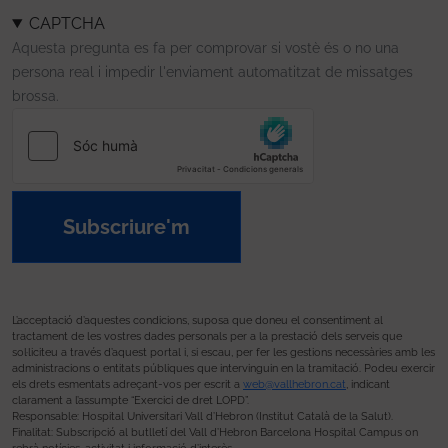
CAPTCHA
Aquesta pregunta es fa per comprovar si vostè és o no una
persona real i impedir l'enviament automatitzat de missatges
brossa.
Subscriure'm
L’acceptació d’aquestes condicions, suposa que doneu el consentiment al
tractament de les vostres dades personals per a la prestació dels serveis que
sol·liciteu a través d’aquest portal i, si escau, per fer les gestions necessàries amb les
administracions o entitats públiques que intervinguin en la tramitació. Podeu exercir
els drets esmentats adreçant-vos per escrit a
web@vallhebron.cat
, indicant
clarament a l’assumpte “Exercici de dret LOPD”.
Responsable: Hospital Universitari Vall d’Hebron (Institut Català de la Salut).
Finalitat: Subscripció al butlletí del Vall d’Hebron Barcelona Hospital Campus on