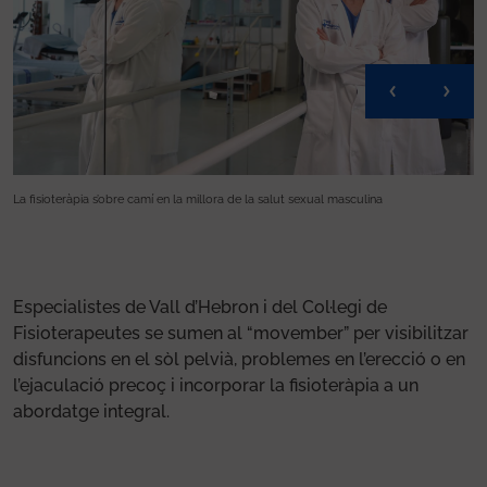
La fisioteràpia s’obre camí en la millora de la salut sexual masculina
La
Especialistes de Vall d’Hebron i del Col·legi de
Fisioterapeutes se sumen al “movember” per visibilitzar
disfuncions en el sòl pelvià, problemes en l’erecció o en
l’ejaculació precoç i incorporar la fisioteràpia a un
abordatge integral.