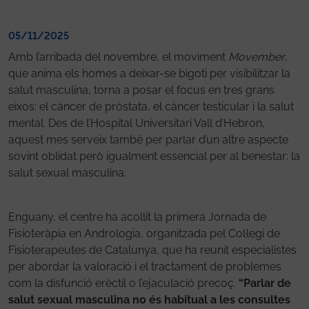
05/11/2025
Amb l’arribada del novembre, el moviment
Movember
,
que anima els homes a deixar-se bigoti per visibilitzar la
salut masculina, torna a posar el focus en tres grans
eixos: el càncer de pròstata, el càncer testicular i la salut
mental. Des de l’Hospital Universitari Vall d’Hebron,
aquest mes serveix també per parlar d’un altre aspecte
sovint oblidat però igualment essencial per al benestar: la
salut sexual masculina.
Enguany, el centre ha acollit la primera Jornada de
Fisioteràpia en Andrologia, organitzada pel Col·legi de
Fisioterapeutes de Catalunya, que ha reunit especialistes
per abordar la valoració i el tractament de problemes
com la disfunció erèctil o l’ejaculació precoç.
“Parlar de
salut sexual masculina no és habitual a les consultes