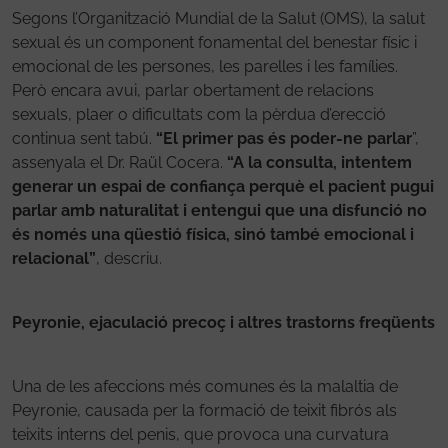
Segons l’Organització Mundial de la Salut (OMS), la salut
sexual és un component fonamental del benestar físic i
emocional de les persones, les parelles i les famílies.
Però encara avui, parlar obertament de relacions
sexuals, plaer o dificultats com la pèrdua d’erecció
continua sent tabú.
“El primer pas és poder-ne parlar
”,
assenyala el Dr. Raül Cocera.
“A la consulta, intentem
generar un espai de confiança perquè el pacient pugui
parlar amb naturalitat i entengui que una disfunció no
és només una qüestió física, sinó també emocional i
relacional”
, descriu.
Peyronie, ejaculació precoç i altres trastorns freqüents
Una de les afeccions més comunes és la malaltia de
Peyronie, causada per la formació de teixit fibrós als
teixits interns del penis, que provoca una curvatura