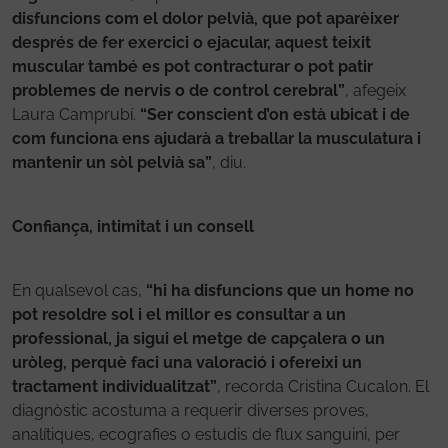
disfuncions com el dolor pelvià, que pot aparèixer
després de fer exercici o ejacular, aquest teixit
muscular també es pot contracturar o pot patir
problemes de nervis o de control cerebral”
, afegeix
Laura Camprubí.
“Ser conscient d’on està ubicat i de
com funciona ens ajudarà a treballar la musculatura i
mantenir un sòl pelvià sa”
, diu.
Confiança, intimitat i un consell
En qualsevol cas,
“hi ha disfuncions que un home no
pot resoldre sol i el millor es consultar a un
professional, ja sigui el metge de capçalera o un
uròleg, perquè faci una valoració i ofereixi un
tractament individualitzat”
, recorda Cristina Cucalon. El
diagnòstic acostuma a requerir diverses proves,
analítiques, ecografies o estudis de flux sanguini, per