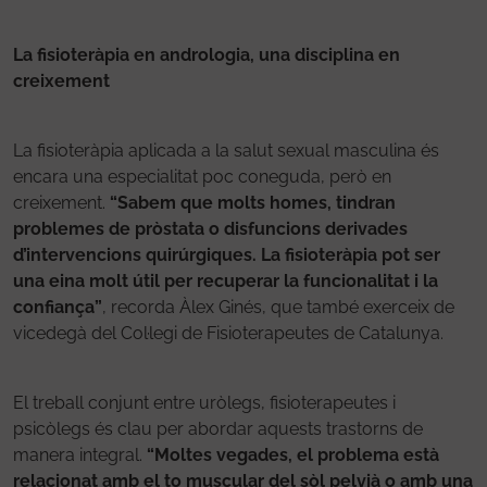
La fisioteràpia en andrologia, una disciplina en
creixement
La fisioteràpia aplicada a la salut sexual masculina és
encara una especialitat poc coneguda, però en
creixement.
“Sabem que molts homes, tindran
problemes de pròstata o disfuncions derivades
d’intervencions quirúrgiques. La fisioteràpia pot ser
una eina molt útil per recuperar la funcionalitat i la
confiança”
, recorda Àlex Ginés, que també exerceix de
vicedegà del Col·legi de Fisioterapeutes de Catalunya.
El treball conjunt entre uròlegs, fisioterapeutes i
psicòlegs és clau per abordar aquests trastorns de
manera integral.
“Moltes vegades, el problema està
relacionat amb el to muscular del sòl pelvià o amb una