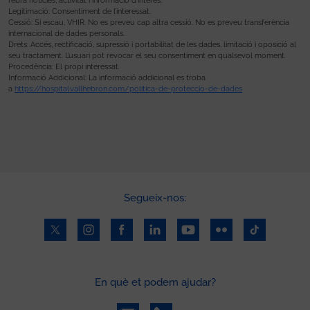
rebrà notícies, activitat i informació d’interès.
Legitimació: Consentiment de l’interessat.
Cessió: Si escau, VHIR. No es preveu cap altra cessió. No es preveu transferència
internacional de dades personals.
Drets: Accés, rectificació, supressió i portabilitat de les dades, limitació i oposició al
seu tractament. L’usuari pot revocar el seu consentiment en qualsevol moment.
Procedència: El propi interessat.
Informació Addicional: La informació addicional es troba
a
https://hospital.vallhebron.com/politica-de-proteccio-de-dades
Segueix-nos:
En què et podem ajudar?