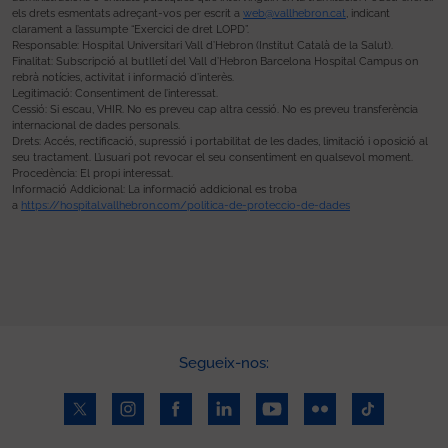
els drets esmentats adreçant-vos per escrit a
web@vallhebron.cat
, indicant
clarament a l’assumpte “Exercici de dret LOPD”.
Responsable: Hospital Universitari Vall d’Hebron (Institut Català de la Salut).
Finalitat: Subscripció al butlletí del Vall d’Hebron Barcelona Hospital Campus on
rebrà notícies, activitat i informació d’interès.
Legitimació: Consentiment de l’interessat.
Cessió: Si escau, VHIR. No es preveu cap altra cessió. No es preveu transferència
internacional de dades personals.
Drets: Accés, rectificació, supressió i portabilitat de les dades, limitació i oposició al
seu tractament. L’usuari pot revocar el seu consentiment en qualsevol moment.
Procedència: El propi interessat.
Informació Addicional: La informació addicional es troba
a
https://hospital.vallhebron.com/politica-de-proteccio-de-dades
Segueix-nos: