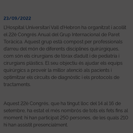
23/09/2022
L’Hospital Universitari Vall d’Hebron ha organitzat i acollit
el 22è Congrés Anual del Grup Internacional de Paret
Toràcica. Aquest grup està compost per professionals
d’arreu del món de diferents disciplines quirúrgiques,
com són els cirurgians de tòrax d’adult i de pediatria i
cirurgians plàstics. El seu objectiu és ajudar els equips
quirúrgics a proveir la millor atenció als pacients i
optimitzar els circuits de diagnòstic i els protocols de
tractaments.
Aquest 22è Congrés, que ha tingut lloc del 14 al 16 de
setembre, ha estat el més nombrós de tots els fets fins al
moment: hi han participat 250 persones, de les quals 210
hi han assistit presencialment.