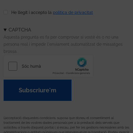
He llegit i accepto la
política de privacitat
CAPTCHA
Aquesta pregunta es fa per comprovar si vostè és o no una
persona real i impedir l'enviament automatitzat de missatges
brossa.
Subscriure'm
L’acceptació d’aquestes condicions, suposa que doneu el consentiment al
tractament de les vostres dades personals per a la prestació dels serveis que
sol·liciteu a través d’aquest portal i, si escau, per fer les gestions necessàries amb les
administracions o entitats públiques que intervinguin en la tramitació. Podeu exercir