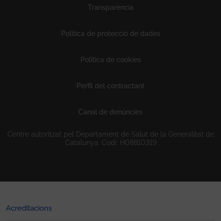
Transparència
Política de protecció de dades
Política de cookies
Perfil del contractant
Canal de denúncies
Centre autoritzat pel Departament de Salut de la Generalitat de
Catalunya. Codi: H08810319
Acreditacions