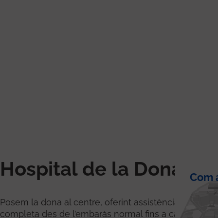
Hospital de la Dona
Com a
Posem la dona al centre, oferint assistència
completa des de l’embaràs normal fins a casos d’alta