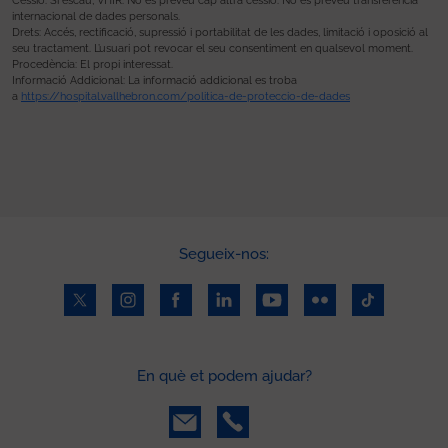
Cessió: Si escau, VHIR. No es preveu cap altra cessió. No es preveu transferència
internacional de dades personals.
Drets: Accés, rectificació, supressió i portabilitat de les dades, limitació i oposició al
seu tractament. L’usuari pot revocar el seu consentiment en qualsevol moment.
Procedència: El propi interessat.
Informació Addicional: La informació addicional es troba
a
https://hospital.vallhebron.com/politica-de-proteccio-de-dades
Segueix-nos:
En què et podem ajudar?