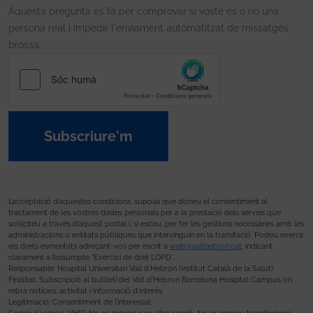
Aquesta pregunta es fa per comprovar si vostè és o no una
persona real i impedir l'enviament automatitzat de missatges
brossa.
Subscriure'm
L’acceptació d’aquestes condicions, suposa que doneu el consentiment al
tractament de les vostres dades personals per a la prestació dels serveis que
sol·liciteu a través d’aquest portal i, si escau, per fer les gestions necessàries amb les
administracions o entitats públiques que intervinguin en la tramitació. Podeu exercir
els drets esmentats adreçant-vos per escrit a
web@vallhebron.cat
, indicant
clarament a l’assumpte “Exercici de dret LOPD”.
Responsable: Hospital Universitari Vall d’Hebron (Institut Català de la Salut).
Finalitat: Subscripció al butlletí del Vall d’Hebron Barcelona Hospital Campus on
rebrà notícies, activitat i informació d’interès.
Legitimació: Consentiment de l’interessat.