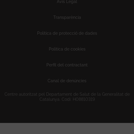
Subfooter
Avís Legal
Transparència
Política de protecció de dades
Política de cookies
Perfil del contractant
Canal de denúncies
Centre autoritzat pel Departament de Salut de la Generalitat de
Catalunya. Codi: H08810319