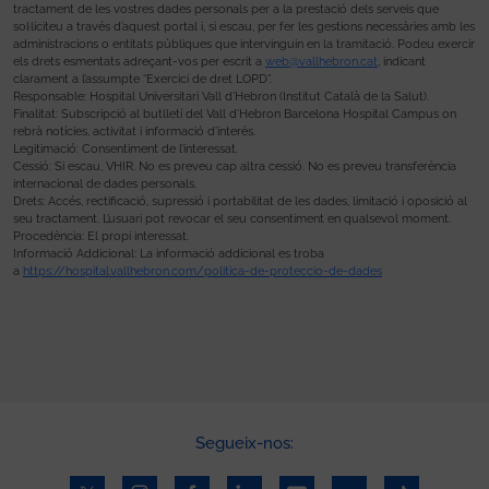
tractament de les vostres dades personals per a la prestació dels serveis que
sol·liciteu a través d’aquest portal i, si escau, per fer les gestions necessàries amb les
administracions o entitats públiques que intervinguin en la tramitació. Podeu exercir
els drets esmentats adreçant-vos per escrit a
web@vallhebron.cat
, indicant
clarament a l’assumpte “Exercici de dret LOPD”.
Responsable: Hospital Universitari Vall d’Hebron (Institut Català de la Salut).
Finalitat: Subscripció al butlletí del Vall d’Hebron Barcelona Hospital Campus on
rebrà notícies, activitat i informació d’interès.
Legitimació: Consentiment de l’interessat.
Cessió: Si escau, VHIR. No es preveu cap altra cessió. No es preveu transferència
internacional de dades personals.
Drets: Accés, rectificació, supressió i portabilitat de les dades, limitació i oposició al
seu tractament. L’usuari pot revocar el seu consentiment en qualsevol moment.
Procedència: El propi interessat.
Informació Addicional: La informació addicional es troba
a
https://hospital.vallhebron.com/politica-de-proteccio-de-dades
Segueix-nos: