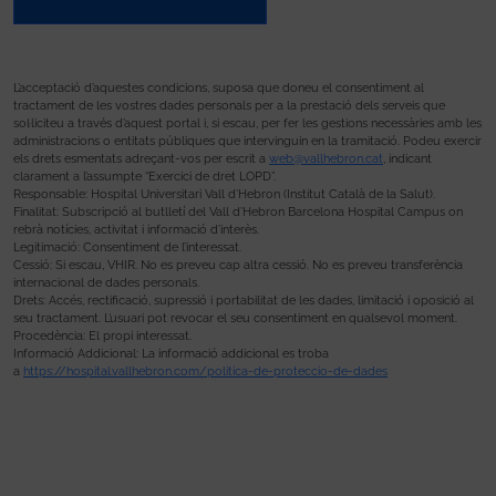
L’acceptació d’aquestes condicions, suposa que doneu el consentiment al
tractament de les vostres dades personals per a la prestació dels serveis que
sol·liciteu a través d’aquest portal i, si escau, per fer les gestions necessàries amb les
administracions o entitats públiques que intervinguin en la tramitació. Podeu exercir
els drets esmentats adreçant-vos per escrit a
web@vallhebron.cat
, indicant
clarament a l’assumpte “Exercici de dret LOPD”.
Responsable: Hospital Universitari Vall d’Hebron (Institut Català de la Salut).
Finalitat: Subscripció al butlletí del Vall d’Hebron Barcelona Hospital Campus on
rebrà notícies, activitat i informació d’interès.
Legitimació: Consentiment de l’interessat.
Cessió: Si escau, VHIR. No es preveu cap altra cessió. No es preveu transferència
internacional de dades personals.
Drets: Accés, rectificació, supressió i portabilitat de les dades, limitació i oposició al
seu tractament. L’usuari pot revocar el seu consentiment en qualsevol moment.
Procedència: El propi interessat.
Informació Addicional: La informació addicional es troba
a
https://hospital.vallhebron.com/politica-de-proteccio-de-dades