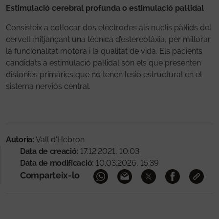
Estimulació cerebral profunda o estimulació pal·lidal
Consisteix a col·locar dos elèctrodes als nuclis pàl·lids del
cervell mitjançant una tècnica d’estereotàxia, per millorar
la funcionalitat motora i la qualitat de vida. Els pacients
candidats a estimulació pal·lidal són els que presenten
distonies primàries que no tenen lesió estructural en el
sistema nerviós central.
Autoria:
Vall d'Hebron
Data de creació:
17.12.2021, 10:03
Data de modificació:
10.03.2026, 15:39
Comparteix-lo