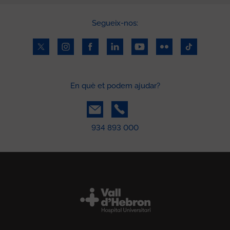
Segueix-nos:
En què et podem ajudar?
934 893 000
Peu