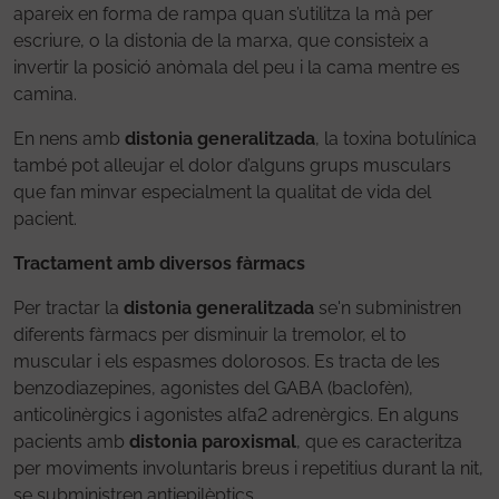
apareix en forma de rampa quan s’utilitza la mà per
escriure, o la distonia de la marxa, que consisteix a
invertir la posició anòmala del peu i la cama mentre es
camina.
En nens amb
distonia generalitzada
, la toxina botulínica
també pot alleujar el dolor d’alguns grups musculars
que fan minvar especialment la qualitat de vida del
pacient.
Tractament amb diversos fàrmacs
Per tractar la
distonia generalitzada
se'n subministren
diferents fàrmacs per disminuir la tremolor, el to
muscular i els espasmes dolorosos. Es tracta de les
benzodiazepines, agonistes del GABA (baclofèn),
anticolinèrgics i agonistes alfa2 adrenèrgics. En alguns
pacients amb
distonia paroxismal
, que es caracteritza
per moviments involuntaris breus i repetitius durant la nit,
se subministren antiepilèptics.