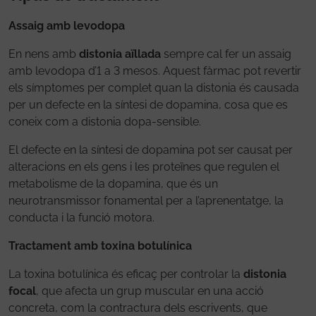
Assaig amb levodopa
En nens amb
distonia aïllada
sempre cal fer un assaig
amb levodopa d’1 a 3 mesos. Aquest fàrmac pot revertir
els símptomes per complet quan la distonia és causada
per un defecte en la síntesi de dopamina, cosa que es
coneix com a distonia dopa-sensible.
El defecte en la síntesi de dopamina pot ser causat per
alteracions en els gens i les proteïnes que regulen el
metabolisme de la dopamina, que és un
neurotransmissor fonamental per a l’aprenentatge, la
conducta i la funció motora.
Tractament amb toxina botulínica
La toxina botulínica és eficaç per controlar la
distonia
focal
, que afecta un grup muscular en una acció
concreta, com la contractura dels escrivents, que