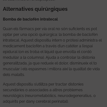
Alternatives quirúrgiques
Bomba de baclofèn intratecal
Quan els fàrmacs per via oral no són suficients es pot
optar per una opció quirúrgica: la bomba de baclofèn
intratecal. Aquest dispositiu intern o pròtesi administra el
medicament baclofèn a través d’un catèter a l’espai
epidural (on es troba el líquid que envolta el cordó
medul·lar a la columna). Ajuda a controlar la distonia
generalitzada, ja que redueix el dolor, disminueix el to
muscular i els espasmes i millora així la qualitat de vida
dels malalts.
Aquest dispositiu s’utilitza per tractar distonies
secundàries o associades a altres problemes
neurològics (neurometabòlics, neurodegeneratius, o
adquirits per dany cerebral perinatal).