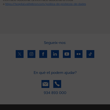
Informació Addicional: La informació addicional es troba
a
https://hospital.vallhebron.com/politica-de-proteccio-de-dades
Segueix-nos:
En què et podem ajudar?
934 893 000