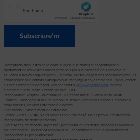
Subscriure'm
L’acceptació d’aquestes condicions, suposa que doneu el consentiment al
tractament de les vostres dades personals per a la prestació dels serveis que
sol·liciteu a través d’aquest portal i, si escau, per fer les gestions necessàries amb les
administracions o entitats públiques que intervinguin en la tramitació. Podeu exercir
els drets esmentats adreçant-vos per escrit a
web@vallhebron.cat
, indicant
clarament a l’assumpte “Exercici de dret LOPD”.
Responsable: Hospital Universitari Vall d’Hebron (Institut Català de la Salut).
Finalitat: Subscripció al butlletí del Vall d’Hebron Barcelona Hospital Campus on
rebrà notícies, activitat i informació d’interès.
Legitimació: Consentiment de l’interessat.
Cessió: Si escau, VHIR. No es preveu cap altra cessió. No es preveu transferència
internacional de dades personals.
Drets: Accés, rectificació, supressió i portabilitat de les dades, limitació i oposició al
seu tractament. L’usuari pot revocar el seu consentiment en qualsevol moment.
Procedència: El propi interessat.