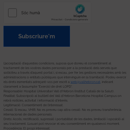
Subscriure'm
L’acceptació d’aquestes condicions, suposa que doneu el consentiment al
tractament de les vostres dades personals per a la prestació dels serveis que
sol·liciteu a través d’aquest portal i, si escau, per fer les gestions necessàries amb les
administracions o entitats públiques que intervinguin en la tramitació. Podeu exercir
els drets esmentats adreçant-vos per escrit a
web@vallhebron.cat
, indicant
clarament a l’assumpte “Exercici de dret LOPD”.
Responsable: Hospital Universitari Vall d’Hebron (Institut Català de la Salut).
Finalitat: Subscripció al butlletí del Vall d’Hebron Barcelona Hospital Campus on
rebrà notícies, activitat i informació d’interès.
Legitimació: Consentiment de l’interessat.
Cessió: Si escau, VHIR. No es preveu cap altra cessió. No es preveu transferència
internacional de dades personals.
Drets: Accés, rectificació, supressió i portabilitat de les dades, limitació i oposició al
seu tractament. L’usuari pot revocar el seu consentiment en qualsevol moment.
Procedència: El propi interessat.