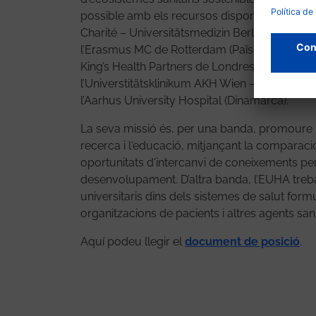
possible amb els recursos disponibles. Es trac
Charité – Universitätsmedizin Berlin (Alemanya)
l’Erasmus MC de Rotterdam (Països Baixos), el
King’s Health Partners de Londres (Regne Unit),
l’Universtitätsklinikum AKH Wien – Med Uni Wie
l’Aarhus University Hospital (Dinamarca).
La seva missió és, per una banda, promoure l'ex
recerca i l'educació, mitjançant la comparació
oportunitats d'intercanvi de coneixements per 
desenvolupament. D’altra banda, l’EUHA trebal
universitaris dins dels sistemes de salut formu
organitzacions de pacients i altres agents sani
Aquí podeu llegir el
document de posició
.