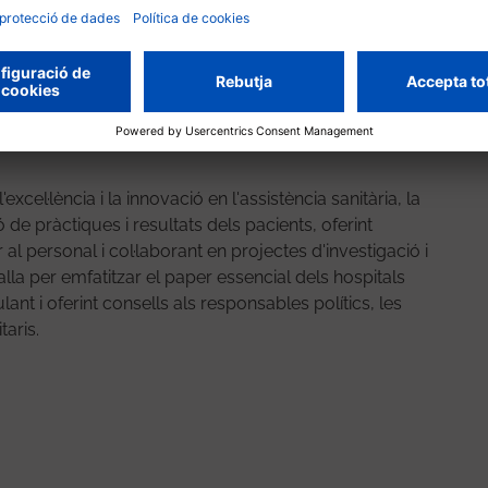
ta de l’Hospital Universitari Vall d’Hebron (Espanya), el
, el Greater Paris University Hospitals (França),
 Karolinska University Hospital d’Estocolm (Suècia), el
 l’Ospedale San Raffaele de Milà (Itàlia),
n (Àustria), el University Hospitals Leuven (Bèlgica) i
cel·lència i la innovació en l'assistència sanitària, la
 de pràctiques i resultats dels pacients, oferint
al personal i col·laborant en projectes d'investigació i
la per emfatitzar el paper essencial dels hospitals
lant i oferint consells als responsables polítics, les
taris.