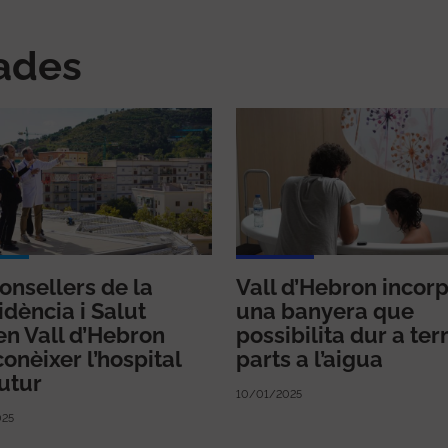
nades
consellers de la
Vall d’Hebron incor
idència i Salut
una banyera que
ten Vall d’Hebron
possibilita dur a te
conèixer l’hospital
parts a l’aigua
futur
10/01/2025
025