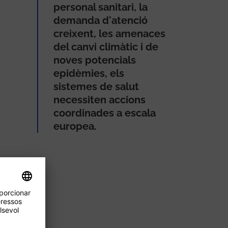
personal sanitari, la
demanda d'atenció
creixent, les amenaces
del canvi climàtic i de
noves potencials
epidèmies, els
sistemes de salut
necessiten accions
coordinades a escala
europea.