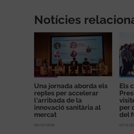
Notícies relacio
Una jornada aborda els
Els 
reptes per accelerar
Pres
l'arribada de la
visi
innovació sanitària al
per 
mercat
del 
06/07/2026
07/11/2