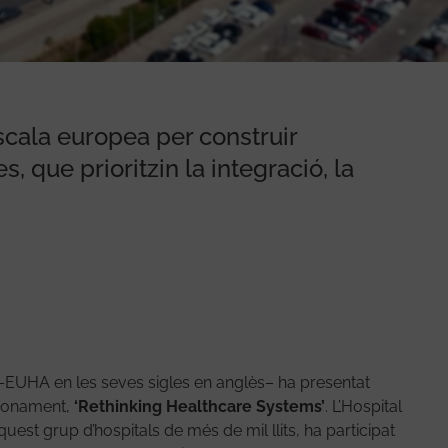
cala europea per construir
s, que prioritzin la integració, la
EUHA en les seves sigles en anglès– ha presentat
cionament,
‘Rethinking Healthcare Systems’
. L’Hospital
est grup d’hospitals de més de mil llits, ha participat