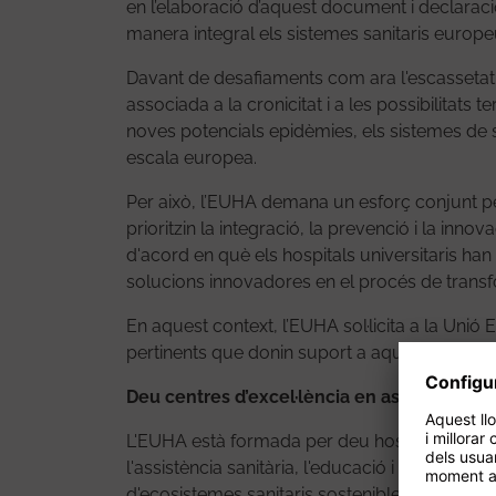
en l’elaboració d’aquest document i declarac
manera integral els sistemes sanitaris europeus
Davant de desafiaments com ara l'escassetat 
associada a la cronicitat i a les possibilitats
noves potencials epidèmies, els sistemes de 
escala europea.
Per això, l’EUHA demana un esforç conjunt per
prioritzin la integració, la prevenció i la inn
d'acord en què els hospitals universitaris han
solucions innovadores en el procés de transfo
En aquest context, l’EUHA sol·licita a la Unió E
pertinents que donin suport a aquesta iniciati
Deu centres d’excel·lència en assistència d
L'EUHA està formada per deu hospitals unive
l'assistència sanitària, l'educació i la recerca
d'ecosistemes sanitaris sostenibles a Europa, 