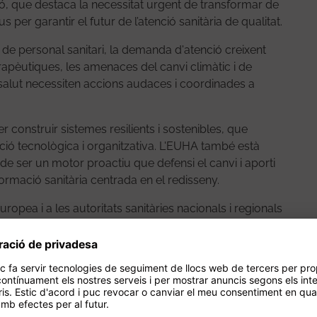
ió, que destaca la necessitat urgent de transformar de
 per garantir el futur de l’atenció sanitària de qualitat.
de personal sanitari, la demanda d'atenció creixent
 terapèutiques, les amenaces del canvi climàtic i de
salut necessiten accions audaces i coordinades a
 construir sistemes resilients i sostenibles, que
ovació tecnològica i organitzativa. L'EUHA també està
 de ser un motor proactiu que defensi el canvi i aporti
rmació sanitària centrada en el redisseny.
uropea i a les autoritats sanitàries nacionals i regionals
va.
ocència i recerca
rsitaris europeus amb una excel·lència demostrada en
. La visió de l'EUHA és construir una xarxa
que aconsegueixin la millor qualitat assistencial