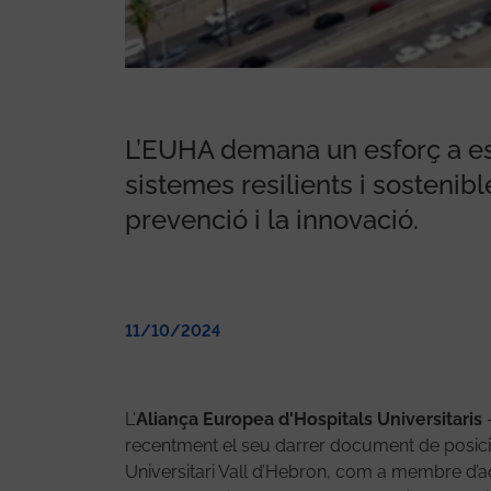
boració del document
ntejament dels
uropea d'Hospitals
L’EUHA demana un esforç a es
sistemes resilients i sostenible
prevenció i la innovació.
11/10/2024
L'
Aliança Europea d'Hospitals Universitaris
–
recentment el seu darrer document de posi
Universitari Vall d’Hebron, com a membre d’aqu