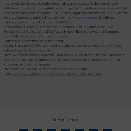
tractament de les vostres dades personals per a la prestació dels serveis que
sol·liciteu a través d’aquest portal i, si escau, per fer les gestions necessàries amb les
administracions o entitats públiques que intervinguin en la tramitació. Podeu exercir
els drets esmentats adreçant-vos per escrit a
web@vallhebron.cat
, indicant
clarament a l’assumpte “Exercici de dret LOPD”.
Responsable: Hospital Universitari Vall d’Hebron (Institut Català de la Salut).
Finalitat: Subscripció al butlletí del Vall d’Hebron Barcelona Hospital Campus on
rebrà notícies, activitat i informació d’interès.
Legitimació: Consentiment de l’interessat.
Cessió: Si escau, VHIR. No es preveu cap altra cessió. No es preveu transferència
internacional de dades personals.
Drets: Accés, rectificació, supressió i portabilitat de les dades, limitació i oposició al
seu tractament. L’usuari pot revocar el seu consentiment en qualsevol moment.
Procedència: El propi interessat.
Informació Addicional: La informació addicional es troba
a
https://hospital.vallhebron.com/politica-de-proteccio-de-dades
Segueix-nos: