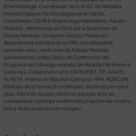
d'Hematologia. Coordinador de la XUEC de Malalties
Hematològiques No Oncològiques en Adults,
Coordinador CSUR Eritropatología Hereditaria, Adults i
Pediatria , Membre de la CSUR per a Síndromes de
Fallada Medul·lar Congènits (Adults i Pediatria) i
Representant substitut de la ERN- EuroBloodNet
(anèmies rares i síndromes de Fallada Medul·lar
subnetworks). Unitat Clínica de Confirmació del
Programa de Cribratge neonatal de Malaltia Falciforme a
Catalunya. Col·laboració amb ORPHANET, TIF, ASAFE,
ALHETA, Anèmia de Blackfan Diamond, HPN, ADISCON.
Participa de la formació continuada, docència pre i post
grau, lidera els assajos clínics en aquesta àrea de
coneixement i participa en diferents projectes de recerca,
tant a nivell nacional com europeu.