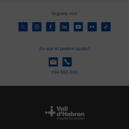
Segueix-nos:
En què et podem ajudar?
934 893 000
Peu