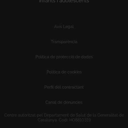
Infants i adolescents
Subfooter
Avís Legal
Transparència
Política de protecció de dades
Política de cookies
Perfil del contractant
Canal de denúncies
Centre autoritzat pel Departament de Salut de la Generalitat de
Catalunya. Codi: H08810319