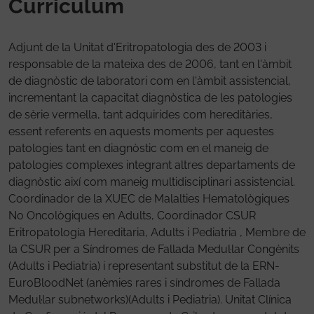
Curriculum
Adjunt de la Unitat d'Eritropatologia des de 2003 i
responsable de la mateixa des de 2006, tant en l'àmbit
de diagnòstic de laboratori com en l'àmbit assistencial,
incrementant la capacitat diagnòstica de les patologies
de sèrie vermella, tant adquirides com hereditàries,
essent referents en aquests moments per aquestes
patologies tant en diagnòstic com en el maneig de
patologies complexes integrant altres departaments de
diagnòstic així com maneig multidisciplinari assistencial.
Coordinador de la XUEC de Malalties Hematològiques
No Oncològiques en Adults, Coordinador CSUR
Eritropatología Hereditaria, Adults i Pediatria , Membre de
la CSUR per a Síndromes de Fallada Medul·lar Congènits
(Adults i Pediatria) i representant substitut de la ERN-
EuroBloodNet (anèmies rares i síndromes de Fallada
Medul·lar subnetworks)(Adults i Pediatria). Unitat Clínica