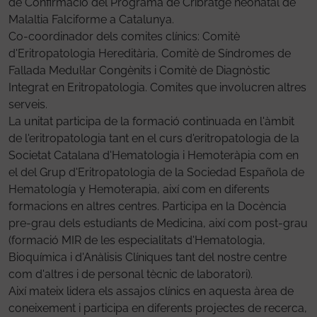
de Confirmació del Programa de Cribratge neonatal de
Malaltia Falciforme a Catalunya.
Co-coordinador dels comites clínics: Comitè
d'Eritropatologia Hereditària, Comitè de Síndromes de
Fallada Medul·lar Congènits i Comitè de Diagnòstic
Integrat en Eritropatologia. Comites que involucren altres
serveis.
La unitat participa de la formació continuada en l'àmbit
de l'eritropatologia tant en el curs d'eritropatologia de la
Societat Catalana d'Hematologia i Hemoteràpia com en
el del Grup d'Eritropatologia de la Sociedad Española de
Hematología y Hemoterapia, així com en diferents
formacions en altres centres. Participa en la Docència
pre-grau dels estudiants de Medicina, així com post-grau
(formació MIR de les especialitats d'Hematologia,
Bioquímica i d'Anàlisis Clíniques tant del nostre centre
com d'altres i de personal tècnic de laboratori).
Així mateix lidera els assajos clínics en aquesta àrea de
coneixement i participa en diferents projectes de recerca,