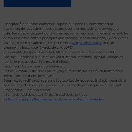
L’acceptació d’aquestes condicions, suposa que doneu el consentiment al
tractament de les vostres dades personals per a la prestació dels serveis que
sol·liciteu a través d’aquest portal i, si escau, per fer les gestions necessàries amb les
administracions o entitats públiques que intervinguin en la tramitació. Podeu exercir
els drets esmentats adreçant-vos per escrit a
web@vallhebron.cat
, indicant
clarament a l’assumpte “Exercici de dret LOPD”.
Responsable: Hospital Universitari Vall d’Hebron (Institut Català de la Salut).
Finalitat: Subscripció al butlletí del Vall d’Hebron Barcelona Hospital Campus on
rebrà notícies, activitat i informació d’interès.
Legitimació: Consentiment de l’interessat.
Cessió: Si escau, VHIR. No es preveu cap altra cessió. No es preveu transferència
internacional de dades personals.
Drets: Accés, rectificació, supressió i portabilitat de les dades, limitació i oposició al
seu tractament. L’usuari pot revocar el seu consentiment en qualsevol moment.
Procedència: El propi interessat.
Informació Addicional: La informació addicional es troba
a
https://hospital.vallhebron.com/politica-de-proteccio-de-dades