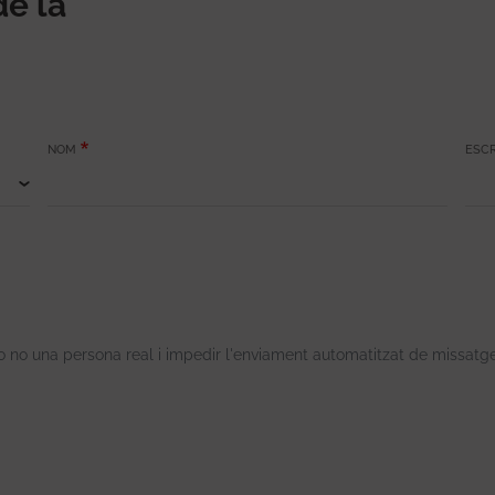
de la
NOM
ESCR
o no una persona real i impedir l'enviament automatitzat de missatg