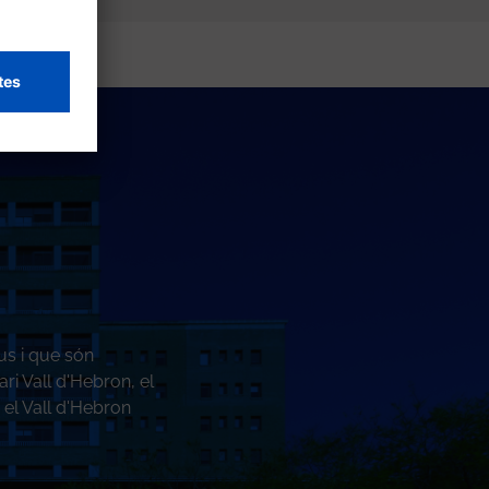
us i que són
ri Vall d'Hebron, el
 el Vall d'Hebron