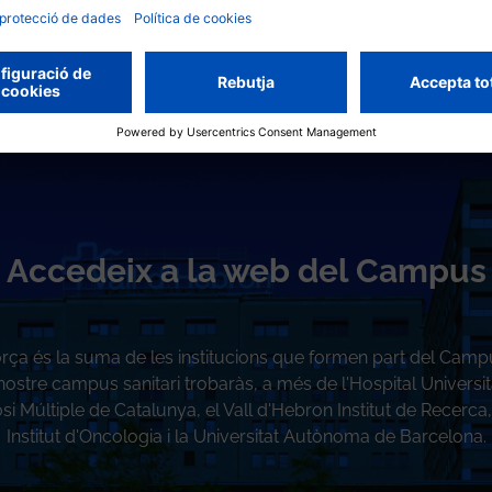
Accedeix a la web del Campus
orça és la suma de les institucions que formen part del Camp
ostre campus sanitari trobaràs, a més de l'Hospital Universita
si Múltiple de Catalunya, el Vall d'Hebron Institut de Recerca,
Institut d'Oncologia i la Universitat Autònoma de Barcelona.