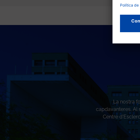
La nostra f
capdavanteres. Al n
Centre d'Esclero