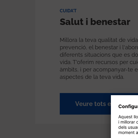
CUIDA'T
Salut i benestar
Millora la teva qualitat de vid
prevenció, el benestar i l'abo
diferents situacions que es do
vida. T'oferim recursos per cui
àmbits, i per acompanyar-te e
aspectes de la teva vida.
Veure tots els consel