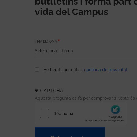
butlletins i forma part 
vida del Campus
TRIA L’IDIOMA
He llegit i accepto la
política de privacitat
CAPTCHA
Aquesta pregunta es fa per comprovar si vostè és 