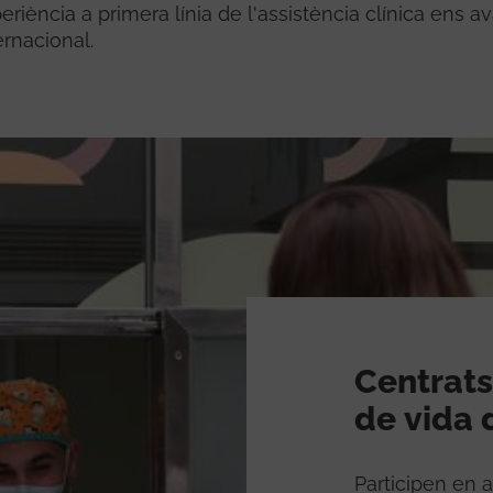
Voluntariat
riència a primera línia de l'assistència clínica ens a
ernacional.
Consultes externes
Treball social sanitari
Com arribar
El Meu Vall d'Hebron
Centrats
de vida 
Participen en 