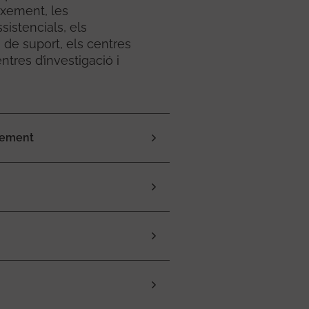
ixement, les
ssistencials, els
 i de suport, els centres
ntres d’investigació i
xement