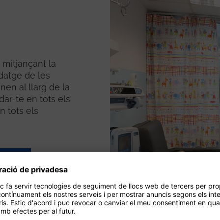
a mitjançant la
rdatge de les
nen al llarg de la
dar-te en tots els
n tots els
ls