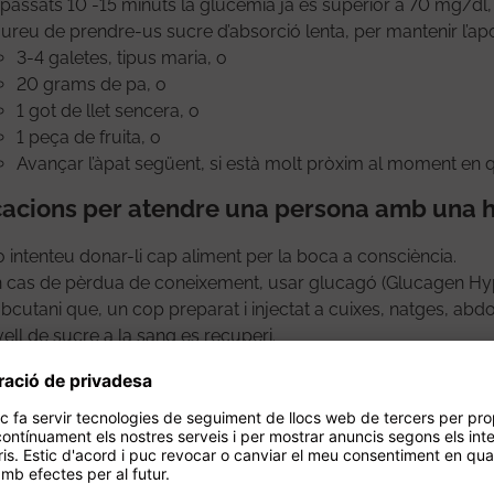
 passats 10 -15 minuts la glucèmia ja és superior a 70 mg/dl, 
ureu de prendre-us sucre d’absorció lenta, per mantenir l’ap
3-4 galetes, tipus maria, o
20 grams de pa, o
1 got de llet sencera, o
1 peça de fruita, o
Avançar l’àpat següent, si està molt pròxim al moment en q
cacions per atendre una persona amb una 
 intenteu donar-li cap aliment per la boca a consciència.
 cas de pèrdua de coneixement, usar glucagó (Glucagen Hyp
bcutani que, un cop preparat i injectat a cuixes, natges, ab
vell de sucre a la sang es recuperi.
 transcorreguts 10 minuts des de la injecció, la persona no ha
ministrar una nova injecció de glucagó i avisar un servei d’ur
 cop recuperada la consciència, seguiu els passos anteriors.
ntacteu quan abans amb el metge o metgessa que controla l
 família o especialista en endocrinologia), per valorar tracta