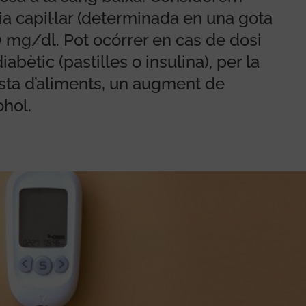
 capil·lar (determinada en una gota
0 mg/dl. Pot ocórrer en cas de dosi
abètic (pastilles o insulina), per la
esta d’aliments, un augment de
ohol.