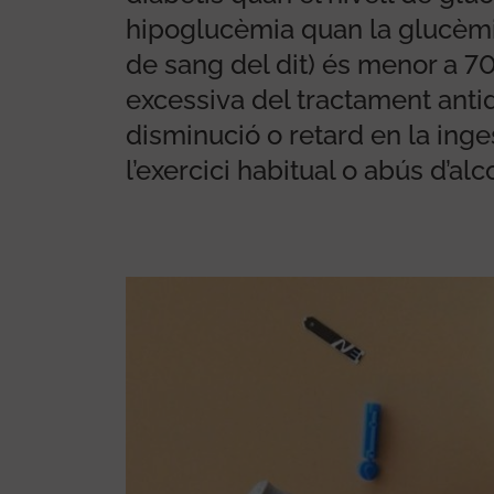
hipoglucèmia quan la glucèmia
de sang del dit) és menor a 7
excessiva del tractament antidi
disminució o retard en la ing
l’exercici habitual o abús d’alc