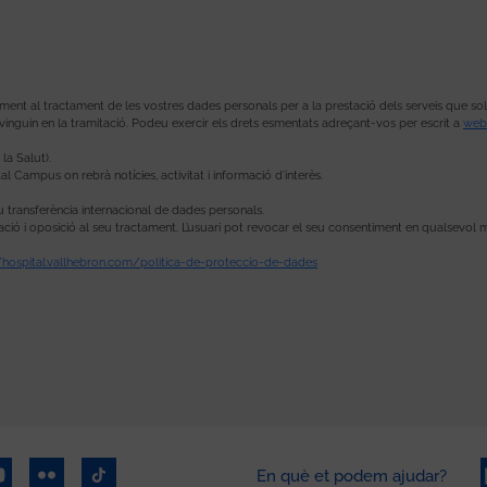
t al tractament de les vostres dades personals per a la prestació dels serveis que sol·lici
vinguin en la tramitació. Podeu exercir els drets esmentats adreçant-vos per escrit a
web
la Salut).
al Campus on rebrà notícies, activitat i informació d’interès.
u transferència internacional de dades personals.
imitació i oposició al seu tractament. L’usuari pot revocar el seu consentiment en qualsevol
//hospital.vallhebron.com/politica-de-proteccio-de-dades
En què et podem ajudar?