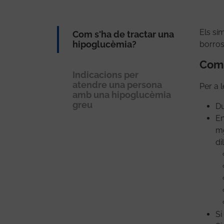
Els sí
Com s'ha de tractar una
hipoglucèmia?
borros
Com 
Indicacions per
atendre una persona
Per a 
amb una hipoglucèmia
greu
Du
En
mg
di
Si