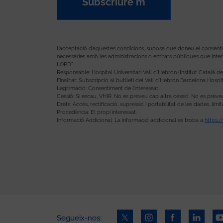
Subscriure'm
L’acceptació d’aquestes condicions, suposa que doneu el consentimen
necessàries amb les administracions o entitats públiques que inter
LOPD”.
Responsable: Hospital Universitari Vall d’Hebron (Institut Català de 
Finalitat: Subscripció al butlletí del Vall d’Hebron Barcelona Hospit
Legitimació: Consentiment de l’interessat.
Cessió: Si escau, VHIR. No es preveu cap altra cessió. No es preve
Drets: Accés, rectificació, supressió i portabilitat de les dades, l
Procedència: El propi interessat.
Informació Addicional: La informació addicional es troba a
https:
Segueix-nos: