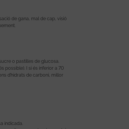
sació de gana, mal de cap, visió
ixement.
ucre o pastilles de glucosa.
possible). I si és inferior a 70
s d’hidrats de carboni, millor
sa indicada.