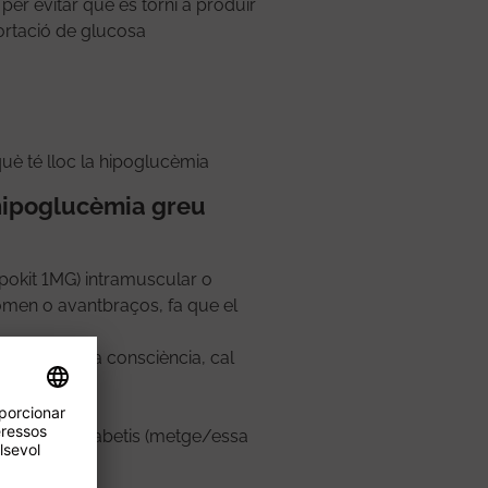
per evitar que es torni a produir
ortació de glucosa
uè té lloc la hipoglucèmia
hipoglucèmia greu
okit 1MG) intramuscular o
domen o avantbraços, fa que el
 recuperat la consciència, cal
gències.
a vostra diabetis (metge/essa
ment.