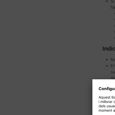
Si
ha
Indi
No
En
su
ni
Si
ad
Un
Co
de