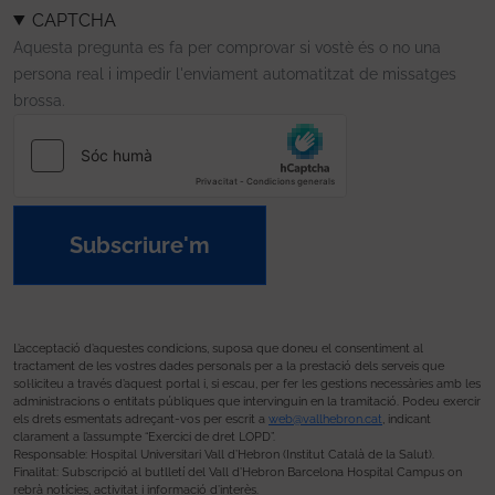
CAPTCHA
Aquesta pregunta es fa per comprovar si vostè és o no una
persona real i impedir l'enviament automatitzat de missatges
brossa.
Subscriure'm
L’acceptació d’aquestes condicions, suposa que doneu el consentiment al
tractament de les vostres dades personals per a la prestació dels serveis que
sol·liciteu a través d’aquest portal i, si escau, per fer les gestions necessàries amb les
administracions o entitats públiques que intervinguin en la tramitació. Podeu exercir
els drets esmentats adreçant-vos per escrit a
web@vallhebron.cat
, indicant
clarament a l’assumpte “Exercici de dret LOPD”.
Responsable: Hospital Universitari Vall d’Hebron (Institut Català de la Salut).
Finalitat: Subscripció al butlletí del Vall d’Hebron Barcelona Hospital Campus on
rebrà notícies, activitat i informació d’interès.