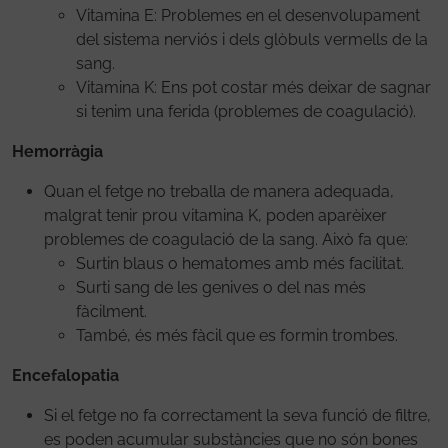
Vitamina E: Problemes en el desenvolupament
del sistema nerviós i dels glòbuls vermells de la
sang.
Vitamina K: Ens pot costar més deixar de sagnar
si tenim una ferida (problemes de coagulació).
Hemorràgia
Quan el fetge no treballa de manera adequada,
malgrat tenir prou vitamina K, poden aparèixer
problemes de coagulació de la sang. Això fa que:
Surtin blaus o hematomes amb més facilitat.
Surti sang de les genives o del nas més
fàcilment.
També, és més fàcil que es formin trombes.
Encefalopatia
Si el fetge no fa correctament la seva funció de filtre,
es poden acumular substàncies que no són bones