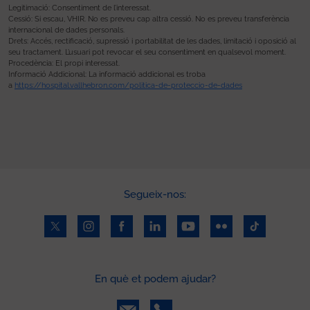
Legitimació: Consentiment de l’interessat.
Cessió: Si escau, VHIR. No es preveu cap altra cessió. No es preveu transferència
internacional de dades personals.
Drets: Accés, rectificació, supressió i portabilitat de les dades, limitació i oposició al
seu tractament. L’usuari pot revocar el seu consentiment en qualsevol moment.
Procedència: El propi interessat.
Informació Addicional: La informació addicional es troba
a
https://hospital.vallhebron.com/politica-de-proteccio-de-dades
Segueix-nos:
En què et podem ajudar?