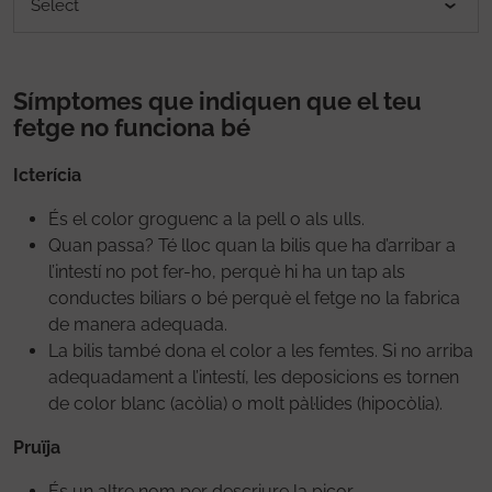
Símptomes que indiquen que el teu
fetge no funciona bé
Icterícia
És el color groguenc a la pell o als ulls.
Quan passa? Té lloc quan la bilis que ha d’arribar a
l’intestí no pot fer-ho, perquè hi ha un tap als
conductes biliars o bé perquè el fetge no la fabrica
de manera adequada.
La bilis també dona el color a les femtes. Si no arriba
adequadament a l’intestí, les deposicions es tornen
de color blanc (acòlia) o molt pàl·lides (hipocòlia).
Pruïja
És un altre nom per descriure la picor.