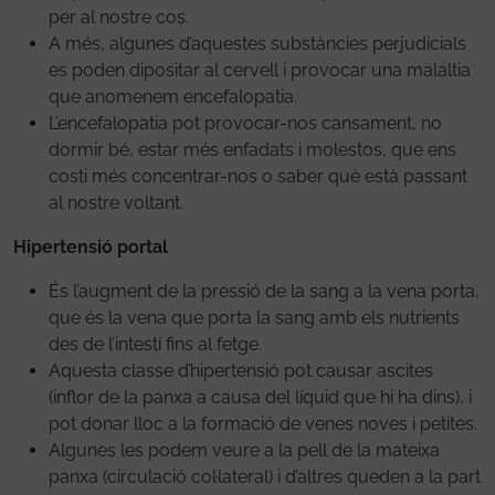
per al nostre cos.
A més, algunes d’aquestes substàncies perjudicials
es poden dipositar al cervell i provocar una malaltia
que anomenem encefalopatia.
L’encefalopatia pot provocar-nos cansament, no
dormir bé, estar més enfadats i molestos, que ens
costi més concentrar-nos o saber què està passant
al nostre voltant.
Hipertensió portal
És l’augment de la pressió de la sang a la vena porta,
que és la vena que porta la sang amb els nutrients
des de l’intestí fins al fetge.
Aquesta classe d’hipertensió pot causar ascites
(inflor de la panxa a causa del líquid que hi ha dins), i
pot donar lloc a la formació de venes noves i petites.
Algunes les podem veure a la pell de la mateixa
panxa (circulació col·lateral) i d’altres queden a la part