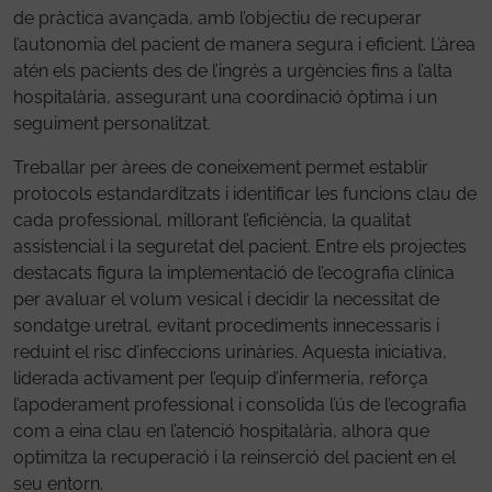
de pràctica avançada, amb l’objectiu de recuperar
l’autonomia del pacient de manera segura i eficient. L’àrea
atén els pacients des de l’ingrés a urgències fins a l’alta
hospitalària, assegurant una coordinació òptima i un
seguiment personalitzat.
Treballar per àrees de coneixement permet establir
protocols estandarditzats i identificar les funcions clau de
cada professional, millorant l’eficiència, la qualitat
assistencial i la seguretat del pacient. Entre els projectes
destacats figura la implementació de l’ecografia clínica
per avaluar el volum vesical i decidir la necessitat de
sondatge uretral, evitant procediments innecessaris i
reduint el risc d’infeccions urinàries. Aquesta iniciativa,
liderada activament per l’equip d’infermeria, reforça
l’apoderament professional i consolida l’ús de l’ecografia
com a eina clau en l’atenció hospitalària, alhora que
optimitza la recuperació i la reinserció del pacient en el
seu entorn.