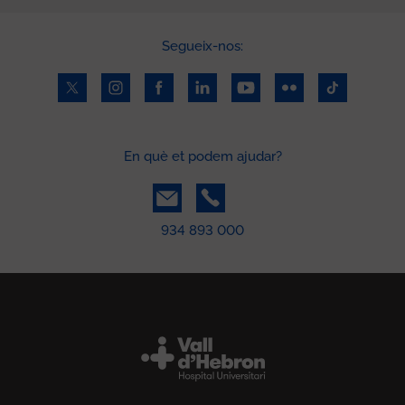
Segueix-nos:
En què et podem ajudar?
934 893 000
Peu