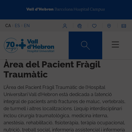
Vés al contingut
Menú superior
CA
ES
EN
Content type
Àrea del Pacient Fràgil
Traumàtic
L’Àrea del Pacient Fràgil Traumàtic de l’Hospital
Universitari Vall d’Hebron està dedicada a l’atenció
integral de pacients amb fractures de maluc, vertebrals,
de turmell i altres localitzacions. L’equip interdisciplinari
inclou cirurgia traumatològica, medicina interna,
anestèsia, rehabilitació, fisioteràpia, teràpia ocupacional,
nutrició, treball social, infermeria assistencial i infermeria