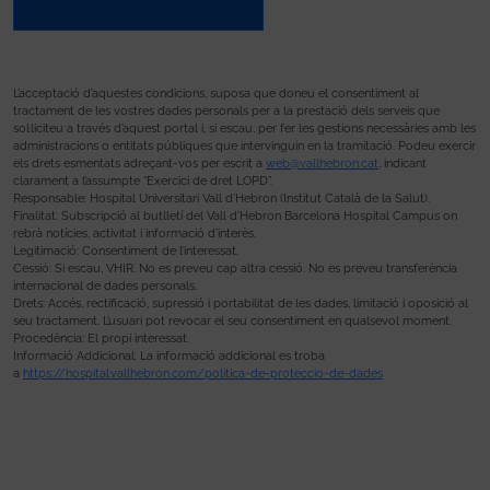
L’acceptació d’aquestes condicions, suposa que doneu el consentiment al
tractament de les vostres dades personals per a la prestació dels serveis que
sol·liciteu a través d’aquest portal i, si escau, per fer les gestions necessàries amb les
administracions o entitats públiques que intervinguin en la tramitació. Podeu exercir
els drets esmentats adreçant-vos per escrit a
web@vallhebron.cat
, indicant
clarament a l’assumpte “Exercici de dret LOPD”.
Responsable: Hospital Universitari Vall d’Hebron (Institut Català de la Salut).
Finalitat: Subscripció al butlletí del Vall d’Hebron Barcelona Hospital Campus on
rebrà notícies, activitat i informació d’interès.
Legitimació: Consentiment de l’interessat.
Cessió: Si escau, VHIR. No es preveu cap altra cessió. No es preveu transferència
internacional de dades personals.
Drets: Accés, rectificació, supressió i portabilitat de les dades, limitació i oposició al
seu tractament. L’usuari pot revocar el seu consentiment en qualsevol moment.
Procedència: El propi interessat.
Informació Addicional: La informació addicional es troba
a
https://hospital.vallhebron.com/politica-de-proteccio-de-dades