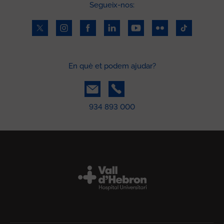
Segueix-nos:
En què et podem ajudar?
934 893 000
Peu