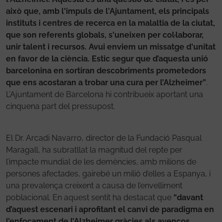
això que, amb l'impuls de l'Ajuntament, els principals
instituts i centres de recerca en la malaltia de la ciutat,
que son referents globals, s'uneixen per col·laborar,
unir talent i recursos. Avui enviem un missatge d'unitat
en favor de la ciència. Estic segur que d’aquesta unió
barcelonina en sortiran descobriments prometedors
que ens acostaran a trobar una cura per l’Alzheimer”
.
L’Ajuntament de Barcelona hi contribueix aportant una
cinquena part del pressupost.
El Dr. Arcadi Navarro, director de la Fundació Pasqual
Maragall, ha subratllat la magnitud del repte per
l’impacte mundial de les demències, amb milions de
persones afectades, gairebé un milió d’elles a Espanya, i
una prevalença creixent a causa de l’envelliment
poblacional. En aquest sentit ha destacat que
“davant
d’aquest escenari i aprofitant el canvi de paradigma en
l’enfocament de l’Alzheimer gràcies als avenços