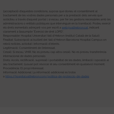
L’acceptació d’aquestes condicions, suposa que doneu el consentiment al
tractament de les vostres dades personals per a la prestació dels serveis que
sol·liciteu a través d’aquest portal i, si escau, per fer les gestions necessàries amb les
administracions o entitats públiques que intervinguin en la tramitació. Podeu exercir
els drets esmentats adreçant-vos per escrit a
web@vallhebron.cat
, indicant
clarament a l’assumpte “Exercici de dret LOPD”.
Responsable: Hospital Universitari Vall d’Hebron (Institut Català de la Salut).
Finalitat: Subscripció al butlletí del Vall d’Hebron Barcelona Hospital Campus on
rebrà notícies, activitat i informació d’interès.
Legitimació: Consentiment de l’interessat.
Cessió: Si escau, VHIR. No es preveu cap altra cessió. No es preveu transferència
internacional de dades personals.
Drets: Accés, rectificació, supressió i portabilitat de les dades, limitació i oposició al
seu tractament. L’usuari pot revocar el seu consentiment en qualsevol moment.
Procedència: El propi interessat.
Informació Addicional: La informació addicional es troba
a
https://hospital.vallhebron.com/politica-de-proteccio-de-dades