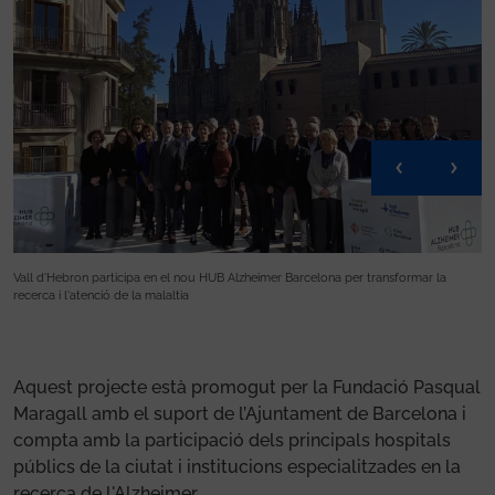
Vall d'Hebron participa en el nou HUB Alzheimer Barcelona per transformar la
Va
recerca i l'atenció de la malaltia
re
Aquest projecte està promogut per la Fundació Pasqual
Maragall amb el suport de l’Ajuntament de Barcelona i
compta amb la participació dels principals hospitals
públics de la ciutat i institucions especialitzades en la
recerca de l'Alzheimer