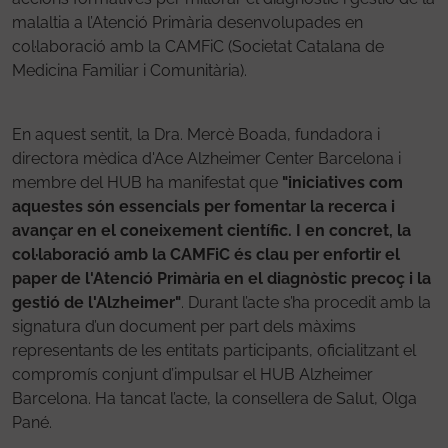
malaltia a l’Atenció Primària desenvolupades en
col·laboració amb la CAMFiC (Societat Catalana de
Medicina Familiar i Comunitària).
En aquest sentit, la Dra. Mercè Boada, fundadora i
directora mèdica d'Ace Alzheimer Center Barcelona i
membre del HUB ha manifestat que
"iniciatives com
aquestes són essencials per fomentar la recerca i
avançar en el coneixement científic. I en concret, la
col·laboració amb la CAMFiC és clau per enfortir el
paper de l'Atenció Primària en el diagnòstic precoç i la
gestió de l'Alzheimer"
. Durant l’acte s’ha procedit amb la
signatura d’un document per part dels màxims
representants de les entitats participants, oficialitzant el
compromís conjunt d’impulsar el HUB Alzheimer
Barcelona. Ha tancat l’acte, la consellera de Salut, Olga
Pané.