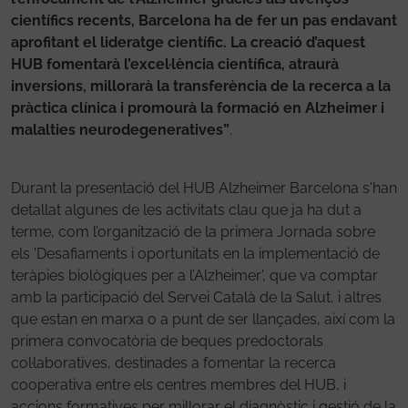
científics recents, Barcelona ha de fer un pas endavant
aprofitant el lideratge científic. La creació d’aquest
HUB fomentarà l’excel·lència científica, atraurà
inversions, millorarà la transferència de la recerca a la
pràctica clínica i promourà la formació en Alzheimer i
malalties neurodegeneratives”
.
Durant la presentació del HUB Alzheimer Barcelona s'han
detallat algunes de les activitats clau que ja ha dut a
terme, com l’organització de la primera Jornada sobre
els 'Desafiaments i oportunitats en la implementació de
teràpies biològiques per a l’Alzheimer', que va comptar
amb la participació del Servei Català de la Salut, i altres
que estan en marxa o a punt de ser llançades, així com la
primera convocatòria de beques predoctorals
col·laboratives, destinades a fomentar la recerca
cooperativa entre els centres membres del HUB, i
accions formatives per millorar el diagnòstic i gestió de la