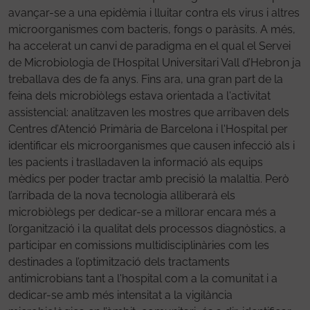
avançar-se a una epidèmia i lluitar contra els virus i altres
microorganismes com bacteris, fongs o paràsits. A més,
ha accelerat un canvi de paradigma en el qual el Servei
de Microbiologia de l’Hospital Universitari Vall d’Hebron ja
treballava des de fa anys. Fins ara, una gran part de la
feina dels microbiòlegs estava orientada a l'activitat
assistencial: analitzaven les mostres que arribaven dels
Centres d’Atenció Primària de Barcelona i l'Hospital per
identificar els microorganismes que causen infecció als i
les pacients i traslladaven la informació als equips
mèdics per poder tractar amb precisió la malaltia. Però
l’arribada de la nova tecnologia alliberarà els
microbiòlegs per dedicar-se a millorar encara més a
l’organització i la qualitat dels processos diagnòstics, a
participar en comissions multidisciplinàries com les
destinades a l’optimització dels tractaments
antimicrobians tant a l'hospital com a la comunitat i a
dedicar-se amb més intensitat a la vigilància