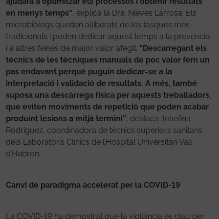
ajudarà a optimitzar els processos i obtenir resultats
en menys temps”
, explica la Dra. Nieves Larrosa. Els
microbiòlegs queden alliberats de les tasques més
tradicionals i poden dedicar aquest temps a la prevenció
i a altres feines de major valor afegit.
“Descarregant els
tècnics de les tècniques manuals de poc valor fem un
pas endavant perquè puguin dedicar-se a la
interpretació i validació de resultats. A més, també
suposa una descàrrega física per aquests treballadors,
que eviten moviments de repetició que poden acabar
produint lesions a mitjà termini”
, destaca Josefina
Rodríguez, coordinadora de tècnics superiors sanitaris
dels Laboratoris Clínics de l’Hospital Universitari Vall
d’Hebron.
Canvi de paradigma accelerat per la COVID-19
La COVID-19 ha demostrat que la vigilància és clau per