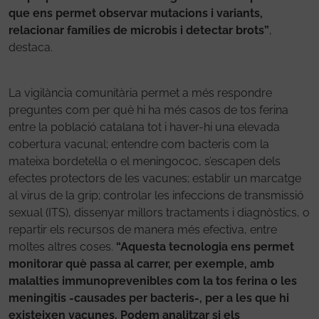
que ens permet observar mutacions i variants,
relacionar famílies de microbis i detectar brots”
,
destaca.
La vigilància comunitària permet a més respondre
preguntes com per què hi ha més casos de tos ferina
entre la població catalana tot i haver-hi una elevada
cobertura vacunal; entendre com bacteris com la
mateixa bordetel·la o el meningococ, s’escapen dels
efectes protectors de les vacunes; establir un marcatge
al virus de la grip; controlar les infeccions de transmissió
sexual (ITS), dissenyar millors tractaments i diagnòstics, o
repartir els recursos de manera més efectiva, entre
moltes altres coses.
“Aquesta tecnologia ens permet
monitorar què passa al carrer, per exemple, amb
malalties immunoprevenibles com la tos ferina o les
meningitis -causades per bacteris-, per a les que hi
existeixen vacunes. Podem analitzar si els