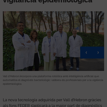
Vall d’Hebron incorpora una plataforma robòtica amb intel·ligència artificial que
Va
ia
automatitza el diagnòstic bacteriològic i allibera els professionals per a la vigilància
au
epidemiològica
ep
La nova tecnologia adquirida per Vall d’Hebron gràcies
als fons FEDER s’aplicarà a la major part de diagnòstics