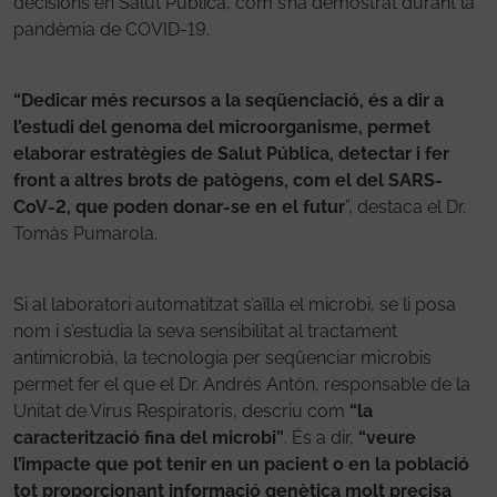
decisions en Salut Pública, com s’ha demostrat durant la
pandèmia de COVID-19.
“Dedicar més recursos a la seqüenciació, és a dir a
l’estudi del genoma del microorganisme, permet
elaborar estratègies de Salut Pública, detectar i fer
front a altres brots de patògens, com el del SARS-
CoV-2, que poden donar-se en el futur
”, destaca el Dr.
Tomàs Pumarola.
Si al laboratori automatitzat s’aïlla el microbi, se li posa
nom i s’estudia la seva sensibilitat al tractament
antimicrobià, la tecnologia per seqüenciar microbis
permet fer el que el Dr. Andrés Antón, responsable de la
Unitat de Virus Respiratoris, descriu com
“la
caracterització fina del microbi”
. És a dir,
“veure
l’impacte que pot tenir en un pacient o en la població
tot proporcionant informació genètica molt precisa