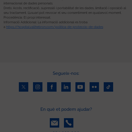
internacional de dades personals.
Drets: Accés, rectificació, supressió i portabilitat de les dades, limitació i oposició al
seu tractament. L’usuari pot revocar el seu consentiment en qualsevol moment.
Procedència: El propi interessat.
Informació Addicional: La informació addicional es troba
a
https://hospital.vallhebron.com/politica-de-proteccio-de-dades
Segueix-nos:
En què et podem ajudar?