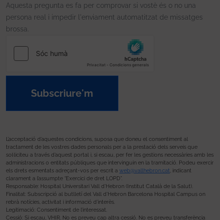
Aquesta pregunta es fa per comprovar si vostè és o no una
persona real i impedir l'enviament automatitzat de missatges
brossa.
Subscriure'm
L’acceptació d’aquestes condicions, suposa que doneu el consentiment al
tractament de les vostres dades personals per a la prestació dels serveis que
sol·liciteu a través d’aquest portal i, si escau, per fer les gestions necessàries amb les
administracions o entitats públiques que intervinguin en la tramitació. Podeu exercir
els drets esmentats adreçant-vos per escrit a
web@vallhebron.cat
, indicant
clarament a l’assumpte “Exercici de dret LOPD”.
Responsable: Hospital Universitari Vall d’Hebron (Institut Català de la Salut).
Finalitat: Subscripció al butlletí del Vall d’Hebron Barcelona Hospital Campus on
rebrà notícies, activitat i informació d’interès.
Legitimació: Consentiment de l’interessat.
Cessió: Si escau, VHIR. No es preveu cap altra cessió. No es preveu transferència