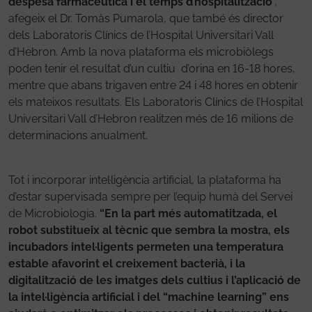
despesa farmacèutica i el temps d’hospitalització
”,
afegeix el Dr. Tomàs Pumarola, que també és director
dels Laboratoris Clínics de l’Hospital Universitari Vall
d’Hebron. Amb la nova plataforma els microbiòlegs
poden tenir el resultat d’un cultiu d’orina en 16-18 hores,
mentre que abans trigaven entre 24 i 48 hores en obtenir
els mateixos resultats. Els Laboratoris Clínics de l’Hospital
Universitari Vall d’Hebron realitzen més de 16 milions de
determinacions anualment.
Tot i incorporar intel·ligència artificial, la plataforma ha
d’estar supervisada sempre per l’equip humà del Servei
de Microbiologia.
“En la part més automatitzada, el
robot substitueix al tècnic que sembra la mostra, els
incubadors intel·ligents permeten una temperatura
estable afavorint el creixement bacterià, i la
digitalització de les imatges dels cultius i l’aplicació de
la intel·ligència artificial i del “machine learning” ens