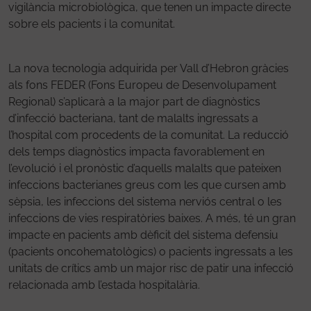
vigilància microbiològica, que tenen un impacte directe
sobre els pacients i la comunitat.
La nova tecnologia adquirida per Vall d’Hebron gràcies
als fons FEDER (Fons Europeu de Desenvolupament
Regional) s’aplicarà a la major part de diagnòstics
d’infecció bacteriana, tant de malalts ingressats a
l’hospital com procedents de la comunitat. La reducció
dels temps diagnòstics impacta favorablement en
l’evolució i el pronòstic d’aquells malalts que pateixen
infeccions bacterianes greus com les que cursen amb
sèpsia, les infeccions del sistema nerviós central o les
infeccions de vies respiratòries baixes. A més, té un gran
impacte en pacients amb dèficit del sistema defensiu
(pacients oncohematològics) o pacients ingressats a les
unitats de crítics amb un major risc de patir una infecció
relacionada amb l’estada hospitalària.