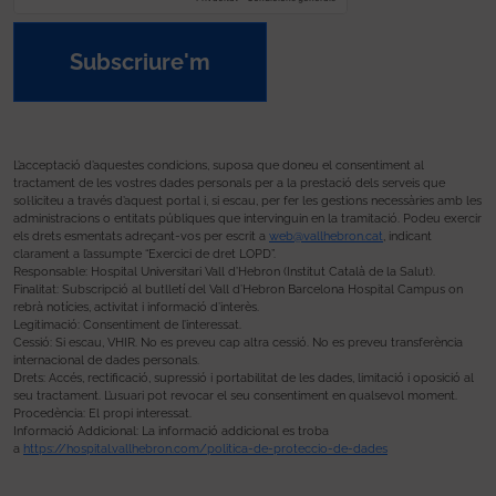
Subscriure'm
L’acceptació d’aquestes condicions, suposa que doneu el consentiment al
tractament de les vostres dades personals per a la prestació dels serveis que
sol·liciteu a través d’aquest portal i, si escau, per fer les gestions necessàries amb les
administracions o entitats públiques que intervinguin en la tramitació. Podeu exercir
els drets esmentats adreçant-vos per escrit a
web@vallhebron.cat
, indicant
clarament a l’assumpte “Exercici de dret LOPD”.
Responsable: Hospital Universitari Vall d’Hebron (Institut Català de la Salut).
Finalitat: Subscripció al butlletí del Vall d’Hebron Barcelona Hospital Campus on
rebrà notícies, activitat i informació d’interès.
Legitimació: Consentiment de l’interessat.
Cessió: Si escau, VHIR. No es preveu cap altra cessió. No es preveu transferència
internacional de dades personals.
Drets: Accés, rectificació, supressió i portabilitat de les dades, limitació i oposició al
seu tractament. L’usuari pot revocar el seu consentiment en qualsevol moment.
Procedència: El propi interessat.
Informació Addicional: La informació addicional es troba
a
https://hospital.vallhebron.com/politica-de-proteccio-de-dades