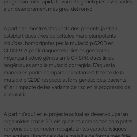
progressió més ràpida té variants genètiques associades
a un deteriorament més greu del ronyó.
A partir de mostres d’aquests dos pacients ja s’han
establert dues línies de cèl·lules mare pluripotents
induïdes, homozigotes per la mutació p.G20D en
CLDN19. A partir d’aquestes línies es generaran,
mitjançant edició gènica amb CRISPR, dues línies
isogèniques amb la mutació corregida. D’aquesta
manera es podrà comparar directament l’efecte de la
mutació p.G20D respecte al fons genètic dels pacients i
aïllar l’impacte de les variants de risc en la progressió de
la malaltia.
A partir d’aquí, en el projecte actual es desenvoluparan
organoides renals 3D, els quals es comporten com petits
ronyons que permeten recapitular les característiques
moleculars i funcionals de la malaltia de forma més fidel