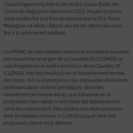
Tissue Engineering liderat per la Dra. Laura Batlle del
Centre de Regulació Genòmica (CRG). Aquest projecte
dona continuïtat a la línia de recerca que la Dra. Anna
Meseguer va iniciar i liderar durant els últims deu anys,
fins a la seva recent jubilació.
La HFHNC és una malaltia renal molt minoritària causada
per mutacions en el gen de la Claudina 19 (CLDN19), la
més freqüent en el nostre territori, o de la Claudina 16
(CLDN16), tots dos implicats en el funcionament normal
del ronyó. Tot i la importància clau d’aquestes mutacions,
existeixen altres variants genètiques, descrites
recentment pel mateix equip, que influeixen en la
progressió més ràpida o més lenta del deteriorament
renal en cada pacient. Això explica que dues persones
amb la mateixa mutació a CLDN19 puguin tenir una
progressió clínica molt diferent.