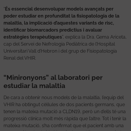
“
És essencial desenvolupar models avançats per
poder estudiar en profunditat la fisiopatologia de la
malaltia, la implicació d’aquestes variants de risc,
identificar biomarcadors predictius i avaluar
estratègies terapèutiques
”, explica la Dra. Gema Ariceta,
cap del Servei de Nefrologia Pediàtrica de l’Hospital
Universitari Vall d’Hebron i del grup de Fisiopatologia
Renal del VHIR.
“Minironyons” al laboratori per
estudiar la malaltia
De cara a obtenir nous models de la malaltia, l’equip del
VHIR ha obtingut cèl·lules de dos pacients germans, que
tenen la mateixa mutació a CLDN19, però un d’ells té una
progressió clínica molt més ràpida que l’altre. Tot i tenir la
mateixa mutació, s’ha confirmat que el pacient amb una