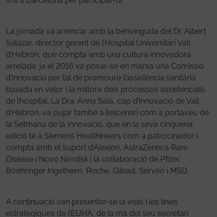
fins a Barcelona per participar-hi.
La jornada va arrencar amb la benvinguda del Dr. Albert
Salazar, director gerent de l’Hospital Universitari Vall
d’Hebron, que compta amb una cultura innovadora
arrelada: ja el 2016 va posar-se en marxa una Comissió
d’Innovació per tal de promoure l’assistència sanitària
basada en valor i la millora dels processos assistencials
de l’hospital. La Dra. Anna Sala, cap d’Innovació de Vall
d’Hebron, va pujar també a l’escenari com a portaveu de
la Setmana de la Innovació, que en la seva cinquena
edició té a Siemens Healthineers com a patrocinador i
compta amb el suport d’Alexion, AstraZeneca Rare
Disease i Novo Nordisk i la col·laboració de Pfizer,
Boehringer Ingelheim, Roche, Gilead, Serveo i MSD.
A continuació van presentar-se la visió i les línies
estratègiques de l’EUHA, de la mà del seu secretari