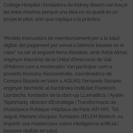
College Hospital i fundadora de Kidney Beam) van traçar
les línies mestres perquè una idea no es quedi en un
projecte pilot, sinó que s’apliqui a la pràctica.
‘Models innovadors de reemborsament per a la salut
digital: del pagament per servei a l’atenció basada en el
valor” va ser el següent tema d’anàlisis, amb Adrià Almar,
enginyer industrial de la Unitat d’Innovació de Vall
d’Hebron com a moderador. Van participar com a
ponents Rossana Alessandrello, coordinadora de
Compra Basada en Valor a AQUAS; Fernando Seoane,
enginyer biomèdic al Karolinska Institutet; Frederich
Llordachs, fundador de la start-up LLamalítica; i Ayden
Tajahmady, director d’Estratègia i Transformació de
l’Assistance Publique-Hôpitaux de Paris (AP-HP). Tot
seguit, Mariano Vázquez, fundador d’ELEM Biotech, va
impartir una masterclass sobre intel·ligència artificial i
bessons digitals en salut.