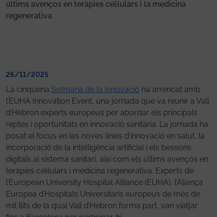
últims avenços en teràpies cel·lulars i la medicina
regenerativa.
26/11/2025
La cinquena
Setmana de la Innovació
ha arrencat amb
l’EUHA Innovation Event, una jornada que va reunir a Vall
d’Hebron experts europeus per abordar els principals
reptes i oportunitats en innovació sanitària. La jornada ha
posat el focus en les noves línies d’innovació en salut, la
incorporació de la intel·ligència artificial i els bessons
digitals al sistema sanitari, així com els últims avenços en
teràpies cel·lulars i medicina regenerativa. Experts de
l’European University Hospital Alliance (EUHA), l’Aliança
Europea d’Hospitals Universitaris europeus de més de
mil llits de la qual Vall d’Hebron forma part, van viatjar