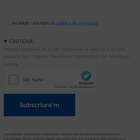
He llegit i accepto la
política de privacitat
CAPTCHA
Aquesta pregunta es fa per comprovar si vostè és o no una
persona real i impedir l'enviament automatitzat de missatges
brossa.
Subscriure'm
L’acceptació d’aquestes condicions, suposa que doneu el consentiment al
tractament de les vostres dades personals per a la prestació dels serveis que