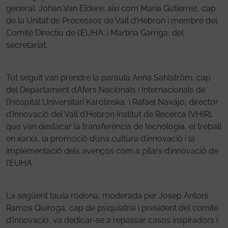
general, Johan Van Eldere; així com Maria Gutierrez, cap
de la Unitat de Processos de Vall d’Hebron i membre del
Comitè Directiu de l’EUHA; i Martina Garriga, del
secretariat.
Tot seguit van prendre la paraula Anna Sahlström, cap
del Departament d’Afers Nacionals i Internacionals de
l’Hospital Universitari Karolinska, i Rafael Navajo, director
d’Innovació del Vall d’Hebron Institut de Recerca (VHIR),
que van destacar la transferència de tecnologia, el treball
en xarxa, la promoció d’una cultura d’innovació i la
implementació dels avenços com a pilars d’innovació de
l’EUHA.
La següent taula rodona, moderada per Josep Antoni
Ramos Quiroga, cap de psiquiatria i president del comitè
d’Innovació, va dedicar-se a repassar casos inspiradors i