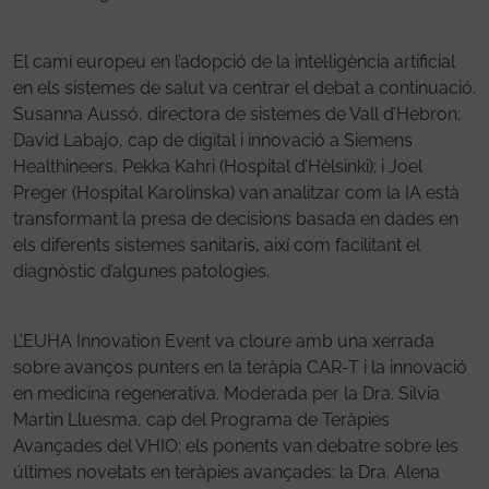
El camí europeu en l’adopció de la intel·ligència artificial
en els sistemes de salut va centrar el debat a continuació.
Susanna Aussó, directora de sistemes de Vall d’Hebron;
David Labajo, cap de digital i innovació a Siemens
Healthineers, Pekka Kahri (Hospital d’Hèlsinki); i Joel
Preger (Hospital Karolinska) van analitzar com la IA està
transformant la presa de decisions basada en dades en
els diferents sistemes sanitaris, així com facilitant el
diagnòstic d’algunes patologies.
L’EUHA Innovation Event va cloure amb una xerrada
sobre avanços punters en la teràpia CAR-T i la innovació
en medicina regenerativa. Moderada per la Dra. Silvia
Martin Lluesma, cap del Programa de Teràpies
Avançades del VHIO; els ponents van debatre sobre les
últimes novetats en teràpies avançades: la Dra. Alena