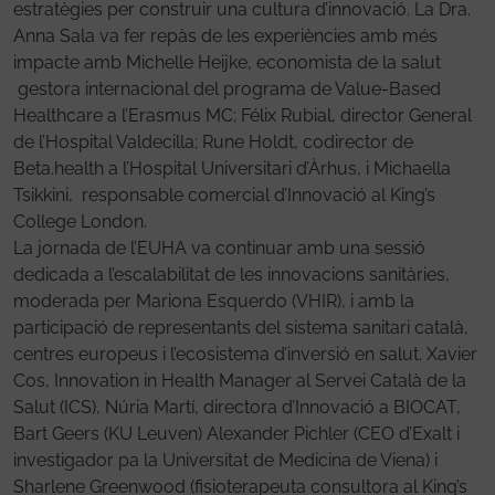
estratègies per construir una cultura d’innovació. La Dra.
Anna Sala va fer repàs de les experiències amb més
impacte amb Michelle Heijke, economista de la salut
gestora internacional del programa de Value-Based
Healthcare a l’Erasmus MC; Félix Rubial, director General
de l’Hospital Valdecilla; Rune Holdt, codirector de
Beta.health a l’Hospital Universitari d’Àrhus, i Michaella
Tsikkini, responsable comercial d’Innovació al King’s
College London.
La jornada de l’EUHA va continuar amb una sessió
dedicada a l’escalabilitat de les innovacions sanitàries,
moderada per Mariona Esquerdo (VHIR), i amb la
participació de representants del sistema sanitari català,
centres europeus i l’ecosistema d’inversió en salut. Xavier
Cos, Innovation in Health Manager al Servei Català de la
Salut (ICS), Núria Martí, directora d’Innovació a BIOCAT,
Bart Geers (KU Leuven) Alexander Pichler (CEO d’Exalt i
investigador pa la Universitat de Medicina de Viena) i
Sharlene Greenwood (fisioterapeuta consultora al King’s