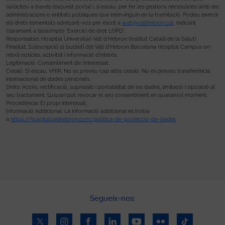
sol·liciteu a través d’aquest portal i, si escau, per fer les gestions necessàries amb les
administracions o entitats públiques que intervinguin en la tramitació. Podeu exercir
els drets esmentats adreçant-vos per escrit a
web@vallhebron.cat
, indicant
clarament a l’assumpte “Exercici de dret LOPD”.
Responsable: Hospital Universitari Vall d’Hebron (Institut Català de la Salut).
Finalitat: Subscripció al butlletí del Vall d’Hebron Barcelona Hospital Campus on
rebrà notícies, activitat i informació d’interès.
Legitimació: Consentiment de l’interessat.
Cessió: Si escau, VHIR. No es preveu cap altra cessió. No es preveu transferència
internacional de dades personals.
Drets: Accés, rectificació, supressió i portabilitat de les dades, limitació i oposició al
seu tractament. L’usuari pot revocar el seu consentiment en qualsevol moment.
Procedència: El propi interessat.
Informació Addicional: La informació addicional es troba
a
https://hospital.vallhebron.com/politica-de-proteccio-de-dades
Segueix-nos: