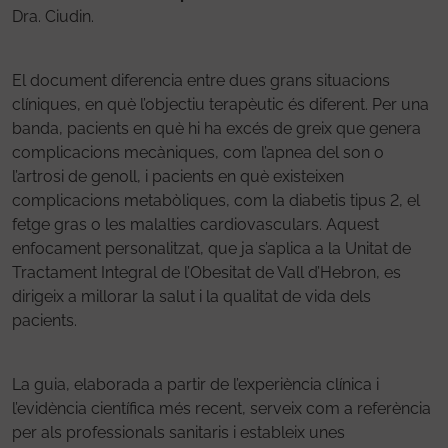
Dra. Ciudin.
El document diferencia entre dues grans situacions
clíniques, en què l’objectiu terapèutic és diferent. Per una
banda, pacients en què hi ha excés de greix que genera
complicacions mecàniques, com l’apnea del son o
l’artrosi de genoll, i pacients en què existeixen
complicacions metabòliques, com la diabetis tipus 2, el
fetge gras o les malalties cardiovasculars. Aquest
enfocament personalitzat, que ja s’aplica a la Unitat de
Tractament Integral de l’Obesitat de Vall d’Hebron, es
dirigeix a millorar la salut i la qualitat de vida dels
pacients.
La guia, elaborada a partir de l’experiència clínica i
l’evidència científica més recent, serveix com a referència
per als professionals sanitaris i estableix unes