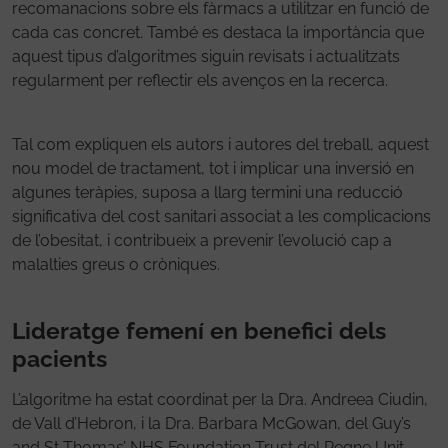
recomanacions sobre els fàrmacs a utilitzar en funció de
cada cas concret. També es destaca la importància que
aquest tipus d’algoritmes siguin revisats i actualitzats
regularment per reflectir els avenços en la recerca.
Tal com expliquen els autors i autores del treball, aquest
nou model de tractament, tot i implicar una inversió en
algunes teràpies, suposa a llarg termini una reducció
significativa del cost sanitari associat a les complicacions
de l’obesitat, i contribueix a prevenir l’evolució cap a
malalties greus o cròniques.
Lideratge femení en benefici dels
pacients
L’algoritme ha estat coordinat per la Dra. Andreea Ciudin,
de Vall d’Hebron, i la Dra. Barbara McGowan, del Guy’s
and St Thomas’ NHS Foundation Trust del Regne Unit,