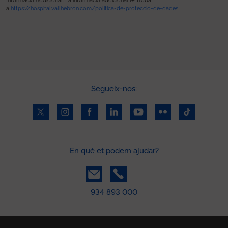
Informació Addicional: La informació addicional es troba
a
https://hospital.vallhebron.com/politica-de-proteccio-de-dades
Segueix-nos:
En què et podem ajudar?
934 893 000