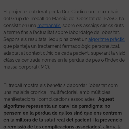
El projecte, coliderat per la Dra. Ciudin com a co-chair
del Grup de Treball de Maneig de l’Obesitat de l’EASO, ha
consistit en una
metaanàlisi
sobre els assaigs clínics duts
a terme fins a l’actualitat sobre l’abordatge de l’obesitat.
Segons els resultats, l’equip ha creat un
algoritme pràctic
que planteja un tractament farmacològic personalitzat,
adaptat al context clínic de cada pacient, superant la visió
clàssica centrada només en la pèrdua de pes o l’índex de
massa corporal (IMC).
El treball mostra els beneficis d’abordar l’obesitat com
una malaltia crònica i multifactorial, amb múltiples
manifestacions i complicacions associades. “
Aquest
algoritme representa un canvi de paradigma: no
pensem en la pèrdua de quilos sinó que ens centrem
en la millora de la salut real del pacient i la prevenció
o remissió de les complicacions associades
”, afirma la