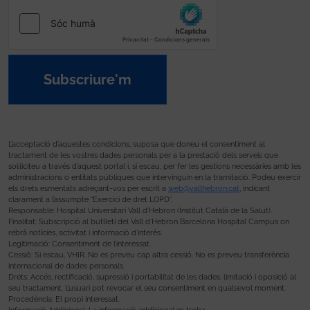
Subscriure'm
L’acceptació d’aquestes condicions, suposa que doneu el consentiment al
tractament de les vostres dades personals per a la prestació dels serveis que
sol·liciteu a través d’aquest portal i, si escau, per fer les gestions necessàries amb les
administracions o entitats públiques que intervinguin en la tramitació. Podeu exercir
els drets esmentats adreçant-vos per escrit a
web@vallhebron.cat
, indicant
clarament a l’assumpte “Exercici de dret LOPD”.
Responsable: Hospital Universitari Vall d’Hebron (Institut Català de la Salut).
Finalitat: Subscripció al butlletí del Vall d’Hebron Barcelona Hospital Campus on
rebrà notícies, activitat i informació d’interès.
Legitimació: Consentiment de l’interessat.
Cessió: Si escau, VHIR. No es preveu cap altra cessió. No es preveu transferència
internacional de dades personals.
Drets: Accés, rectificació, supressió i portabilitat de les dades, limitació i oposició al
seu tractament. L’usuari pot revocar el seu consentiment en qualsevol moment.
Procedència: El propi interessat.