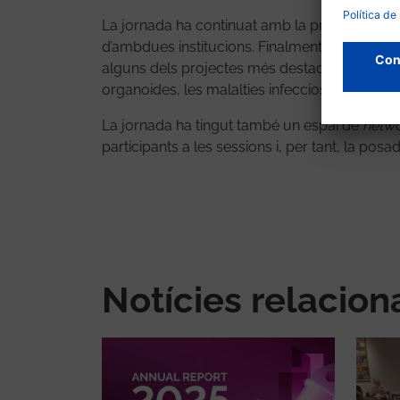
La jornada ha continuat amb la presentació de
d’ambdues institucions. Finalment, investigado
alguns dels projectes més destacats en els àmb
organoides, les malalties infeccioses, salut d
La jornada ha tingut també un espai de
netwo
participants a les sessions i, per tant, la po
Notícies relacio