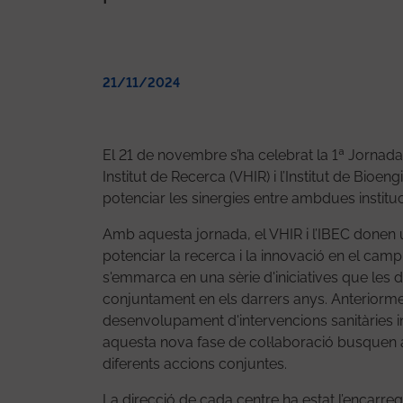
21/11/2024
El 21 de novembre s’ha celebrat la 1ª Jornada 
Institut de Recerca (VHIR) i l’Institut de Bio
potenciar les sinergies entre ambdues instituc
Amb aquesta jornada, el VHIR i l’IBEC donen 
potenciar la recerca i la innovació en el camp 
s'emmarca en una sèrie d'iniciatives que les 
conjuntament en els darrers anys. Anteriorment
desenvolupament d'intervencions sanitàries i
aquesta nova fase de col·laboració busquen a
diferents accions conjuntes.
La direcció de cada centre ha estat l’encarreg