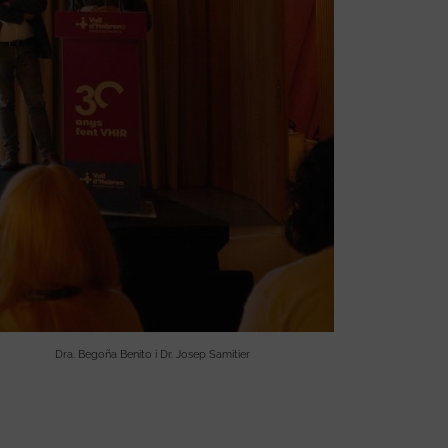
Dra. Begoña Benito i Dr. Josep Samitier