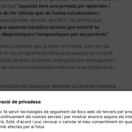
urat que
“aquesta serà una jornada per aprendre i
 de fer ciència que de forma col·laborativa i
Josep Samitier, director de l’IBEC, ha afirmat que
e aquesta iniciativa serveixi per enfortir la
 diagnòstiques i terapèutiques per als pacients”
.
iatives conjuntes que ja estan en marxa, com ara els
at un nou Programa de beques predoctorals conjunt,
lització de tesis doctorals codirigides per investigadors
s de recerca col·laboratius entre les dues institucions i
n establint les bases per diferents accions de mentoria
nt entre les dues institucions. Es contemplen accions
nica, comitès de translació clínica, col·loquis clínics
uin obtenir una comprensió més profunda de com la
ca clínica i millorar la salut dels pacients, així com
 necessitats clíniques no cobertes que puguin portar
a translacionals.