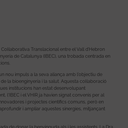
Col·laborativa Translacional entre el Vall d’Hebron
enginyeria de Catalunya (IBEC), una trobada centrada en
ions.
un nou impuls a la seva aliança amb l'objectiu de
de la bioenginyeria i la salut. Aquesta col·laboració
dues institucions han estat desenvolupant
, l'IBEC i el VHIR ja havien signat convenis per al
nnovadores i projectes científics comuns, però en
profundir i ampliar aquestes sinergies, mitjançant
ada de donar la benvinguda als i les assistents. La Dra.