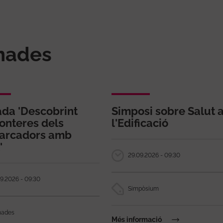
onades
ada 'Descobrint
Simposi sobre Salut 
ronteres dels
l'Edificació
arcadors amb
'
29.09.2026 - 09:30
9.2026 - 09:30
Simpòsium
nades
Més informació