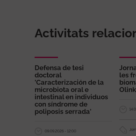
Activitats relaci
Defensa de tesi
Jorn
doctoral
les f
'Caracterización de la
biom
microbiota oral e
Olink
intestinal en individuos
con síndrome de
14.0
poliposis serrada'
Jor
09.09.2026 - 12:00