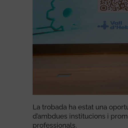
mitier
La trobada ha estat una oportu
d’ambdues institucions i promo
professionals.