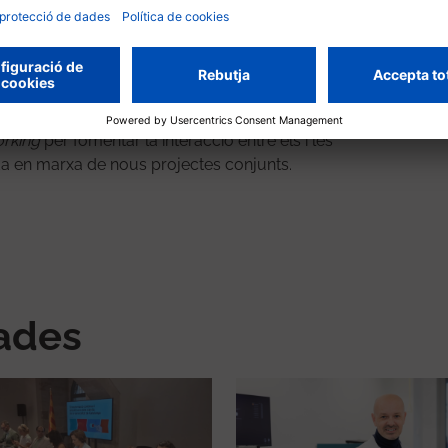
 projectes que són casos d’èxit en la col·laboració
rs i investigadores del VHIR i l’IBEC han presentat
its de les neurociències, l’enginyeria tissular i els
e la dona, nanomedicina, càncer i imatge.
rking
per fomentar la interacció entre els i les
sada en marxa de nous projectes conjunts.
nades