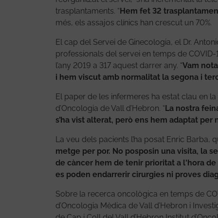
trasplantaments. “
Hem fet 32 trasplantament
més, els assajos clínics han crescut un 70%.
El cap del Servei de Ginecologia, el Dr. Anto
professionals del servei en temps de COVID-1
l’any 2019 a 317 aquest darrer any. “
Vam notar
i hem viscut amb normalitat la segona i ter
El paper de les infermeres ha estat clau en l
d’Oncologia de Vall d’Hebron. “
La nostra feina
s’ha vist alterat, però ens hem adaptat per 
La veu dels pacients l’ha posat Enric Barba, 
metge per por. No posposin una visita, la se
de càncer hem de tenir prioritat a l'hora de
es poden endarrerir cirurgies ni proves di
Sobre la recerca oncològica en temps de COVID
d’Oncologia Mèdica de Vall d’Hebron i Invest
de Cap i Coll del Vall d’Hebron Institut d’Onc