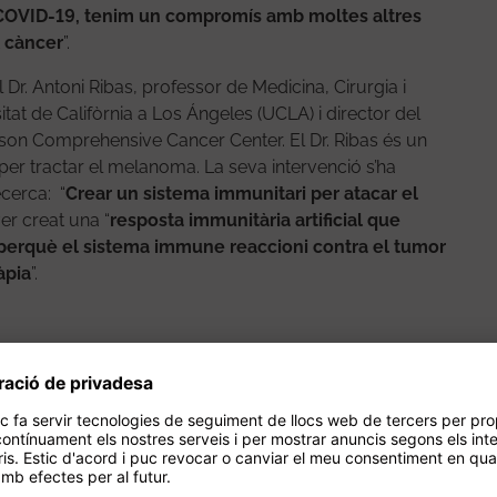
a COVID-19, tenim un compromís amb moltes altres
 càncer
”.
 Dr. Antoni Ribas, professor de Medicina, Cirurgia i
tat de Califòrnia a Los Ángeles (UCLA) i director del
n Comprehensive Cancer Center. El Dr. Ribas és un
per tractar el melanoma. La seva intervenció s’ha
ecerca: “
Crear un sistema immunitari per atacar el
er creat una “
resposta immunitària artificial que
s perquè el sistema immune reaccioni contra el tumor
àpia
”.
a la recerca del càncer
 dues taules rodones de la Jornada: “Com ha afectat la
cer”. Com han assenyalat els experts, a causa de la
bona part dels seus recursos als pacients amb COVID-
rsones amb símptomes oncològics deixessin la visita