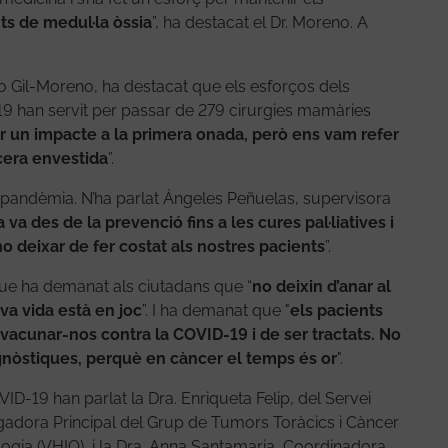
s de medul·la òssia
”, ha destacat el Dr. Moreno. A
nio Gil-Moreno, ha destacat que els esforços dels
9 han servit per passar de 279 cirurgies mamàries
 un impacte a la primera onada, però ens vam refer
cera envestida
”.
a pandèmia. N’ha parlat Ángeles Peñuelas, supervisora
 va des de la prevenció fins a les cures pal·liatives i
no deixar de fer costat als nostres pacients
”.
que ha demanat als ciutadans que “
no deixin d’anar al
va vida està en joc
”. I ha demanat que "
els pacients
 vacunar-nos contra la COVID-19 i de ser tractats. No
agnòstiques, perquè en càncer el temps és or
".
-19 han parlat la Dra. Enriqueta Felip, del Servei
igadora Principal del Grup de Tumors Toràcics i Càncer
ologia (VHIO), i la Dra. Anna Santamaria, Coordinadora