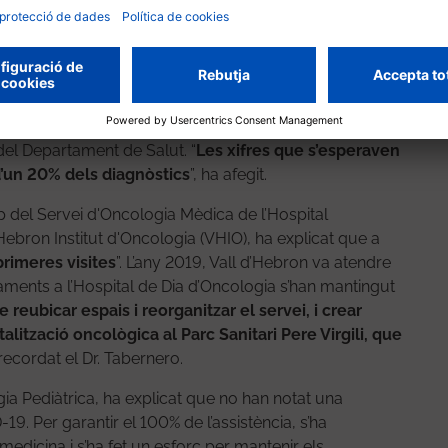
ntit, el Dr. Antonio Roman, director assistencial de
rmació organitzativa de l’hospital ha permès
obre el càncer es pot xifrar en un 12% menys de
 total de Catalunya
”, ha assenyalat el Dr. Josep Maria
del Departament de Salut. “
Les xifres que s’esperaven
’un 20% dels diagnòstics
”, ha afegit.
p del Servei d'Oncologia Mèdica de l’Hospital
d'Hebron Institut d'Oncologia (VHIO), ha explicat que a
rimeres visites
”. L’any 2019, Vall d’Hebron va atendre
taments a l’Hospital de Dia d’Oncologia s’han mantingut
 reubicar espais i reorganitzar el servei, i crear
talització oncològica al Parc Sanitari Pere Virgili, que
 recordat el Dr. Tabernero.
ia Pediàtrica, ha explicat que no han notat una
9. Per garantir el 100% de l’assistència, s’ha
emedicina i s’ha fet un esforç per mantenir els