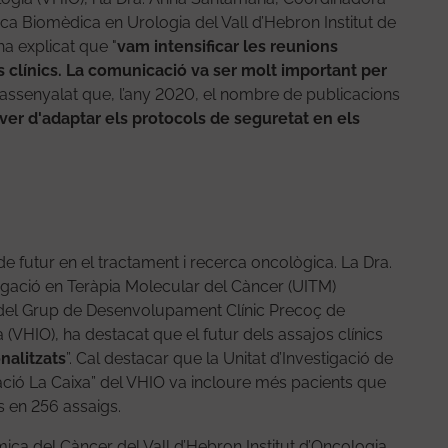
ca Biomèdica en Urologia del Vall d’Hebron Institut de
ha explicat que "
vam intensificar les reunions
 clínics. La comunicació va ser molt important per
ha assenyalat que, l’any 2020, el nombre de publicacions
er d'adaptar els protocols de seguretat en els
e futur en el tractament i recerca oncològica. La Dra.
stigació en Teràpia Molecular del Càncer (UITM)
al del Grup de Desenvolupament Clínic Precoç de
 (VHIO), ha destacat que el futur dels assajos clínics
nalitzats
”. Cal destacar que la Unitat d’Investigació de
ció La Caixa” del VHIO va incloure més pacients que
es en 256 assaigs.
ca del Càncer del Vall d’Hebron Institut d’Oncologia