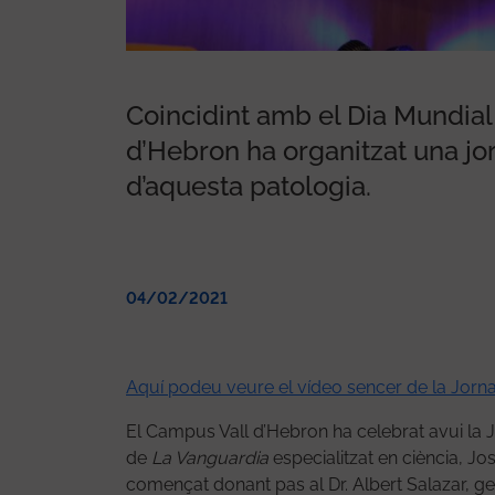
ncia de la gestió
logia durant la Jornada
Coincidint amb el Dia Mundial
r
d’Hebron ha organitzat una jor
d’aquesta patologia.
04/02/2021
Aquí podeu veure el vídeo sencer de la Jorn
El Campus Vall d’Hebron ha celebrat avui la J
de
La Vanguardia
especialitzat en ciència, Jo
començat donant pas al Dr. Albert Salazar, ger