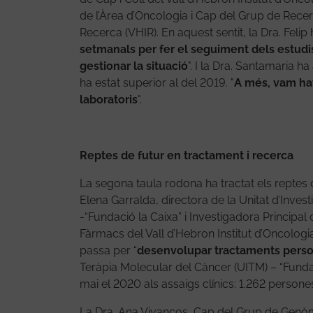
de l’Àrea d’Oncologia i Cap del Grup de Recer
Recerca (VHIR). En aquest sentit, la Dra. Felip 
setmanals per fer el seguiment dels estudis
gestionar la situació
". I la Dra. Santamaria 
ha estat superior al del 2019. "
A més, vam hav
laboratoris
".
Reptes de futur en tractament i recerca
La segona taula rodona ha tractat els reptes d
Elena Garralda, directora de la Unitat d’Inve
-“Fundació la Caixa” i Investigadora Princip
Fàrmacs del Vall d’Hebron Institut d’Oncologia
passa per “
desenvolupar tractaments perso
Teràpia Molecular del Càncer (UITM) – “Funda
mai el 2020 als assaigs clínics: 1.262 person
La Dra. Ana Vivancos, Cap del Grup de Genòmi