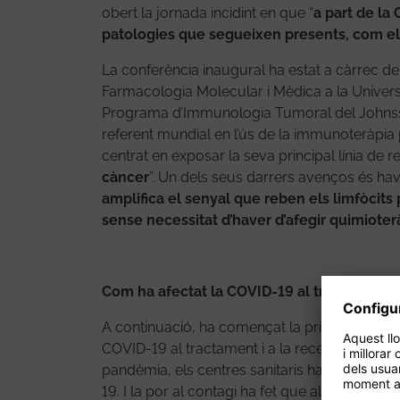
obert la jornada incidint en que “
a part de l
patologies que segueixen presents, com el
La conferència inaugural ha estat a càrrec del
Farmacologia Molecular i Mèdica a la Universi
Programa d’Immunologia Tumoral del Johnsso
referent mundial en l’ús de la immunoteràpia 
centrat en exposar la seva principal línia de r
càncer
”. Un dels seus darrers avenços és hav
amplifica el senyal que reben els limfòcit
sense necessitat d’haver d’afegir quimioter
Com ha afectat la COVID-19 al tractament i 
A continuació, ha començat la primera de les
COVID-19 al tractament i a la recerca del càn
pandèmia, els centres sanitaris han dedicat 
19. I la por al contagi ha fet que algunes pe