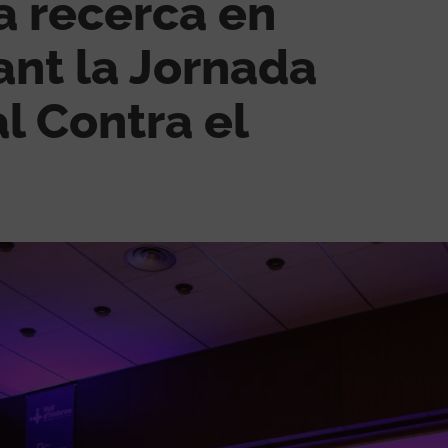
la recerca en
Voluntariat
Consultes externes
ant la Jornada
Treball social sanitari
l Contra el
Com arribar
El Meu Vall d'Hebron