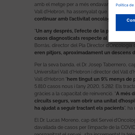
amb el metge per a més endavant. En aquest se
Vall d’Hebron, ha assenyalat que “
la transfo
continuar amb l’activitat oncològica
”.
“
Un any després, l’efecte de la pandèmia s
casos diagnosticats respecte al 2019 en el
Borràs, director del Pla Director d’Oncologia 
eren pitjors, aproximadament un descens d
Per la seva banda, el Dr. Josep Tabernero, ca
Universitari Vall d'Hebron i director del Vall 
Vall d’Hebron “
hem tingut un 9% menys de p
5.810 casos nous i l’any 2020, 5.282. Els trac
gràcies a la capacitat de reinvenció. “
A més de
circuits segurs, vam obrir una unitat d’hospi
ha ajudat a seguir tractant els pacients
”, ha
El Dr. Lucas Moreno, cap del Servei d’Oncolog
davallada de casos per l’impacte de la COVID-1
reorganitzat el servei, s’ha incrementat la tel