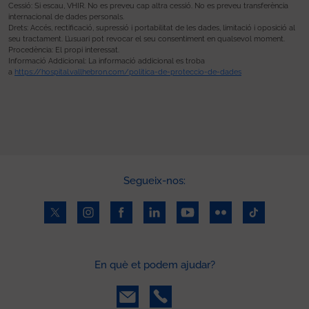
Cessió: Si escau, VHIR. No es preveu cap altra cessió. No es preveu transferència
internacional de dades personals.
Drets: Accés, rectificació, supressió i portabilitat de les dades, limitació i oposició al
seu tractament. L’usuari pot revocar el seu consentiment en qualsevol moment.
Procedència: El propi interessat.
Informació Addicional: La informació addicional es troba
a
https://hospital.vallhebron.com/politica-de-proteccio-de-dades
Segueix-nos:
En què et podem ajudar?