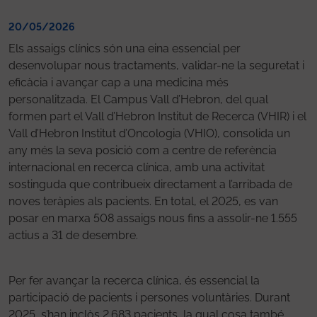
20/05/2026
Els assaigs clínics són una eina essencial per
desenvolupar nous tractaments, validar-ne la seguretat i
eficàcia i avançar cap a una medicina més
personalitzada. El Campus Vall d’Hebron, del qual
formen part el Vall d’Hebron Institut de Recerca (VHIR) i el
Vall d’Hebron Institut d’Oncologia (VHIO), consolida un
any més la seva posició com a centre de referència
internacional en recerca clínica, amb una activitat
sostinguda que contribueix directament a l’arribada de
noves teràpies als pacients. En total, el 2025, es van
posar en marxa 508 assaigs nous fins a assolir-ne 1.555
actius a 31 de desembre.
Per fer avançar la recerca clínica, és essencial la
participació de pacients i persones voluntàries. Durant
2025, s’han inclòs 2.683 pacients, la qual cosa també