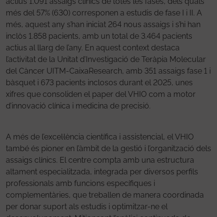
actius 1.091 assaigs clínics de totes les fases, dels quals
més del 57% (630) corresponen a estudis de fase I i II. A
més, aquest any s’han iniciat 264 nous assaigs i s’hi han
inclòs 1.858 pacients, amb un total de 3.464 pacients
actius al llarg de l’any. En aquest context destaca
l’activitat de la Unitat d’Investigació de Teràpia Molecular
del Càncer UITM-CaixaResearch, amb 351 assaigs fase 1 i
bàsquet i 673 pacients inclosos durant el 2025, unes
xifres que consoliden el paper del VHIO com a motor
d’innovació clínica i medicina de precisió.
A més de l’excel·lència científica i assistencial, el VHIO
també és pioner en l’àmbit de la gestió i l’organització dels
assaigs clínics. El centre compta amb una estructura
altament especialitzada, integrada per diversos perfils
professionals amb funcions específiques i
complementàries, que treballen de manera coordinada
per donar suport als estudis i optimitzar-ne el