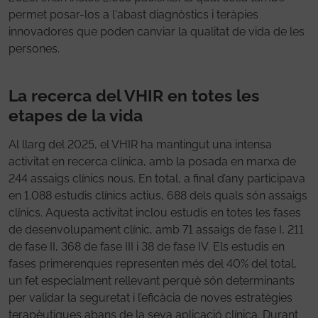
permet posar-los a l'abast diagnòstics i teràpies
innovadores que poden canviar la qualitat de vida de les
persones.
La recerca del VHIR en totes les
etapes de la vida
Al llarg del 2025, el VHIR ha mantingut una intensa
activitat en recerca clínica, amb la posada en marxa de
244 assaigs clínics nous. En total, a final d’any participava
en 1.088 estudis clínics actius, 688 dels quals són assaigs
clínics. Aquesta activitat inclou estudis en totes les fases
de desenvolupament clínic, amb 71 assaigs de fase I, 211
de fase II, 368 de fase III i 38 de fase IV. Els estudis en
fases primerenques representen més del 40% del total,
un fet especialment rellevant perquè són determinants
per validar la seguretat i l’eficàcia de noves estratègies
terapèutiques abans de la seva aplicació clínica. Durant