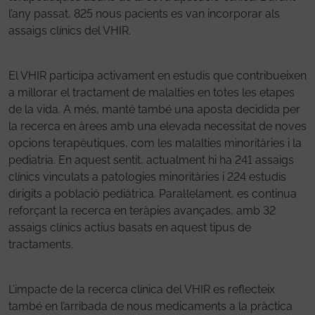
l’any passat, 825 nous pacients es van incorporar als
assaigs clínics del VHIR.
El VHIR participa activament en estudis que contribueixen
a millorar el tractament de malalties en totes les etapes
de la vida. A més, manté també una aposta decidida per
la recerca en àrees amb una elevada necessitat de noves
opcions terapèutiques, com les malalties minoritàries i la
pediatria. En aquest sentit, actualment hi ha 241 assaigs
clínics vinculats a patologies minoritàries i 224 estudis
dirigits a població pediàtrica. Paral·lelament, es continua
reforçant la recerca en teràpies avançades, amb 32
assaigs clínics actius basats en aquest tipus de
tractaments.
L’impacte de la recerca clínica del VHIR es reflecteix
també en l’arribada de nous medicaments a la pràctica