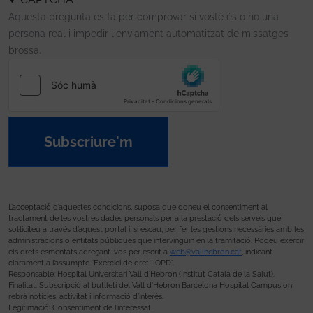
Aquesta pregunta es fa per comprovar si vostè és o no una
persona real i impedir l'enviament automatitzat de missatges
brossa.
Subscriure'm
L’acceptació d’aquestes condicions, suposa que doneu el consentiment al
tractament de les vostres dades personals per a la prestació dels serveis que
sol·liciteu a través d’aquest portal i, si escau, per fer les gestions necessàries amb les
administracions o entitats públiques que intervinguin en la tramitació. Podeu exercir
els drets esmentats adreçant-vos per escrit a
web@vallhebron.cat
, indicant
clarament a l’assumpte “Exercici de dret LOPD”.
Responsable: Hospital Universitari Vall d’Hebron (Institut Català de la Salut).
Finalitat: Subscripció al butlletí del Vall d’Hebron Barcelona Hospital Campus on
rebrà notícies, activitat i informació d’interès.
Legitimació: Consentiment de l’interessat.