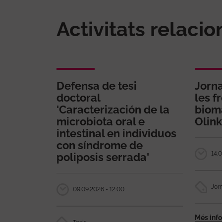
Activitats relaci
Defensa de tesi
Jorn
doctoral
les f
'Caracterización de la
biom
microbiota oral e
Olink
intestinal en individuos
con síndrome de
14.0
poliposis serrada'
Jor
09.09.2026 - 12:00
Més inf