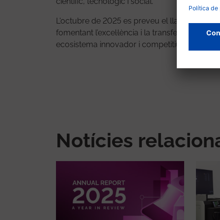
científic, tecnològic i social.
L'octubre de 2025 es preveu el llançament de
fomentant l’excel·lència i la transferència d
ecosistema innovador i competitiu mitjançant
Notícies relacio