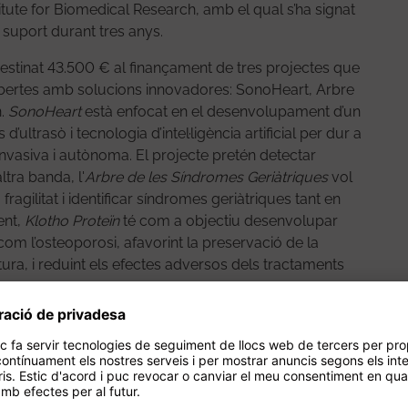
tute for Biomedical Research, amb el qual s’ha signat
 suport durant tres anys.
destinat 43.500 € al finançament de tres projectes que
obertes amb solucions innovadores: SonoHeart, Arbre
n.
SonoHeart
està enfocat en el desenvolupament d’un
’ultrasò i tecnologia d’intel·ligència artificial per dur a
nvasiva i autònoma. El projecte pretén detectar
tra banda, l'
Arbre de les Síndromes Geriàtriques
vol
ragilitat i identificar síndromes geriàtriques tant en
ent,
Klotho Proteïn
té com a objectiu desenvolupar
com l’osteoporosi, afavorint la preservació de la
ctura, i reduint els efectes adversos dels tractaments
conòmic aproximat de 15.000 €, una aportació clau
 el desenvolupament i facilitar la transferència al
 actuar com un veritable catalitzador, afavorint
din l’evolució dels projectes i en potenciïn l’impacte