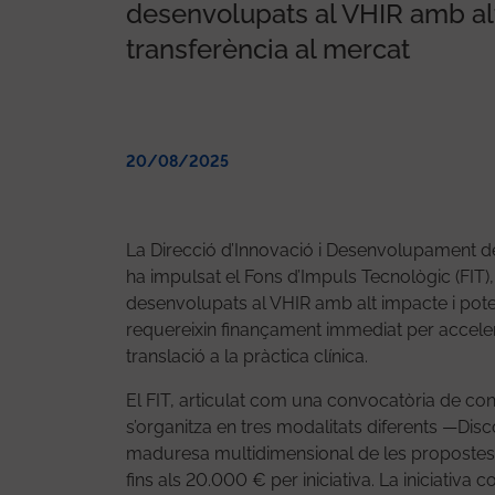
desenvolupats al VHIR amb alt
transferència al mercat
20/08/2025
La Direcció d’Innovació i Desenvolupament de
ha impulsat el Fons d’Impuls Tecnològic (FIT),
desenvolupats al VHIR amb alt impacte i poten
requereixin finançament immediat per acceler
translació a la pràctica clínica.
El FIT, articulat com una convocatòria de con
s’organitza en tres modalitats diferents —Di
maduresa multidimensional de les propostes i
fins als 20.000 € per iniciativa. La iniciativ