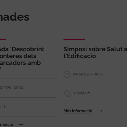
onades
ada 'Descobrint
Simposi sobre Salut 
ronteres dels
l'Edificació
arcadors amb
'
29.09.2026 - 09:30
9.2026 - 09:30
Simpòsium
nades
Més informació
ormació