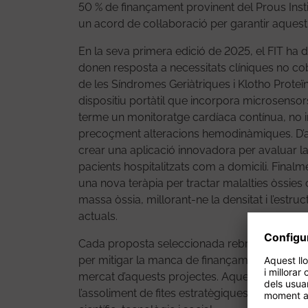
50 % de finançament provinent del Prous Insti
un acord de col·laboració per garantir aquest
En la seva primera edició de 2025, el FIT ha 
donen resposta a necessitats clíniques no c
de les Síndromes Geriàtriques i Klotho Proteï
dispositiu portàtil que incorpora microsensors d
terme un monitoratge cardíaca contínua, no i
precoçment alteracions hemodinàmiques. D’al
crear una aplicació innovadora per avaluar la f
pacients hospitalitzats com a domicili. Finalm
una nova teràpia per tractar malalties òssies 
massa òssia, millorant-ne la densitat i l’estru
actuals.
Cada proposta seleccionada rebrà un ajut e
per mitigar la manca de finançament, accelerar
mercat d’aquests projectes. Aquest suport vol
l’assoliment de fites estratègiques que consoli