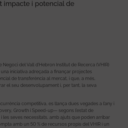
 impacte i potencial de
 Negoci del Vall d’Hebron Institut de Recerca (VHIR)
 una iniciativa adreçada a finançar projectes
cial de transferència al mercat, i que, a més,
ar el seu desenvolupament i, per tant, la seva
currència competitiva, es llança dues vegades a l’any i
scovery, Growth i Speed-up— segons l’estat de
 les seves necessitats, amb ajuts que poden arribar
a compta amb un 50 % de recursos propis del VHIR i un