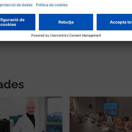
 la segona edició del FIT, amb la qual es continuarà
e coneixement, contribuint al desenvolupament d’un
 el finançament de nous projectes.
nades