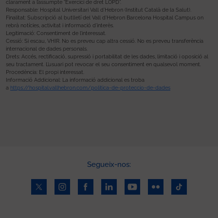
clarament a l’assumpte “Exercici de dret LOPD”.
Responsable: Hospital Universitari Vall d’Hebron (Institut Català de la Salut).
Finalitat: Subscripció al butlletí del Vall d’Hebron Barcelona Hospital Campus on
rebrà notícies, activitat i informació d’interès.
Legitimació: Consentiment de l’interessat.
Cessió: Si escau, VHIR. No es preveu cap altra cessió. No es preveu transferència
internacional de dades personals.
Drets: Accés, rectificació, supressió i portabilitat de les dades, limitació i oposició al
seu tractament. L’usuari pot revocar el seu consentiment en qualsevol moment.
Procedència: El propi interessat.
Informació Addicional: La informació addicional es troba
a
https://hospital.vallhebron.com/politica-de-proteccio-de-dades
Segueix-nos: