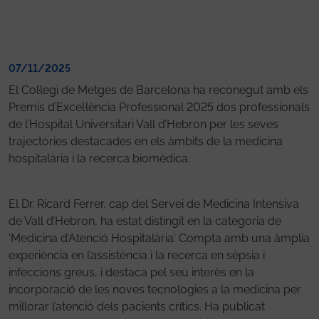
07/11/2025
El Col·legi de Metges de Barcelona ha reconegut amb els
Premis d’Excel·lència Professional 2025 dos professionals
de l’Hospital Universitari Vall d’Hebron per les seves
trajectòries destacades en els àmbits de la medicina
hospitalària i la recerca biomèdica.
El
Dr. Ricard Ferrer
, cap del Servei de Medicina Intensiva
de Vall d’Hebron, ha estat distingit en la categoria de
‘
Medicina d’Atenció Hospitalària’
. Compta amb una àmplia
experiència en l’assistència i la recerca en
sèpsia i
infeccions greus
, i destaca pel seu interès en la
incorporació de les noves tecnologies a la medicina per
millorar l’atenció dels pacients crítics
. Ha publicat