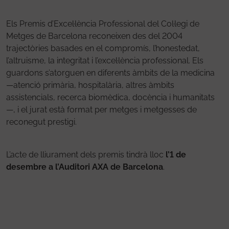
Els Premis d’Excel·lència Professional del Col·legi de
Metges de Barcelona reconeixen des del 2004
trajectòries basades en el compromís, l’honestedat,
l’altruisme, la integritat i l’excel·lència professional. Els
guardons s’atorguen en diferents àmbits de la medicina
—atenció primària, hospitalària, altres àmbits
assistencials, recerca biomèdica, docència i humanitats
—, i el jurat està format per metges i metgesses de
reconegut prestigi.
L’acte de lliurament dels premis tindrà lloc
l’1 de
desembre a l’Auditori AXA de Barcelona
.