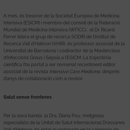
A més, és tresorer de la Societat Europea de Medicina
Intensiva (ESICM) i membre del consell de la Federació
Mundial de Medicina Intensiva (WFICC), el Dr. Ricard
Ferrer lidera el grup de recerca SODIR de l’Institut de
Recerca Vall d’Hebron (VHIR), és professor associat de la
Universitat de Barcelona i codirector de la Masterclass
d’Infeccions Greus i Sèpsia a l’ESICM. La trajectòria
científica l’ha portat a ser nomenat recentment editor
associat de la revista
Intensive Care Medicine
, després
d’anys de col·laboració com a revisor.
Salut sense fronteres
Per la seva banda, la Dra. Diana Pou, metgessa
especialista de la Unitat de Salut Internacional Drassanes
Vall d’Hebron, ha estat guardonada en la categoria de