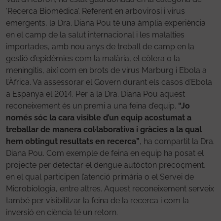
‘Recerca Biomèdica’. Referent en arbovirosi i virus
emergents, la Dra. Diana Pou té una àmplia experiència
en el camp de la salut internacional i les malalties
importades, amb nou anys de treball de camp en la
gestió d’epidèmies com la malària, el còlera o la
meningitis, així com en brots de virus Marburg i Ebola a
l’Àfrica. Va assessorar el Govern durant els casos d’Ebola
a Espanya el 2014. Per a la Dra. Diana Pou aquest
reconeixement és un premi a una feina d’equip.
“Jo
només sóc la cara visible d’un equip acostumat a
treballar de manera col·laborativa i gràcies a la qual
hem obtingut resultats en recerca”
, ha compartit la Dra.
Diana Pou. Com exemple de feina en equip ha posat el
projecte per detectar el dengue autòcton precoçment,
en el qual participen l’atenció primària o el Servei de
Microbiologia, entre altres. Aquest reconeixement serveix
també per visibilitzar la feina de la recerca i com la
inversió en ciència té un retorn.