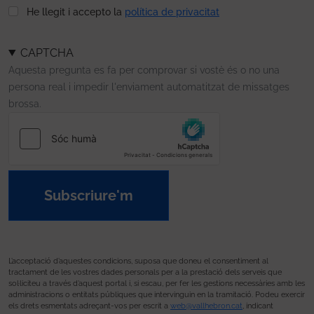
He llegit i accepto la
política de privacitat
CAPTCHA
Aquesta pregunta es fa per comprovar si vostè és o no una
persona real i impedir l'enviament automatitzat de missatges
brossa.
Subscriure'm
L’acceptació d’aquestes condicions, suposa que doneu el consentiment al
tractament de les vostres dades personals per a la prestació dels serveis que
sol·liciteu a través d’aquest portal i, si escau, per fer les gestions necessàries amb les
administracions o entitats públiques que intervinguin en la tramitació. Podeu exercir
els drets esmentats adreçant-vos per escrit a
web@vallhebron.cat
, indicant