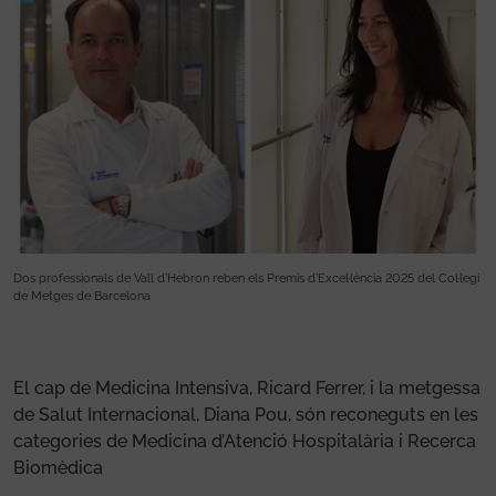
gi
Dos professionals de Vall d’Hebron reben els Premis d’Excel·lència 2025 del Col·legi
Do
de Metges de Barcelona
de
El cap de Medicina Intensiva, Ricard Ferrer, i la metgessa
de Salut Internacional, Diana Pou, són reconeguts en les
categories de Medicina d’Atenció Hospitalària i Recerca
Biomèdica