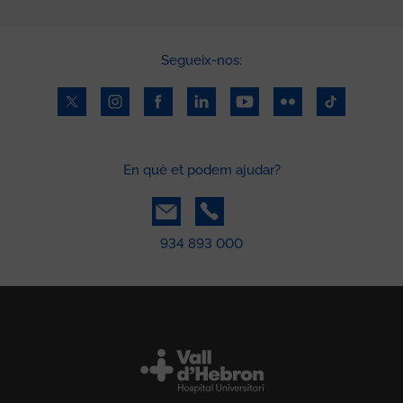
Segueix-nos:
En què et podem ajudar?
934 893 000
Peu