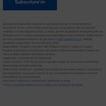
Subscriure'm
L’acceptació d’aquestes condicions, suposa que doneu el consentiment al
tractament de les vostres dades personals per a la prestació dels serveis que
sol·liciteu a través d’aquest portal i, si escau, per fer les gestions necessàries amb les
administracions o entitats públiques que intervinguin en la tramitació. Podeu exercir
els drets esmentats adreçant-vos per escrit a
web@vallhebron.cat
, indicant
clarament a l’assumpte “Exercici de dret LOPD”.
Responsable: Hospital Universitari Vall d’Hebron (Institut Català de la Salut).
Finalitat: Subscripció al butlletí del Vall d’Hebron Barcelona Hospital Campus on
rebrà notícies, activitat i informació d’interès.
Legitimació: Consentiment de l’interessat.
Cessió: Si escau, VHIR. No es preveu cap altra cessió. No es preveu transferència
internacional de dades personals.
Drets: Accés, rectificació, supressió i portabilitat de les dades, limitació i oposició al
seu tractament. L’usuari pot revocar el seu consentiment en qualsevol moment.
Procedència: El propi interessat.
Informació Addicional: La informació addicional es troba
a
https://hospital.vallhebron.com/politica-de-proteccio-de-dades