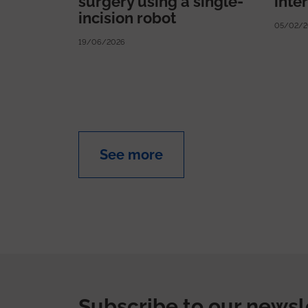
surgery using a single-
inte
incision robot
05/02/2
19/06/2026
See more
Subscribe to our newsl