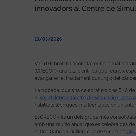
innovadors al Centre de Simul
13/03/2026
Vall d’Hebron ha acollit la reunió anual del 
(GRECOP), una cita científica que reuneix espe
avançar en el tractament quirúrgic del càncer 
La trobada, que s’ha celebrat els dies 5 i 6 de
al
Vall d’Hebron Centre de Simulació Clínica
habilitats tècniques i no tècniques en un ento
El GRECOP és un dels grups més consolidats d
amb una reunió anual que es celebra des de l
la Dra. Gabriela Guillén, cap de secció de
Ciru