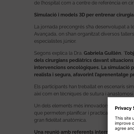
de l’hospital com a centre de referència en ci
Simulació i models 3D per entrenar cirurgia
La jornada precongrés s’ha desenvolupat a les
Avançada, on s’han organitzat diversos tallers
especialistes júnior.
Segons explica la Dra.
Gabriela Guillén
, “
l’ob
dels cirurgians pediàtrics davant situacio
intervencions oncològiques. La simulació 
realista i segura, afavorint l’aprenentatge pr
Els participants han treballat en escenaris si
així com en tècniques de sutura i anastomosi 
Un dels elements més innovadors de la jornad
que permeten planificar i practicar procedim
gran fidelitat anatòmica.
Una reunió amb referents internacionals