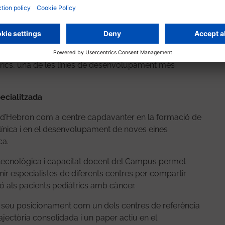
amb la participació de diversos experts nacionals i
a. Entre ells destaca la Prof.
Sabine Irtan
, cap de
mand-Trousseau de París, que ha impartit una
ues de preservació de nefrones i els abordatges
rics, una de les línies de desenvolupament més
ecialitzada
l d’Hebron com a centre capdavanter en la formació de
clínica i en el desenvolupament de noves eines
ca.
 tecnològica i capacitat docent del Campus permet
eunir especialistes de diferents centres per compartir
ió als pacients pediàtrics amb càncer.
l seu posicionament com un dels centres de referència
ajectòria consolidada i un paper actiu en el