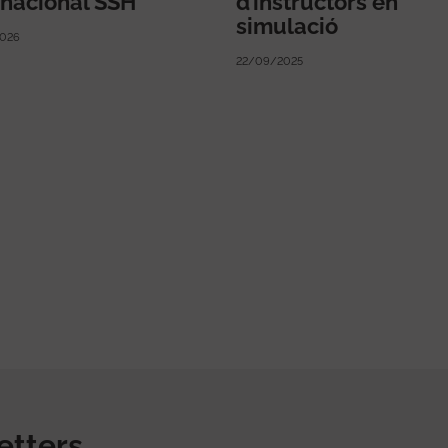
rnacional SSH
d’instructors en
simulació
026
22/09/2025
etters