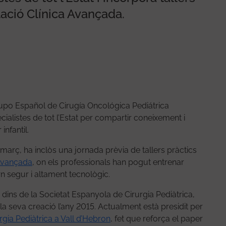
ació Clínica Avançada.
Grupo Español de Cirugía Oncológica Pediátrica
cialistes de tot l’Estat per compartir coneixement i
infantil.
 març, ha inclòs una jornada prèvia de tallers pràctics
 Avançada
, on els professionals han pogut entrenar
rn segur i altament tecnològic.
ins de la Societat Espanyola de Cirurgia Pediàtrica,
a seva creació l’any 2015. Actualment està presidit per
rgia Pediàtrica a Vall d’Hebron
, fet que reforça el paper