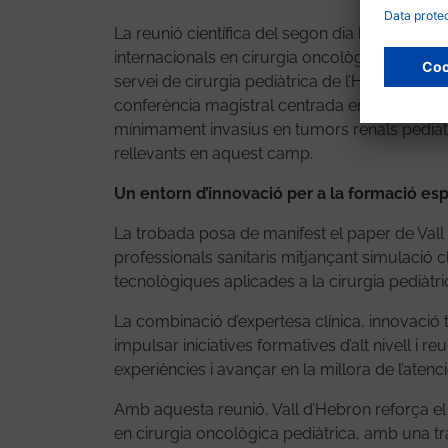
La reunió científica del segon dia ha comptat 
internacionals en cirurgia oncològica pediàtric
servei de cirurgia pediàtrica de l’Hôpital Ar
conferència magistral centrada en les tècniq
mínimament invasius en tumors renals pediàt
rellevants en aquest camp.
Un entorn d’innovació per a la formació esp
La trobada posa de manifest el paper de Val
professionals sanitaris mitjançant simulació 
tecnològiques aplicades a la cirurgia pediàtri
La combinació d’expertesa clínica, innovació
impulsar iniciatives formatives d’alt nivell i r
experiències i avançar en la millora de l’atenc
Amb aquesta reunió, Vall d’Hebron reforça e
en cirurgia oncològica pediàtrica, amb una tr