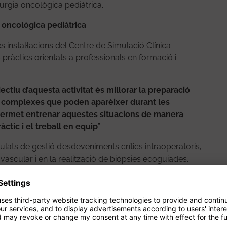
rurgia oncològica pediàtrica.
 oncològica pediàtrica
 instal·lacions del Centre de Simulació Clínica
 pràctics orientats a professionals en formació i
jectiu d’aquesta activitat és millorar la preparació
ns complexes que poden aparèixer durant les
permet entrenar aquestes situacions de manera
àctic i el treball en equip
”.
mulats de gestió d’esdeveniments crítics intraoperatoris,
vascular i en la realització de biòpsies ecoguiades.
a ha estat l’ús de models tridimensionals de tumors,
ents quirúrgics en el ámbito de la docencia amb una