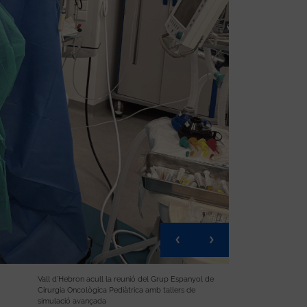
Vall d’Hebron acull la reunió del Grup Espanyol de
Cirurgia Oncològica Pediàtrica amb tallers de
simulació avançada