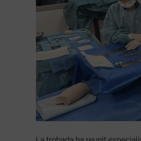
l Grup Espanyol de
mb tallers de
La trobada ha reunit especialis