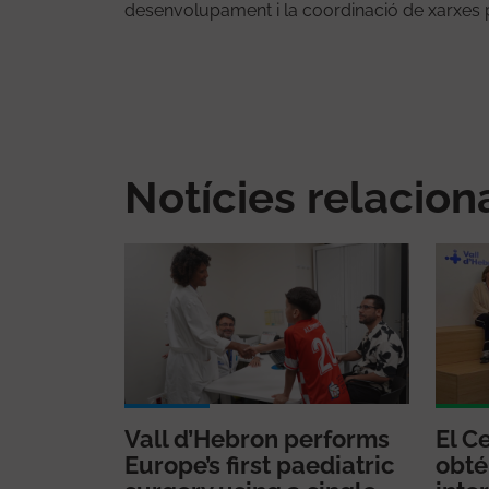
desenvolupament i la coordinació de xarxes pr
Notícies relacio
Vall d’Hebron performs
El C
Europe’s first paediatric
obté