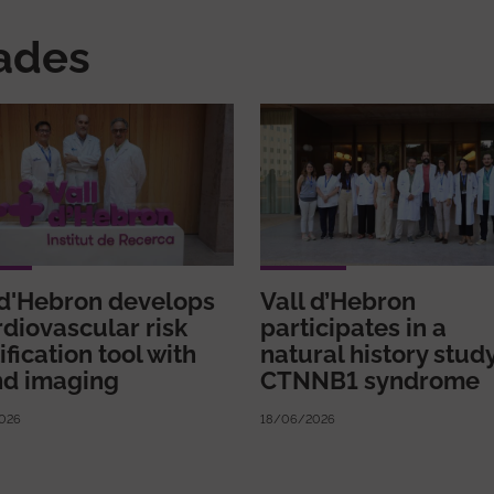
nades
 d'Hebron develops
Vall d’Hebron
rdiovascular risk
participates in a
ification tool with
natural history study
nd imaging
CTNNB1 syndrome
026
18/06/2026