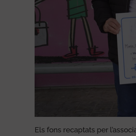
ella que més brilla'
Els fons recaptats per l’associ