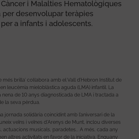
e Càncer i Malalties Hematològiques
la per desenvolupar teràpies
er a infants i adolescents.
ue més brilla’ col·labora amb el Vall d’Hebron Institut de
en leucèmia mieloblàstica aguda (LMA) infantil. La
una nena de 10 anys diagnosticada de LMA i tractada a
 de la seva pèrdua.
jornada solidària coincidint amb l’aniversari de la
euneix veïns i veïnes d'Arenys de Munt, inclou diverses
rs, actuacions musicals, paradetes... A més, cada any
men altres activitats en favor de la iniciativa. Enguany