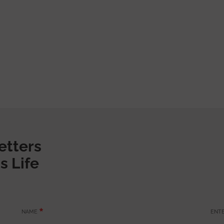
etters
s Life
NAME
ENTE