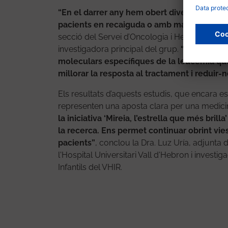
“En el darrer any hem obert diversos assaig
pacients en recaiguda o amb malaltia refrac
secció del Servei d’Oncologia i Hematologia Pe
investigadora principal del grup.
“Aquests ass
moleculars específiques de la leucèmia que
millorar la resposta al tractament i reduir-ne
Els resultats d’aquests estudis, que encara e
representen una aposta clara per una medicin
la iniciativa ‘Mireia, l’estrella que més bri
la recerca. Ens permet continuar obrint vies
pacients”
, conclou la Dra. Luz Uría, adjunta
l'Hospital Universitari Vall d'Hebron i inves
Infantils del VHIR.