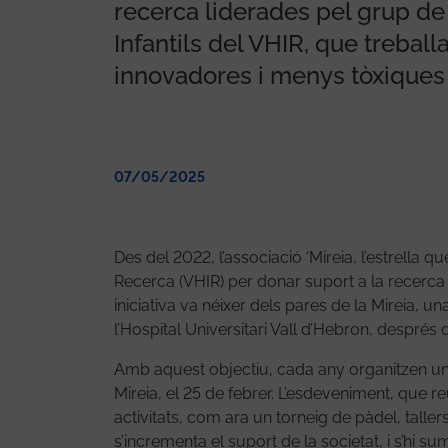
recerca liderades pel grup d
Infantils del VHIR, que trebal
innovadores i menys tòxiques p
07/05/2025
Des del 2022, l’associació ‘Mireia, l’estrella q
Recerca (VHIR) per donar suport a la recerca 
iniciativa va néixer dels pares de la Mireia, 
l’Hospital Universitari Vall d’Hebron, després
Amb aquest objectiu, cada any organitzen una 
Mireia, el 25 de febrer. L’esdeveniment, que r
activitats, com ara un torneig de pàdel, talle
s’incrementa el suport de la societat, i s’hi su