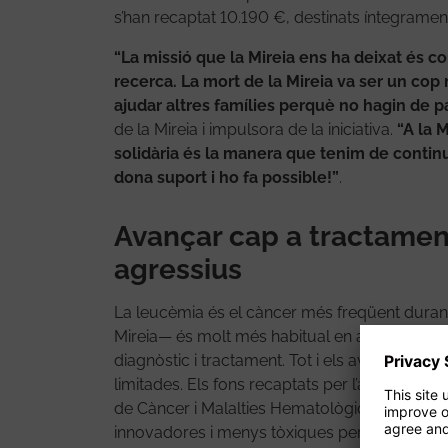
s’han recaptat 10.190 €, destinats íntegrament 
“La missió que la Mireia ens ha deixat és co
recerca. La mort de la Mireia va ser un cop 
ajudar altres famílies perquè no hagin de p
de la Mireia i impulsora de la iniciativa.
“A la 
solidària és la manera que tenim de continu
dona suport i ho fa possible!”
.
Avançar cap a tractamen
agressius
La leucèmia és el càncer més freqüent durant
Mireia— és molt més habitual en adults. Quan 
diagnòstic i tractament. Tot i els avenços rec
limitades. Els fons recaptats per l’associació
de Càncer i Malalties Hematològiques Infantil
innovadores i menys tòxiques per a infants i 