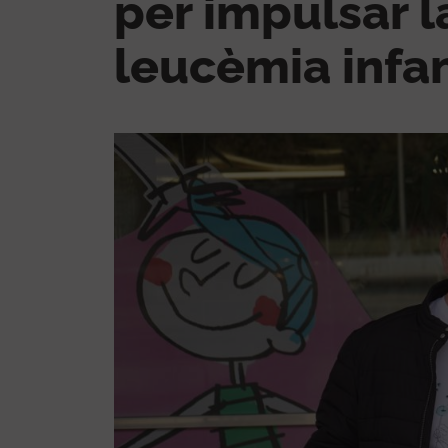
per impulsar l
leucèmia infan