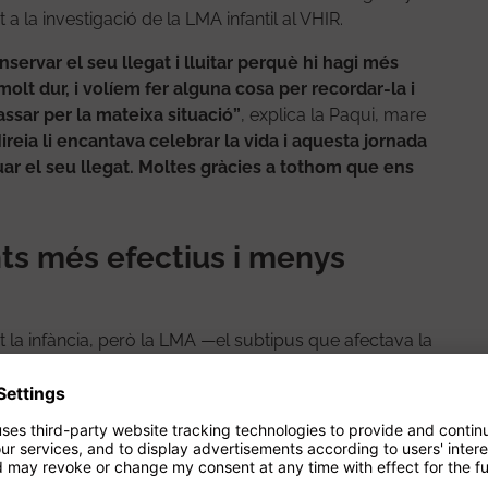
a la investigació de la LMA infantil al VHIR.
nservar el seu llegat i lluitar perquè hi hagi més
molt dur, i volíem fer alguna cosa per recordar-la i
assar per la mateixa situació”
, explica la Paqui, mare
Mireia li encantava celebrar la vida i aquesta jornada
ar el seu llegat. Moltes gràcies a tothom que ens
ts més efectius i menys
 la infància, però la LMA —el subtipus que afectava la
apareix en infants, suposa un gran repte per al
ents, les opcions terapèutiques continuen sent
 donen suport a les línies de recerca liderades pel grup
s del VHIR, que treballa per desenvolupar teràpies
adolescents amb la malaltia.