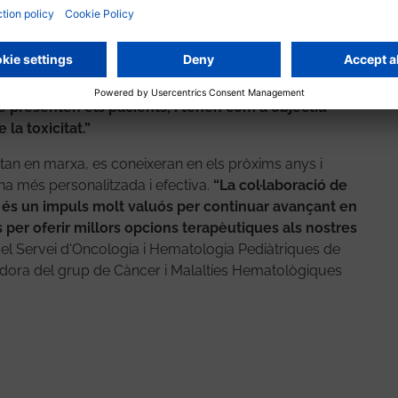
s clínics tant en primera línia de tractament com en
tària”
, explica la Dra. Cristina Díaz de Heredia, cap de
diàtriques de l’Hospital Universitari Vall d’Hebron i
aigs inclouen tractaments dirigits a dianes
 presenten els pacients, i tenen com a objectiu
 la toxicitat.”
stan en marxa, es coneixeran en els pròxims anys i
a més personalitzada i efectiva.
“La col·laboració de
lla’ és un impuls molt valuós per continuar avançant en
 per oferir millors opcions terapèutiques als nostres
 del Servei d'Oncologia i Hematologia Pediàtriques de
tigadora del grup de Càncer i Malalties Hematològiques