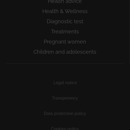
Health advice
Health & Wellness
Diagnostic test
Treatments
Pregnant women
Children and adolescents
Subfooter
Legal notice
Transperency
Data protection policy
Cookies policy