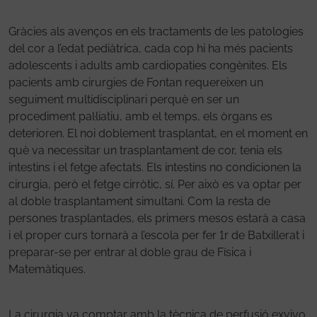
Gràcies als avenços en els tractaments de les patologies
del cor a l’edat pediàtrica, cada cop hi ha més pacients
adolescents i adults amb cardiopaties congènites. Els
pacients amb cirurgies de Fontan requereixen un
seguiment multidisciplinari perquè en ser un
procediment pal·liatiu, amb el temps, els òrgans es
deterioren. El noi doblement trasplantat, en el moment en
què va necessitar un trasplantament de cor, tenia els
intestins i el fetge afectats. Els intestins no condicionen la
cirurgia, però el fetge cirròtic, sí. Per això es va optar per
al doble trasplantament simultani. Com la resta de
persones trasplantades, els primers mesos estarà a casa
i el proper curs tornarà a l’escola per fer 1r de Batxillerat i
preparar-se per entrar al doble grau de Física i
Matemàtiques.
La cirurgia va comptar amb la tècnica de perfusió exvivo