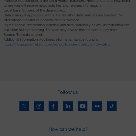
Purpose: Subscription to the Vall d’Hebron Barcelona Hospital Campus newsletter,
where you will receive news, activities, and relevant information.
Legal basis: Consent of the data subject.
Data sharing: If applicable, with VHIR. No other data transfers are foreseen. No
international transfer of personal data is foreseen.
Rights: Access, rectification, deletion, and data portability, as well as restriction and
objection to its processing. The user may revoke their consent at any time.
Source: The data subject.
Additional information: Additional information can be found at
https://hospital.vallhebron.com/es/politica-de-proteccion-de-datos
.
Follow us:
How can we help?