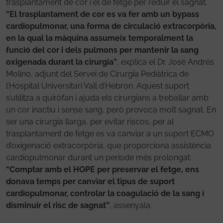
trasplantament de cor i el de fetge per reduir el sagnat.
“El trasplantament de cor es va fer amb un bypass
cardiopulmonar, una forma de circulació extracorpòria,
en la qual la màquina assumeix temporalment la
funció del cor i dels pulmons per mantenir la sang
oxigenada durant la cirurgia”
, explica el Dr. José Andrés
Molino, adjunt del Servei de Cirurgia Pediàtrica de
l’Hospital Universitari Vall d’Hebron. Aquest suport
s’utilitza a quiròfan i ajuda els cirurgians a treballar amb
un cor inactiu i sense sang, però provoca molt sagnat. En
ser una cirurgia llarga, per evitar riscos, per al
trasplantament de fetge es va canviar a un suport ECMO
d’oxigenació extracorpòria, que proporciona assistència
cardiopulmonar durant un període més prolongat.
“Comptar amb el HOPE per preservar el fetge, ens
donava temps per canviar el tipus de suport
cardiopulmonar, controlar la coagulació de la sang i
disminuir el risc de sagnat”
, assenyala.