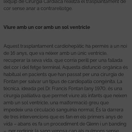
l’equip de Cirurgia Cardíaca realitza el trasplantament de
cor sense anar a contrarellotge.
Viure amb un cor amb un sol ventricle
Aquest trasplantament cardiohepàtic ha permès a un noi
de 16 anys, que va néixer amb un únic ventricle,
recuperar la seva vida, que corria perill per una fallada
del cor i del fetge terminal. Aquesta disfunció orgànica és
habitual en pacients que han passat per una cirurgia de
Fontan per salvar un tipus de cardiopatia congènita. La
tècnica, ideada pel Dr. Francis Fontan l’any 1970, és una
cirurgia pal·liativa que permet viure als infants que neixen
amb un sol ventricle, una malformació greu que
impedeix una circulació sanguínia normal. És la darrera
de tres intervencions que es fan en els primers anys de
vida – abans es fa un procediment de Glenn i un banding
–, per redirigir la sang venosa cap als pulmons sense