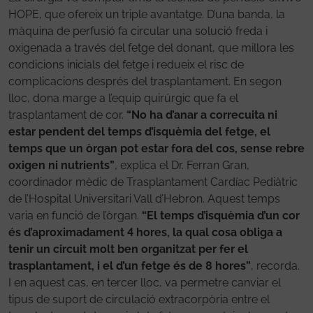
HOPE, que ofereix un triple avantatge. D’una banda, la
màquina de perfusió fa circular una solució freda i
oxigenada a través del fetge del donant, que millora les
condicions inicials del fetge i redueix el risc de
complicacions després del trasplantament. En segon
lloc, dona marge a l’equip quirúrgic que fa el
trasplantament de cor.
“No ha d’anar a correcuita ni
estar pendent del temps d’isquèmia del fetge, el
temps que un òrgan pot estar fora del cos, sense rebre
oxigen ni nutrients”
, explica el Dr. Ferran Gran,
coordinador mèdic de Trasplantament Cardíac Pediàtric
de l’Hospital Universitari Vall d’Hebron. Aquest temps
varia en funció de l’òrgan.
“El temps d’isquèmia d’un cor
és d’aproximadament 4 hores, la qual cosa obliga a
tenir un circuit molt ben organitzat per fer el
trasplantament, i el d’un fetge és de 8 hores”
, recorda.
I en aquest cas, en tercer lloc, va permetre canviar el
tipus de suport de circulació extracorpòria entre el