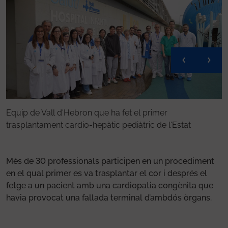
Equip de Vall d'Hebron que ha fet el primer
A
trasplantament cardio-hepàtic pediàtric de l'Estat
Més de 30 professionals participen en un procediment
en el qual primer es va trasplantar el cor i després el
fetge a un pacient amb una cardiopatia congènita que
havia provocat una fallada terminal d’ambdós òrgans.