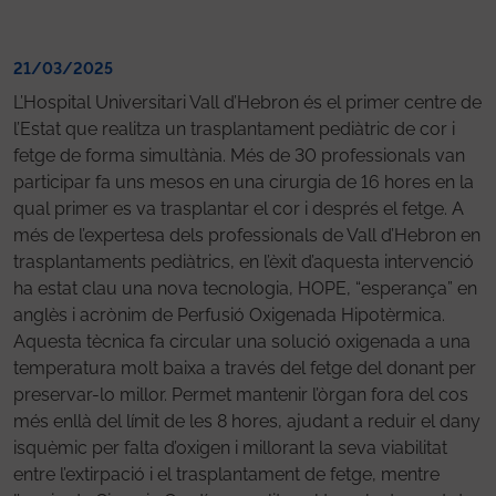
21/03/2025
L’Hospital Universitari Vall d’Hebron és el primer centre de
l’Estat que realitza un trasplantament pediàtric de cor i
fetge de forma simultània. Més de 30 professionals van
participar fa uns mesos en una cirurgia de 16 hores en la
qual primer es va trasplantar el cor i després el fetge. A
més de l’expertesa dels professionals de Vall d’Hebron en
trasplantaments pediàtrics, en l’èxit d’aquesta intervenció
ha estat clau una nova tecnologia, HOPE, “esperança” en
anglès i acrònim de Perfusió Oxigenada Hipotèrmica.
Aquesta tècnica fa circular una solució oxigenada a una
temperatura molt baixa a través del fetge del donant per
preservar-lo millor. Permet mantenir l’òrgan fora del cos
més enllà del límit de les 8 hores, ajudant a reduir el dany
isquèmic per falta d’oxigen i millorant la seva viabilitat
entre l’extirpació i el trasplantament de fetge, mentre