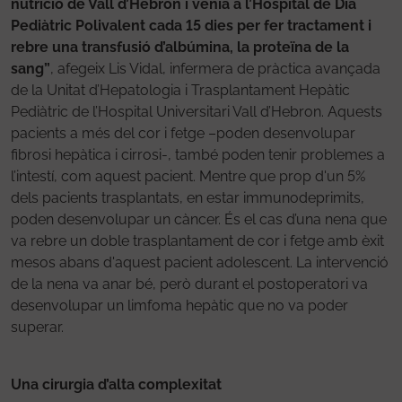
nutrició de Vall d’Hebron i venia a l’Hospital de Dia
Pediàtric Polivalent cada 15 dies per fer tractament i
rebre una transfusió d’albúmina, la proteïna de la
sang”
, afegeix Lis Vidal, infermera de pràctica avançada
de la Unitat d’Hepatologia i Trasplantament Hepàtic
Pediàtric de l’Hospital Universitari Vall d’Hebron. Aquests
pacients a més del cor i fetge –poden desenvolupar
fibrosi hepàtica i cirrosi-, també poden tenir problemes a
l’intestí, com aquest pacient. Mentre que prop d'un 5%
dels pacients trasplantats, en estar immunodeprimits,
poden desenvolupar un càncer. És el cas d’una nena que
va rebre un doble trasplantament de cor i fetge amb èxit
mesos abans d'aquest pacient adolescent. La intervenció
de la nena va anar bé, però durant el postoperatori va
desenvolupar un limfoma hepàtic que no va poder
superar.
Una cirurgia d’alta complexitat