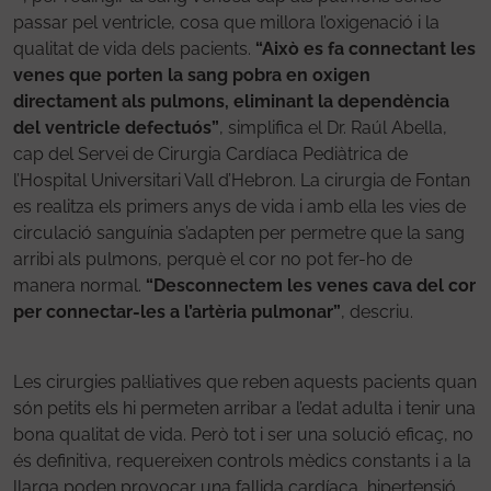
passar pel ventricle, cosa que millora l’oxigenació i la
qualitat de vida dels pacients.
“Això es fa connectant les
venes que porten la sang pobra en oxigen
directament als pulmons, eliminant la dependència
del ventricle defectuós”
, simplifica el Dr. Raúl Abella,
cap del Servei de Cirurgia Cardíaca Pediàtrica de
l’Hospital Universitari Vall d’Hebron. La cirurgia de Fontan
es realitza els primers anys de vida i amb ella les vies de
circulació sanguínia s’adapten per permetre que la sang
arribi als pulmons, perquè el cor no pot fer-ho de
manera normal.
“Desconnectem les venes cava del cor
per connectar-les a l’artèria pulmonar”
, descriu.
Les cirurgies pal·liatives que reben aquests pacients quan
són petits els hi permeten arribar a l’edat adulta i tenir una
bona qualitat de vida. Però tot i ser una solució eficaç, no
és definitiva, requereixen controls mèdics constants i a la
llarga poden provocar una fallida cardíaca, hipertensió