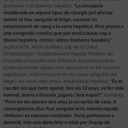
pulmonar o problemes hepàtics.
“La circulació
modificada en aquest tipus de cirurgia pot afectar
també el flux sanguini al fetge, causant un
estancament de sang a la vena hepàtica. Això provoca
una congestió crònica que pot evolucionar cap a
fibrosi hepàtica, cirrosi i altres trastorns hepàtics”
,
explica el Dr. Jesús Quintero, cap de la Unitat
d'Hepatologia i Trasplantament Hepàtic Pediàtric de
l’Hospital Universitari Vall d’Hebron. Aquests pacients
poden presentar signes com alteracions en les funcions
hepàtiques, malformacions en els vasos sanguinis del
fetge i, en casos més greus, insuficiència hepàtica.
“És el
cas del noi que hem operat, fins als 13 anys, va fer vida
normal: anava a l’escola, jugava i feia esport”
, comenta.
“Però en els darrers dos anys ja no sortia de casa. A
conseqüència d’un flux sanguini lent, retenia líquids,
s’inflava i es cansava moltíssim. Tenia professora a
domicili, feia una dieta feta a mida per l’equip de