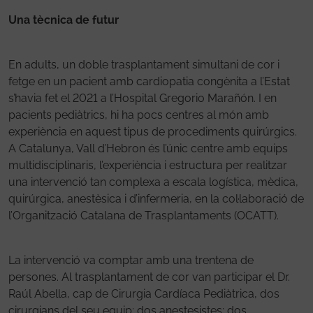
Una tècnica de futur
En adults, un doble trasplantament simultani de cor i
fetge en un pacient amb cardiopatia congènita a l’Estat
s’havia fet el 2021 a l’Hospital Gregorio Marañón. I en
pacients pediàtrics, hi ha pocs centres al món amb
experiència en aquest tipus de procediments quirúrgics.
A Catalunya, Vall d’Hebron és l’únic centre amb equips
multidisciplinaris, l’experiència i estructura per realitzar
una intervenció tan complexa a escala logística, mèdica,
quirúrgica, anestèsica i d’infermeria, en la col·laboració de
l’Organització Catalana de Trasplantaments (OCATT).
La intervenció va comptar amb una trentena de
persones. Al trasplantament de cor van participar el Dr.
Raúl Abella, cap de Cirurgia Cardíaca Pediàtrica, dos
cirurgians del seu equip; dos anestesistes; dos