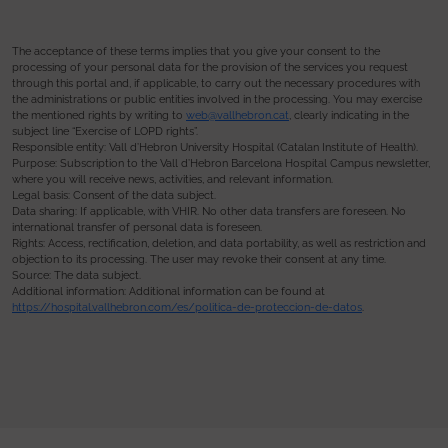
The acceptance of these terms implies that you give your consent to the
processing of your personal data for the provision of the services you request
through this portal and, if applicable, to carry out the necessary procedures with
the administrations or public entities involved in the processing. You may exercise
the mentioned rights by writing to
web@vallhebron.cat
, clearly indicating in the
subject line “Exercise of LOPD rights”.
Responsible entity: Vall d’Hebron University Hospital (Catalan Institute of Health).
Purpose: Subscription to the Vall d’Hebron Barcelona Hospital Campus newsletter,
where you will receive news, activities, and relevant information.
Legal basis: Consent of the data subject.
Data sharing: If applicable, with VHIR. No other data transfers are foreseen. No
international transfer of personal data is foreseen.
Rights: Access, rectification, deletion, and data portability, as well as restriction and
objection to its processing. The user may revoke their consent at any time.
Source: The data subject.
Additional information: Additional information can be found at
https://hospital.vallhebron.com/es/politica-de-proteccion-de-datos
.