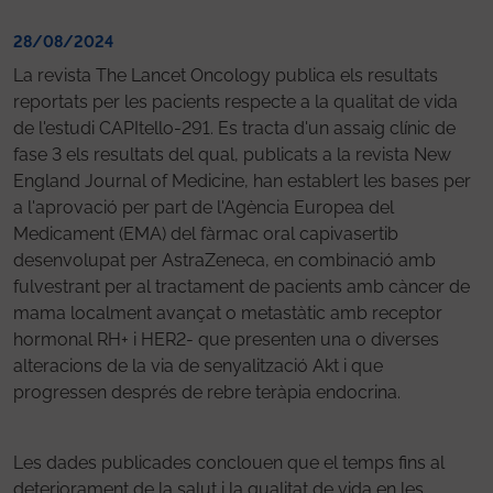
28/08/2024
La revista The Lancet Oncology publica els resultats
reportats per les pacients respecte a la qualitat de vida
de l'estudi CAPItello-291. Es tracta d'un assaig clínic de
fase 3 els resultats del qual, publicats a la revista New
England Journal of Medicine, han establert les bases per
a l'aprovació per part de l'Agència Europea del
Medicament (EMA) del fàrmac oral capivasertib
desenvolupat per AstraZeneca, en combinació amb
fulvestrant per al tractament de pacients amb càncer de
mama localment avançat o metastàtic amb receptor
hormonal RH+ i HER2- que presenten una o diverses
alteracions de la via de senyalització Akt i que
progressen després de rebre teràpia endocrina.
Les dades publicades conclouen que el temps fins al
deteriorament de la salut i la qualitat de vida en les