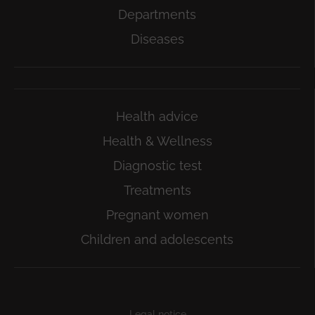
Departments
Diseases
Health advice
Health & Wellness
Diagnostic test
Treatments
Pregnant women
Children and adolescents
Subfooter
Legal notice