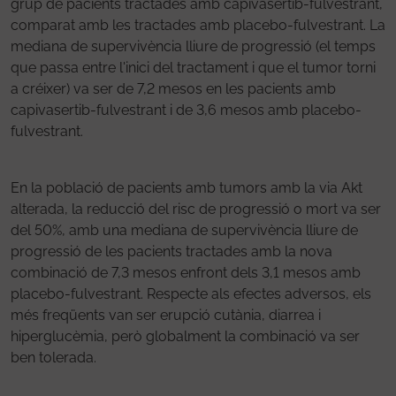
grup de pacients tractades amb capivasertib-fulvestrant,
comparat amb les tractades amb placebo-fulvestrant. La
mediana de supervivència lliure de progressió (el temps
que passa entre l'inici del tractament i que el tumor torni
a créixer) va ser de 7,2 mesos en les pacients amb
capivasertib-fulvestrant i de 3,6 mesos amb placebo-
fulvestrant.
En la població de pacients amb tumors amb la via Akt
alterada, la reducció del risc de progressió o mort va ser
del 50%, amb una mediana de supervivència lliure de
progressió de les pacients tractades amb la nova
combinació de 7,3 mesos enfront dels 3,1 mesos amb
placebo-fulvestrant. Respecte als efectes adversos, els
més freqüents van ser erupció cutània, diarrea i
hiperglucèmia, però globalment la combinació va ser
ben tolerada.