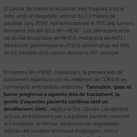
El càncer de mama és el càncer més freqüent a tot el
món, amb un diagnòstic estimat de 2,3 milions de
pacients l'any 2020. Aproximadament el 70% dels tumors
de mama són del tipus RH+ HER2-. Les alteracions en la
via de Akt (mutacions en PIK3CA, mutacions en AKT1 i
alteracions genòmiques en PTEN) afecten prop del 50%
de les pacients amb càncer de mama RH+ avançat.
En tumors RH+ HER2- metastàtics, la primera línia de
tractament estàndard són els inhibidors de CDK4/6 en
combinació amb teràpia endocrina. "
Tanmateix, quan el
tumor progressa a aquesta línia de tractament, la
gestió d'aquestes pacients continua sent un
desafiament clínic
", explica la Dra. Oliveira. Les opcions
actuals de tractament per a aquestes pacients inclouen
el fulvestrant, un fàrmac intramuscular degradador
selectiu del receptor hormonal d'estrògens, com a