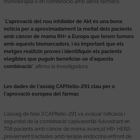
monoteràpia o en combinació amb altres fàrmacs.
"
L'aprovació del nou inhibidor de Akt és una bona
notícia per a aproximadament la meitat dels pacients
amb càncer de mama RH+ a Europa que tenen tumors
amb aquests biomarcadors, i és important que els
metges realitzin proves i identifiquin els pacients
elegibles que puguin beneficiar-se d'aquesta
combinació
", afirma la investigadora.
Les dades de l'assaig CAPItello-291 clau per a
l'aprovació europea del fàrmac
L'assaig de fase 3 CAPItello-291 va avaluar l'eficàcia i
seguretat de la combinació capivasertib-fulvestrant en
708 pacients amb càncer de mama avançat HR+ HER2-
prèviament tractades amb teràpia endocrina enfront de