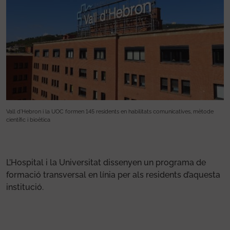
Vall d’Hebron i la UOC formen 145 residents en habilitats comunicatives, mètode
Va
científic i bioètica
ci
L’Hospital i la Universitat dissenyen un programa de
formació transversal en línia per als residents d’aquesta
institució.