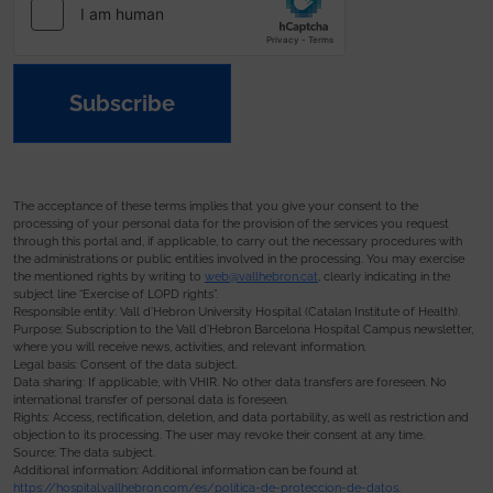
Subscribe
The acceptance of these terms implies that you give your consent to the
processing of your personal data for the provision of the services you request
through this portal and, if applicable, to carry out the necessary procedures with
the administrations or public entities involved in the processing. You may exercise
the mentioned rights by writing to
web@vallhebron.cat
, clearly indicating in the
subject line “Exercise of LOPD rights”.
Responsible entity: Vall d’Hebron University Hospital (Catalan Institute of Health).
Purpose: Subscription to the Vall d’Hebron Barcelona Hospital Campus newsletter,
where you will receive news, activities, and relevant information.
Legal basis: Consent of the data subject.
Data sharing: If applicable, with VHIR. No other data transfers are foreseen. No
international transfer of personal data is foreseen.
Rights: Access, rectification, deletion, and data portability, as well as restriction and
objection to its processing. The user may revoke their consent at any time.
Source: The data subject.
Additional information: Additional information can be found at
https://hospital.vallhebron.com/es/politica-de-proteccion-de-datos
.