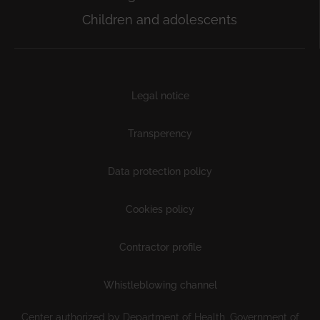
Children and adolescents
Subfooter
Legal notice
Transperency
Data protection policy
Cookies policy
Contractor profile
Whistleblowing channel
Center authorized by Department of Health, Government of