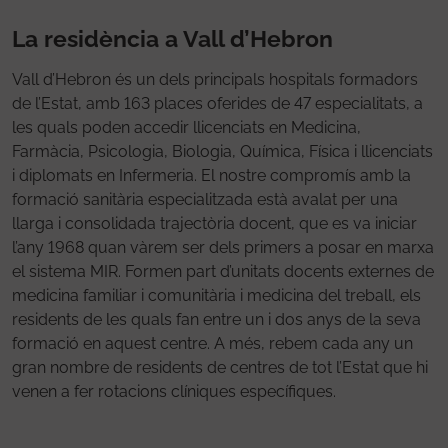
La residència a Vall d’Hebron
Vall d’Hebron és un dels principals hospitals formadors
de l’Estat, amb 163 places oferides de 47 especialitats, a
les quals poden accedir llicenciats en Medicina,
Farmàcia, Psicologia, Biologia, Química, Física i llicenciats
i diplomats en Infermeria. El nostre compromís amb la
formació sanitària especialitzada està avalat per una
llarga i consolidada trajectòria docent, que es va iniciar
l’any 1968 quan vàrem ser dels primers a posar en marxa
el sistema MIR. Formen part d’unitats docents externes de
medicina familiar i comunitària i medicina del treball, els
residents de les quals fan entre un i dos anys de la seva
formació en aquest centre. A més, rebem cada any un
gran nombre de residents de centres de tot l’Estat que hi
venen a fer rotacions clíniques específiques.