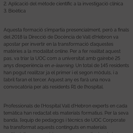
2. Aplicació del mètode científic a la investigació clínica
3. Bioètica
Aquesta formació s’impartia presencialment, però a finals
del 2018 la Direcció de Docència de Vall d’Hebron va
apostar per invertir en la transformació d’aquestes
matèries a la modalitat online. Per a fer realitat aquest
pas, va triar la UOC com a universitat amb gairebé 25
anys d’experiència en
e-learning
. Un total de 145 residents
han pogut realitzar ja el primer i el segon mòduls, i a
l’abril faran el tercer. Aquest any es farà una nova
convocatòria per als residents R1 de l’hospital.
Professionals de l’Hospital Vall d’Hebron experts en cada
temàtica han redactat els materials formatius. Per la seva
banda, l’equip de pedagogs i tècnics de UOC Corporate
ha transformat aquests continguts en materials