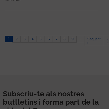
25/03/2026
Paginació
1
…
2
3
4
5
6
7
8
9
Següent
Ú
Pàgina segü
›
»
Subscriu-te als nostres
butlletins i forma part de la