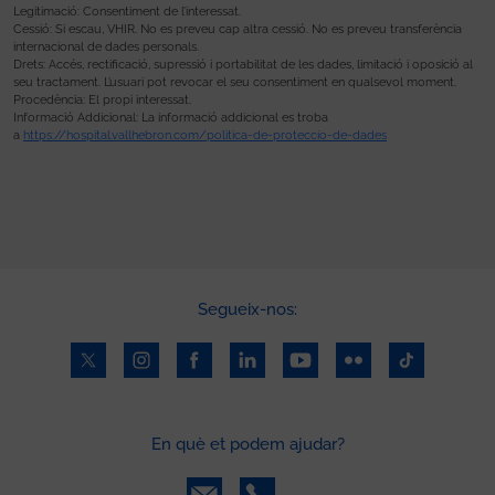
Legitimació: Consentiment de l’interessat.
Cessió: Si escau, VHIR. No es preveu cap altra cessió. No es preveu transferència
internacional de dades personals.
Drets: Accés, rectificació, supressió i portabilitat de les dades, limitació i oposició al
seu tractament. L’usuari pot revocar el seu consentiment en qualsevol moment.
Procedència: El propi interessat.
Informació Addicional: La informació addicional es troba
a
https://hospital.vallhebron.com/politica-de-proteccio-de-dades
Segueix-nos:
En què et podem ajudar?