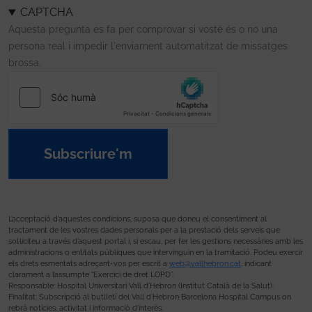
CAPTCHA
Aquesta pregunta es fa per comprovar si vostè és o no una
persona real i impedir l'enviament automatitzat de missatges
brossa.
Subscriure'm
L’acceptació d’aquestes condicions, suposa que doneu el consentiment al
tractament de les vostres dades personals per a la prestació dels serveis que
sol·liciteu a través d’aquest portal i, si escau, per fer les gestions necessàries amb les
administracions o entitats públiques que intervinguin en la tramitació. Podeu exercir
els drets esmentats adreçant-vos per escrit a
web@vallhebron.cat
, indicant
clarament a l’assumpte “Exercici de dret LOPD”.
Responsable: Hospital Universitari Vall d’Hebron (Institut Català de la Salut).
Finalitat: Subscripció al butlletí del Vall d’Hebron Barcelona Hospital Campus on
rebrà notícies, activitat i informació d’interès.