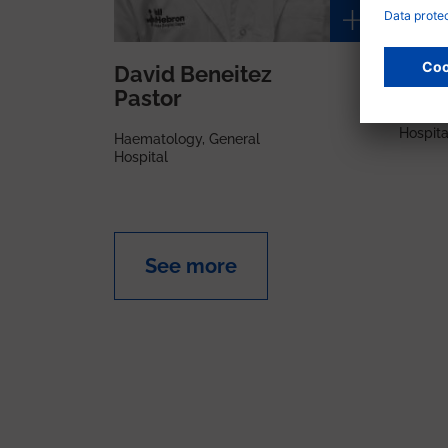
David Beneitez
Sand
Pastor
Haemat
Hospita
Haematology, General
Hospital
See more