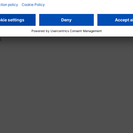
ra Renard
ology, General
l