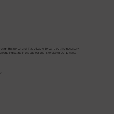
ugh this portal and, if applicable, to carry out the necessary
 clearly indicating in the subject line “Exercise of LOPD rights”.
e.