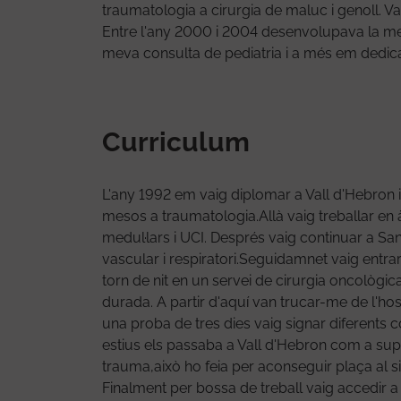
traumatologia a cirurgia de maluc i genoll. Vai
Entre l'any 2000 i 2004 desenvolupava la meva
meva consulta de pediatria i a més em dedicav
Curriculum
L'any 1992 em vaig diplomar a Vall d'Hebron i
mesos a traumatologia.Allà vaig treballar e
medul·lars i UCI. Després vaig continuar a Sa
vascular i respiratori.Seguidamnet vaig entra
torn de nit en un servei de cirurgia oncològi
durada. A partir d'aquí van trucar-me de l'ho
una proba de tres dies vaig signar diferents c
estius els passaba a Vall d'Hebron com a suplen
trauma,això ho feia per aconseguir plaça al s
Finalment per bossa de treball vaig accedir a