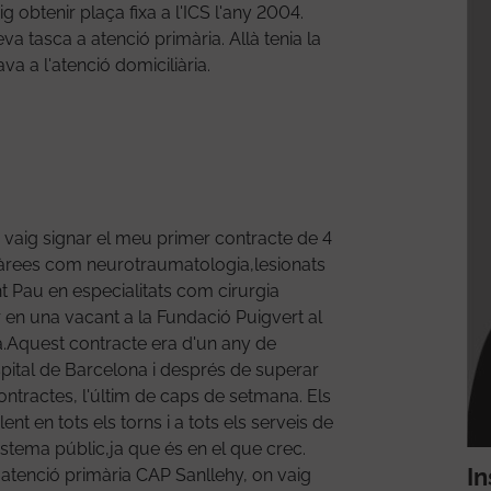
g obtenir plaça fixa a l'ICS l'any 2004.
 tasca a atenció primària. Allà tenia la
a a l'atenció domiciliària.
 vaig signar el meu primer contracte de 4
n àrees com neurotraumatologia,lesionats
nt Pau en especialitats com cirurgia
r en una vacant a la Fundació Puigvert al
ca.Aquest contracte era d'un any de
spital de Barcelona i després de superar
ontractes, l'últim de caps de setmana. Els
t en tots els torns i a tots els serveis de
istema públic,ja que és en el que crec.
In
 atenció primària CAP Sanllehy, on vaig