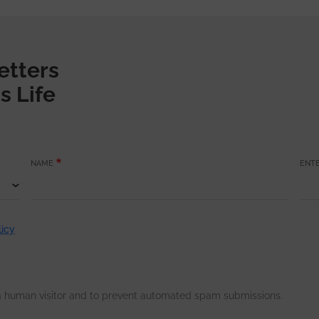
etters
s Life
NAME
ENTE
licy
e a human visitor and to prevent automated spam submissions.