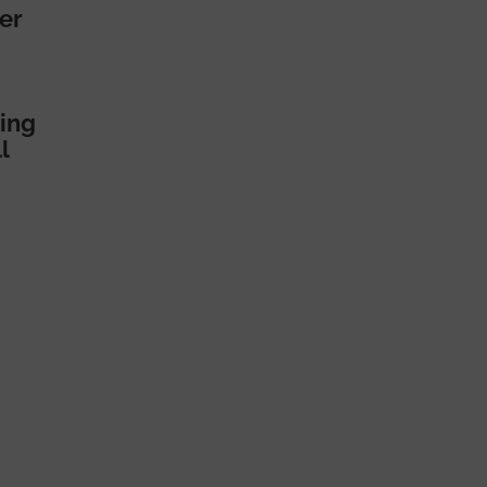
er
ing
l