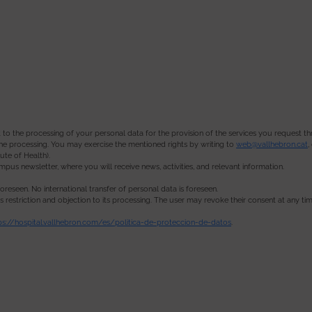
o the processing of your personal data for the provision of the services you request thro
 the processing. You may exercise the mentioned rights by writing to
web@vallhebron.cat
,
ute of Health).
us newsletter, where you will receive news, activities, and relevant information.
foreseen. No international transfer of personal data is foreseen.
l as restriction and objection to its processing. The user may revoke their consent at any tim
ps://hospital.vallhebron.com/es/politica-de-proteccion-de-datos
.