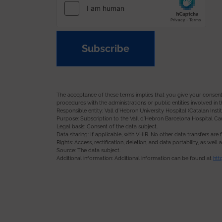
Subscribe
The acceptance of these terms implies that you give your consent t
procedures with the administrations or public entities involved in
Responsible entity: Vall d’Hebron University Hospital (Catalan Instit
Purpose: Subscription to the Vall d’Hebron Barcelona Hospital Camp
Legal basis: Consent of the data subject.
Data sharing: If applicable, with VHIR. No other data transfers are 
Rights: Access, rectification, deletion, and data portability, as wel
Source: The data subject.
Additional information: Additional information can be found at
htt