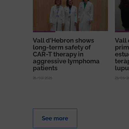
Vall d'Hebron shows
Vall
long-term safety of
prim
CAR-T therapy in
estu
aggressive lymphoma
terà
patients
lupu
26/03/2025
23/03/2
See more