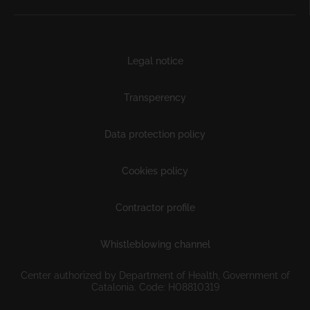
Subfooter
Legal notice
Transperency
Data protection policy
Cookies policy
Contractor profile
Whistleblowing channel
Center authorized by Department of Health, Government of
Catalonia. Code: H08810319