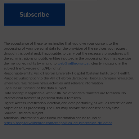
Subscribe
The acceptance of these terms implies that you give your consent to the
processing of your personal data for the provision of the services you request
through this portal and, if applicable, to carry out the necessary procedures with
the administrations or public entities involved in the processing. You may exercise
the mentioned rights by writing to
web@vallhebron.cat
, clearly indicating in the
subject line “Exercise of LOPD rights”.
Responsible entity: Vall d’Hebron University Hospital (Catalan Institute of Health).
Purpose: Subscription to the Vall d’Hebron Barcelona Hospital Campus newsletter,
where you will receive news, activities, and relevant information.
Legal basis: Consent of the data subject.
Data sharing: If applicable, with VHIR. No other data transfers are foreseen. No
international transfer of personal data is foreseen.
Rights: Access, rectification, deletion, and data portability, as well as restriction and
objection to its processing. The user may revoke their consent at any time.
Source: The data subject.
Additional information: Additional information can be found at
https://hospital.vallhebron.com/es/politica-de-proteccion-de-datos
.