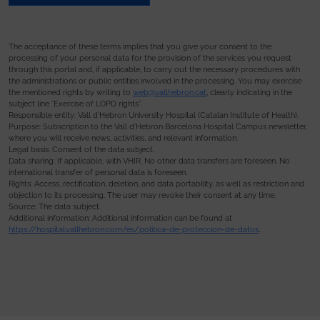
The acceptance of these terms implies that you give your consent to the
processing of your personal data for the provision of the services you request
through this portal and, if applicable, to carry out the necessary procedures with
the administrations or public entities involved in the processing. You may exercise
the mentioned rights by writing to
web@vallhebron.cat
, clearly indicating in the
subject line “Exercise of LOPD rights”.
Responsible entity: Vall d’Hebron University Hospital (Catalan Institute of Health).
Purpose: Subscription to the Vall d’Hebron Barcelona Hospital Campus newsletter,
where you will receive news, activities, and relevant information.
Legal basis: Consent of the data subject.
Data sharing: If applicable, with VHIR. No other data transfers are foreseen. No
international transfer of personal data is foreseen.
Rights: Access, rectification, deletion, and data portability, as well as restriction and
objection to its processing. The user may revoke their consent at any time.
Source: The data subject.
Additional information: Additional information can be found at
https://hospital.vallhebron.com/es/politica-de-proteccion-de-datos
.