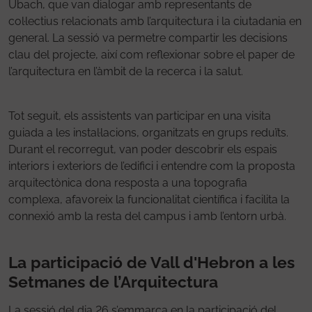
Ubach, que van dialogar amb representants de
col·lectius relacionats amb l’arquitectura i la ciutadania en
general. La sessió va permetre compartir les decisions
clau del projecte, així com reflexionar sobre el paper de
l’arquitectura en l’àmbit de la recerca i la salut.
Tot seguit, els assistents van participar en una visita
guiada a les instal·lacions, organitzats en grups reduïts.
Durant el recorregut, van poder descobrir els espais
interiors i exteriors de l’edifici i entendre com la proposta
arquitectònica dona resposta a una topografia
complexa, afavoreix la funcionalitat científica i facilita la
connexió amb la resta del campus i amb l’entorn urbà.
La participació de Vall d'Hebron a les
Setmanes de l’Arquitectura
La sessió del dia 26 s’emmarca en la participació del