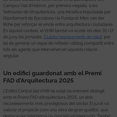
Campus Vall d’Hebron, per primera vegada, a les
Setmanes de l’Arquitectura, una iniciativa impulsada per
l’Ajuntament de Barcelona i la Fundació Mies van der
Rohe per reforçar el vincle entre arquitectura i ciutadania.
En aquest context, el VHIR també va acollir els dies 16 i 17
de juny les jornades
‘Ciutats i equipaments de salut’
, per
tal de generar un espai de reflexió i diàleg compartit entre
tots els agents que intervenen en aquesta relació
singular.
Un edifici guardonat amb el Premi
FAD d’Arquitectura 2025
L'Edifici Central del VHIR ha estat recentment distingit
amb el Premi FAD d’Arquitectura 2025, un dels
reconeixements més prestigiosos del sector. El jurat va
valorar el projecte com una obra de gran qualitat, que
destaca per l’elegància i la precisió en l’execució. També