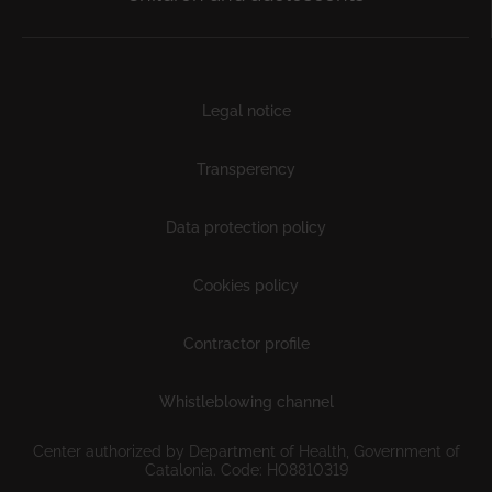
Subfooter
Legal notice
Transperency
Data protection policy
Cookies policy
Contractor profile
Whistleblowing channel
Center authorized by Department of Health, Government of
Catalonia. Code: H08810319