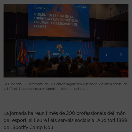
en
La Fundació FC Barcelona i Vall d’Hebron organitzen la jornada 'Violència sexual en
J
la infància i l’adolescència en l’àmbit de l’esport i del lleure'
l
La jornada ha reunit més de 200 professionals del món
de l’esport, el lleure i els serveis socials a l’Auditori 1899
de l’Spotify Camp Nou.