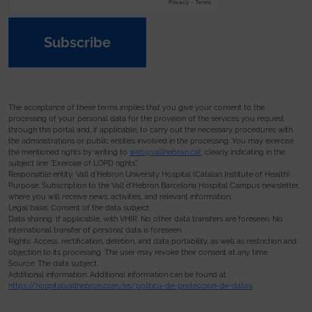
Subscribe
The acceptance of these terms implies that you give your consent to the
processing of your personal data for the provision of the services you request
through this portal and, if applicable, to carry out the necessary procedures with
the administrations or public entities involved in the processing. You may exercise
the mentioned rights by writing to
web@vallhebron.cat
, clearly indicating in the
subject line “Exercise of LOPD rights”.
Responsible entity: Vall d’Hebron University Hospital (Catalan Institute of Health).
Purpose: Subscription to the Vall d’Hebron Barcelona Hospital Campus newsletter,
where you will receive news, activities, and relevant information.
Legal basis: Consent of the data subject.
Data sharing: If applicable, with VHIR. No other data transfers are foreseen. No
international transfer of personal data is foreseen.
Rights: Access, rectification, deletion, and data portability, as well as restriction and
objection to its processing. The user may revoke their consent at any time.
Source: The data subject.
Additional information: Additional information can be found at
https://hospital.vallhebron.com/es/politica-de-proteccion-de-datos
.