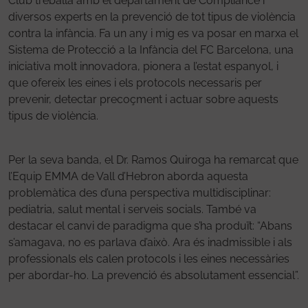
Club treballa amb el departament de Compliance i
diversos experts en la prevenció de tot tipus de violència
contra la infància. Fa un any i mig es va posar en marxa el
Sistema de Protecció a la Infància del FC Barcelona, una
iniciativa molt innovadora, pionera a l’estat espanyol, i
que ofereix les eines i els protocols necessaris per
prevenir, detectar precoçment i actuar sobre aquests
tipus de violència.
Per la seva banda, el Dr. Ramos Quiroga ha remarcat que
l’Equip EMMA de Vall d’Hebron aborda aquesta
problemàtica des d’una perspectiva multidisciplinar:
pediatria, salut mental i serveis socials. També va
destacar el canvi de paradigma que s’ha produït: “Abans
s’amagava, no es parlava d’això. Ara és inadmissible i als
professionals els calen protocols i les eines necessàries
per abordar-ho. La prevenció és absolutament essencial”.