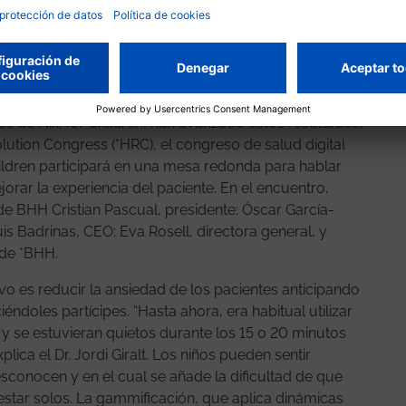
ranja de edad, aproximadamente la mitad
baloncesto de la NBA y fundador de la Ricky Rubio
dia, coordinador de la Ricky Rubio Foundation y
as de Nixi for Children, han avanzado estos resultados,
lution Congress (*HRC), el congreso de salud digital
hildren participará en una mesa redonda para hablar
jorar la experiencia del paciente. En el encuentro,
de BHH Cristian Pascual, presidente; Óscar García-
is Badrinas, CEO; Eva Rosell, directora general, y
 de *BHH.
ivo es reducir la ansiedad de los pacientes anticipando
ndoles partícipes. “Hasta ahora, era habitual utilizar
 y se estuvieran quietos durante los 15 o 20 minutos
lica el Dr. Jordi Giralt. Los niños pueden sentir
conocen y en el cual se añade la dificultad de que
star solos. La gammificación, que aplica dinámicas