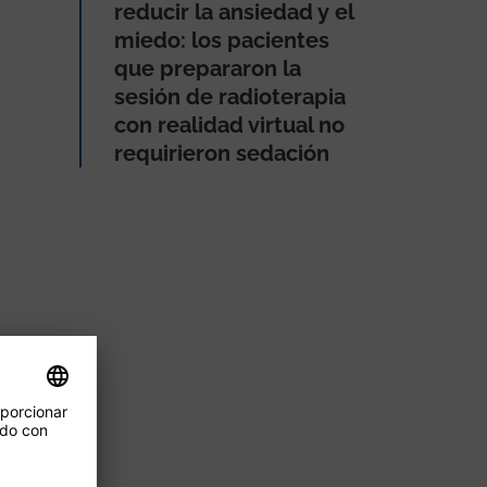
reducir la ansiedad y el
miedo: los pacientes
que prepararon la
sesión de radioterapia
con realidad virtual no
requirieron sedación