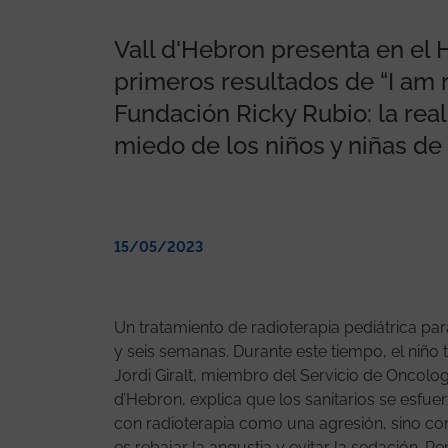
alidad virtual rebaja
ientes pediátricos de
Vall d'Hebron presenta en el 
primeros resultados de “I am re
Fundación Ricky Rubio: la real
miedo de los niños y niñas de
15/05/2023
Un tratamiento de radioterapia pediátrica para
y seis semanas. Durante este tiempo, el niño ti
Jordi Giralt, miembro del Servicio de Oncologí
d’Hebron, explica que los sanitarios se esfue
con radioterapia como una agresión, sino co
es rebajar la angustia y evitar la sedación. 