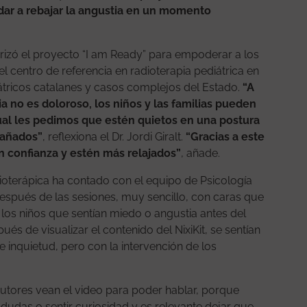
udar a rebajar la angustia en un momento
rrizó el proyecto “I am Ready” para empoderar a los
el centro de referencia en radioterapia pediátrica en
iátricos catalanes y casos complejos del Estado.
“A
a no es doloroso, los niños y las familias pueden
ual les pedimos que estén quietos en una postura
pañados”
, reflexiona el Dr. Jordi Giralt.
“Gracias a este
n confianza y estén más relajados”
, añade.
dioterápica ha contado con el equipo de Psicología
después de las sesiones, muy sencillo, con caras que
los niños que sentían miedo o angustia antes del
pués de visualizar el contenido del NixiKit, se sentían
e inquietud, pero con la intervención de los
tores vean el video para poder hablar, porque
 dudas o sentir curiosidad y es relevante dejar que