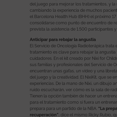
del juego para mejorar los tratamientos, y l
cambiando la experiencia de muchos pacient
el Barcelona Health Hub (BHH) el próximo 17 
consolidarse como punto de encuentro de refe
prevista la asistencia de 1.500 participantes
Anticipar para rebajar la angustia
El Servicio de Oncología Radioterápica trata 
tratamiento es clave para rebajar la angusti
cuidadores. En el kit creado por Nixi for Chil
sus familias y profesionales del Servicio de O
encuentran unas gafas, un vídeo y una libret
del juego y la creatividad. El NixiKit, que se 
experiencias. De la mano de Nixi, un dibujo
ruido escucharán, ver cómo es la sala de radi
Tienen la opción también de hacer un entren
para el tratamiento como si fuera un entrena
prepara para un partido de la NBA.
“La prepa
recuperación”
, dice el mismo Ricky Rubio, 