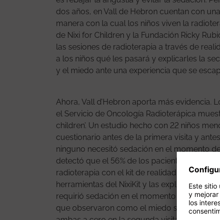
dos años, en Vall de Hebron cuentan con una
manera con la cual los niños viven la radiotera
de Nixi for Children y la Fundación Ricky Ru
las sesiones de radioterapia a través de realid
a los niños qué les pasará y explicarles la s
y el miedo ante una experiencia que se esca
Ahora, Vall d’Hebron aporta más evidencia. L
el Servicio de Oncología Radioterápica muestra
children’. Un estudio hecho con 22 niños men
cuestionario antes de la primera visita y antes
ninguno necesitó sedación en el momento de e
detectó que el 56% de los pacientes sufría alt
radioterapia con el kit de realidad virtual, es
herramientas del NixiKit y las explicaciones d
requirió sedación en el momento de iniciar el t
que observaron como el miedo se redujo un 40
ambas a cero en la segunda visita. Además,