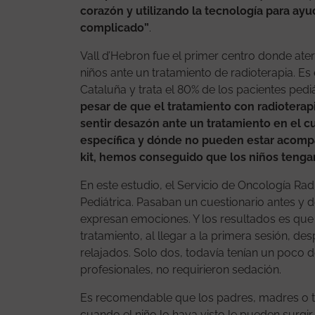
corazón y utilizando la tecnología para ay
complicado”
.
Vall d’Hebron fue el primer centro donde ate
niños ante un tratamiento de radioterapia. Es 
Cataluña y trata el 80% de los pacientes ped
pesar de que el tratamiento con radioterapi
sentir desazón ante un tratamiento en el c
específica y dónde no pueden estar acom
kit, hemos conseguido que los niños tenga
En este estudio, el Servicio de Oncología Ra
Pediátrica. Pasaban un cuestionario antes y 
expresan emociones. Y los resultados es que 
tratamiento, al llegar a la primera sesión, des
relajados. Solo dos, todavía tenían un poco d
profesionales, no requirieron sedación.
Es recomendable que los padres, madres o tu
cuando el niño lo haya visto le pueden surgir