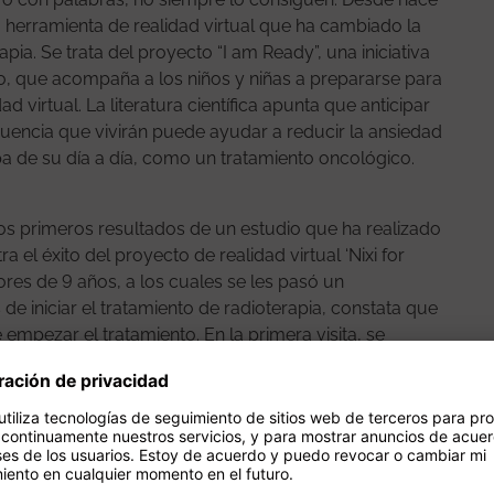
 herramienta de realidad virtual que ha cambiado la
pia. Se trata del proyecto “I am Ready”, una iniciativa
bio, que acompaña a los niños y niñas a prepararse para
ad virtual. La literatura científica apunta que anticipar
ecuencia que vivirán puede ayudar a reducir la ansiedad
pa de su día a día, como un tratamiento oncológico.
os primeros resultados de un estudio que ha realizado
 el éxito del proyecto de realidad virtual ‘Nixi for
ores de 9 años, a los cuales se les pasó un
 de iniciar el tratamiento de radioterapia, constata que
mpezar el tratamiento. En la primera visita, se
eraciones de estrés. Pero tras preparar la sesión de
te tanto por ciento se reducía a un 11%. Con las
e los profesionales de Vall d’Hebron ningún niño
ratamiento de radioterapia. El Dr. Jordi Giralt explica
% en la primera visita, la ansiedad un 33% y a
 destaca que
“ningún niño de entre 3 y 5 años