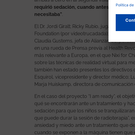
requirió sedación, cuando antes, en esta f
necesitaba”
.
El Dr. Jordi Giralt; Ricky Rubio, jugador de 
Foundation (por videotrucadada); Josep Here
Claudia Gustems, jefa de Alianzas Corporativ
en una rueda de Prensa previa al Health Revo
más relevante a Europa, en el que Nixi for C
sobre las técnicas de realidad virtual para me
también han estado presentes los directivos 
Esquirol, vicepresidente y director médico; Lu
Marja Huiskamp, directora de comunicación
En el caso del proyecto “I am ready”, el objet
qué se encontrarán ante un tratamiento y hacié
sedación para que los niños se tranquilizaran
que puede durar la sesión de radioterapia”, exp
ansiedad y miedo ante un tratamiento que des
cuando se exponen a la máquina tienen que e