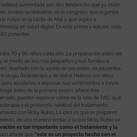
a realidad aumentada son dos tendencias que ya están
es. Ambas se debatirán en el congreso que organiza
de mayo en la Llotja de Mar y que aspira a
rencia en salud digital. En esta primera edición, está
 y 60 ponentes.
entre 70 y 90 niños cada año. La preparación antes del
a y el miedo de los más pequeños y sus familias o
dren, diseñado con la ayuda de pacientes, ex pacientes,
ncología Radioterápica de Vall d’ Hebron, los niños
a para ayudarles a expresar sus sentimientos a través
entrega antes de la primera sesión, ofrece tres
 animado, pueden explorar cómo es la sala de TAC, qué
oterapia y el protocolo habitual del tratamiento.
amiento con Ricky Rubio. La idea es que se preparen
miento, de una manera similar a la que Ricky Rubio se
ración es tan importante como el tratamiento y la
quien añade que
“este es un proyecto hecho con el