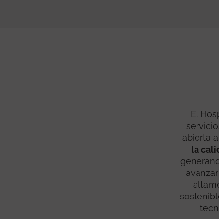
El Hosp
servici
abierta 
la cal
generand
avanzar
altame
sostenibl
tecn