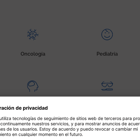
Oncología
Pediatría
Psiquiatría
Cirugía de alta
especialización