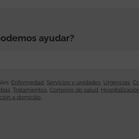
podemos ayudar?
les:
Enfermedad
,
Servicios y unidades
,
Urgencias
,
Co
ebas
,
Tratamientos
,
Consejos de salud
,
Hospitalizació
ción a domicilio
,