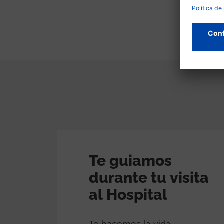
Te guiamos
durante tu visita
al Hospital