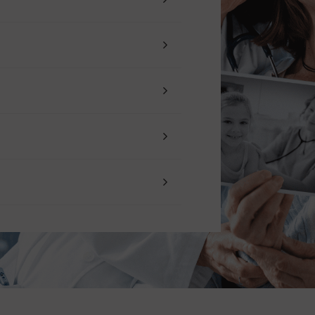
Voluntariado
Consultas externas
Trabajo social sanitario
Cómo llegar
El Meu Vall d'Hebron