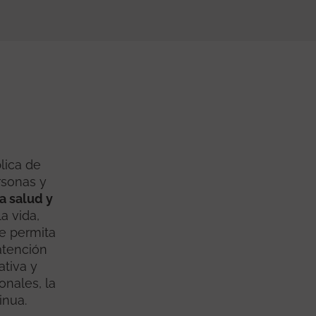
blica de
rsonas y
la salud y
a vida,
e permita
atención
ativa y
onales, la
inua.