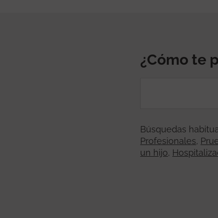
¿Cómo te 
Búsquedas habitua
Profesionales
,
Pru
un hijo
,
Hospitaliza