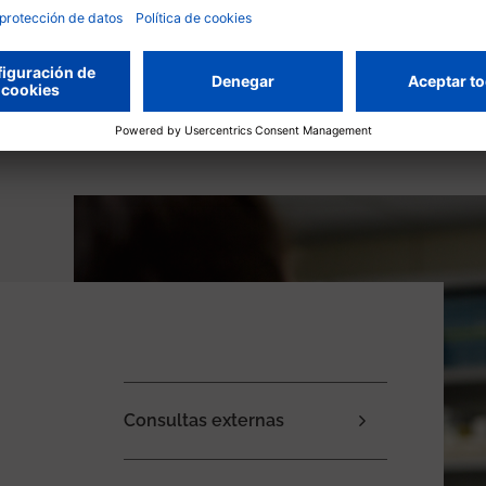
Descubre todos los servicios y unidades
Consultas externas